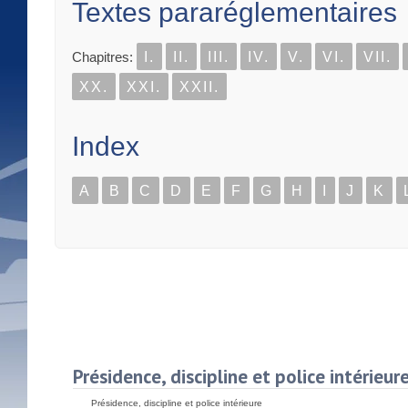
Textes pararéglementaires
Chapitres:
I.
II.
III.
IV.
V.
VI.
VII.
XX.
XXI.
XXII.
Index
A
B
C
D
E
F
G
H
I
J
K
Présidence, discipline et police intérieur
Présidence, discipline et police intérieure