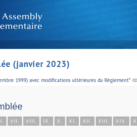
ée (janvier 2023)
vembre 1999) avec modifications ultérieures du Règlement*
mblée
I.
VII.
VIII.
IX.
X.
XI.
XII.
XIII.
XIV.
X