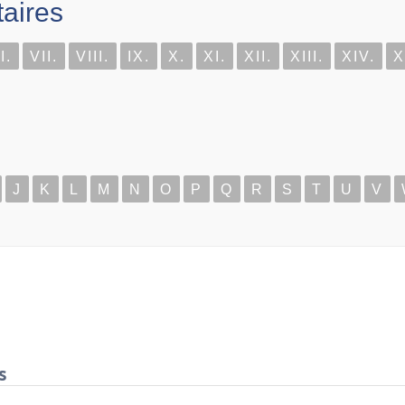
aires
I.
VII.
VIII.
IX.
X.
XI.
XII.
XIII.
XIV.
X
J
K
L
M
N
O
P
Q
R
S
T
U
V
s