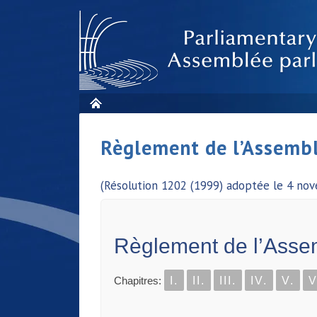
Règlement de l’Assembl
(Résolution 1202 (1999) adoptée le 4 no
Règlement de l’Asse
Chapitres:
I.
II.
III.
IV.
V.
V