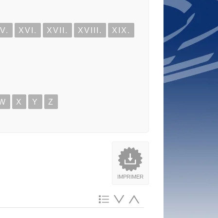
V.
XVI.
XVII.
XVIII.
XIX.
W
X
Y
Z
IMPRIMER