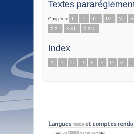
Textes pararéglement
Chapitres:
I.
II.
III.
IV.
V.
V
XX.
XXI.
XXII.
Index
A
B
C
D
E
F
G
H
I
Langues
et comptes rendu
Langues
et comptes rendus