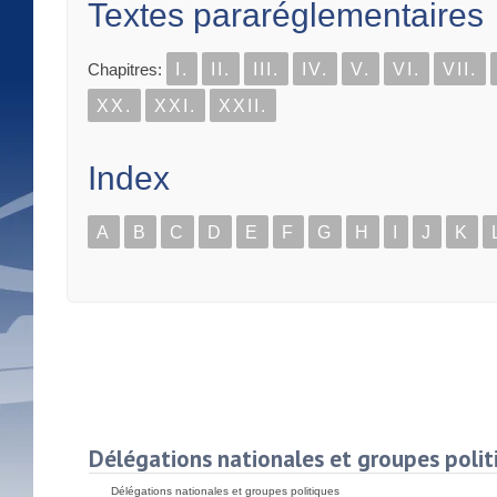
Textes pararéglementaires
Chapitres:
I.
II.
III.
IV.
V.
VI.
VII.
XX.
XXI.
XXII.
Index
A
B
C
D
E
F
G
H
I
J
K
Délégations nationales et groupes polit
Délégations nationales et groupes politiques