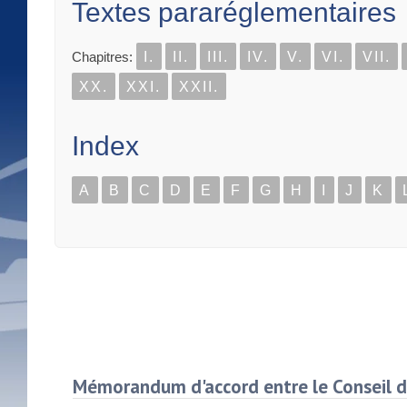
Textes pararéglementaires
Chapitres:
I.
II.
III.
IV.
V.
VI.
VII.
XX.
XXI.
XXII.
Index
A
B
C
D
E
F
G
H
I
J
K
Mémorandum d'accord entre le Conseil d