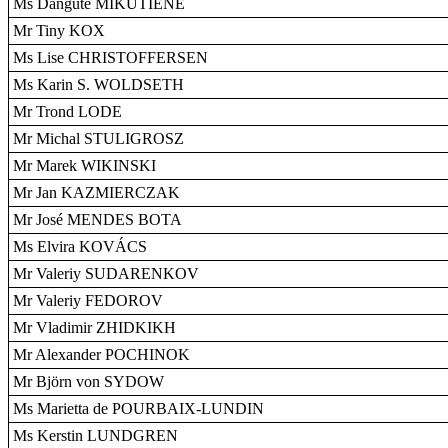
Ms Dangute MIKUTIENE
Mr Tiny KOX
Ms Lise CHRISTOFFERSEN
Ms Karin S. WOLDSETH
Mr Trond LODE
Mr Michal STULIGROSZ
Mr Marek WIKINSKI
Mr Jan KAZMIERCZAK
Mr José MENDES BOTA
Ms Elvira KOVÁCS
Mr Valeriy SUDARENKOV
Mr Valeriy FEDOROV
Mr Vladimir ZHIDKIKH
Mr Alexander POCHINOK
Mr Björn von SYDOW
Ms Marietta de POURBAIX-LUNDIN
Ms Kerstin LUNDGREN