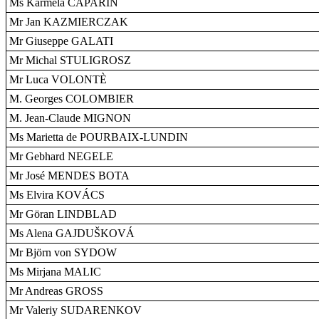
Ms Karmela CAPARIN
Mr Jan KAZMIERCZAK
Mr Giuseppe GALATI
Mr Michal STULIGROSZ
Mr Luca VOLONTÈ
M. Georges COLOMBIER
M. Jean-Claude MIGNON
Ms Marietta de POURBAIX-LUNDIN
Mr Gebhard NEGELE
Mr José MENDES BOTA
Ms Elvira KOVÁCS
Mr Göran LINDBLAD
Ms Alena GAJDUŠKOVÁ
Mr Björn von SYDOW
Ms Mirjana MALIC
Mr Andreas GROSS
Mr Valeriy SUDARENKOV