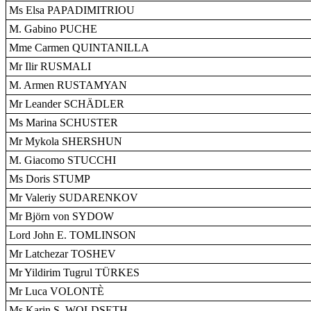
Ms Elsa PAPADIMITRIOU
M. Gabino PUCHE
Mme Carmen QUINTANILLA
Mr Ilir RUSMALI
M. Armen RUSTAMYAN
Mr Leander SCHÄDLER
Ms Marina SCHUSTER
Mr Mykola SHERSHUN
M. Giacomo STUCCHI
Ms Doris STUMP
Mr Valeriy SUDARENKOV
Mr Björn von SYDOW
Lord John E. TOMLINSON
Mr Latchezar TOSHEV
Mr Yildirim Tugrul TÜRKES
Mr Luca VOLONTÈ
Ms Karin S. WOLDSETH