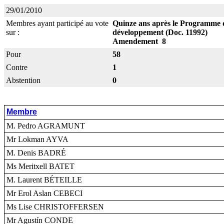
29/01/2010
Membres ayant participé au vote
Quinze ans après le Programme d’
sur :
développement (Doc. 11992)
Amendement 8
Pour
58
Contre
1
Abstention
0
Membre
M. Pedro AGRAMUNT
Mr Lokman AYVA
M. Denis BADRÉ
Ms Meritxell BATET
M. Laurent BÉTEILLE
Mr Erol Aslan CEBECI
Ms Lise CHRISTOFFERSEN
Mr Agustín CONDE