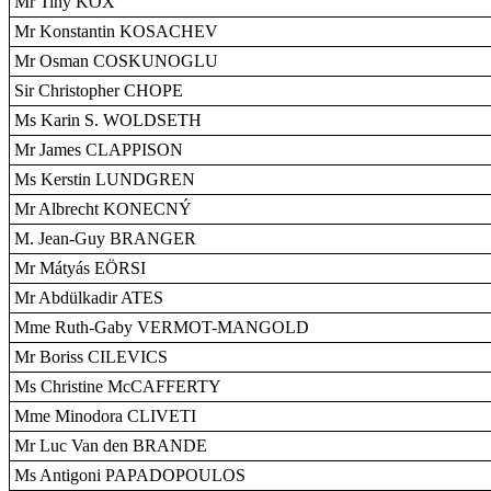
Mr Tiny KOX
Mr Konstantin KOSACHEV
Mr Osman COSKUNOGLU
Sir Christopher CHOPE
Ms Karin S. WOLDSETH
Mr James CLAPPISON
Ms Kerstin LUNDGREN
Mr Albrecht KONECNÝ
M. Jean-Guy BRANGER
Mr Mátyás EÖRSI
Mr Abdülkadir ATES
Mme Ruth-Gaby VERMOT-MANGOLD
Mr Boriss CILEVICS
Ms Christine McCAFFERTY
Mme Minodora CLIVETI
Mr Luc Van den BRANDE
Ms Antigoni PAPADOPOULOS