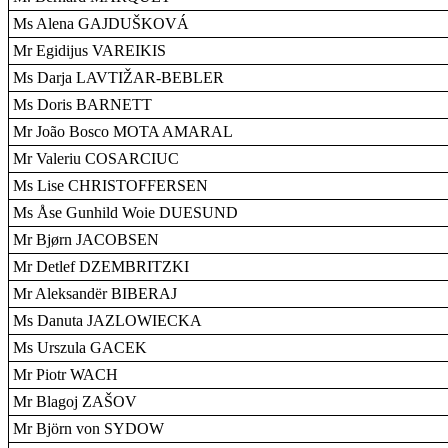
Ms Alena GAJDUŠKOVÁ
Mr Egidijus VAREIKIS
Ms Darja LAVTIŽAR-BEBLER
Ms Doris BARNETT
Mr João Bosco MOTA AMARAL
Mr Valeriu COSARCIUC
Ms Lise CHRISTOFFERSEN
Ms Åse Gunhild Woie DUESUND
Mr Bjørn JACOBSEN
Mr Detlef DZEMBRITZKI
Mr Aleksandër BIBERAJ
Ms Danuta JAZLOWIECKA
Ms Urszula GACEK
Mr Piotr WACH
Mr Blagoj ZAŠOV
Mr Björn von SYDOW