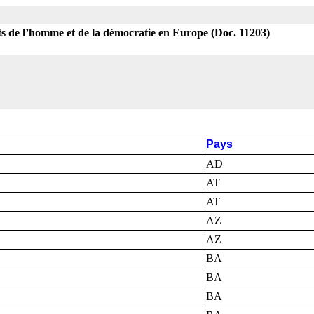
its de l’homme et de la démocratie en Europe (Doc. 11203)
Pays
AD
AT
AT
AZ
AZ
BA
BA
BA