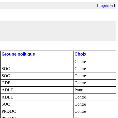
[
imprimer
]
Groupe politique
Choix
Contre
SOC
Contre
SOC
Contre
GDE
Contre
ADLE
Pour
ADLE
Contre
SOC
Contre
PPE/DC
Contre