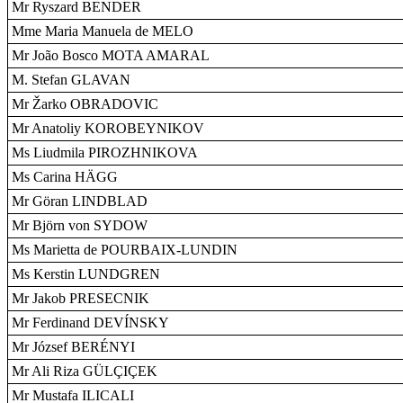
Mr Ryszard BENDER
Mme Maria Manuela de MELO
Mr João Bosco MOTA AMARAL
M. Stefan GLAVAN
Mr Žarko OBRADOVIC
Mr Anatoliy KOROBEYNIKOV
Ms Liudmila PIROZHNIKOVA
Ms Carina HÄGG
Mr Göran LINDBLAD
Mr Björn von SYDOW
Ms Marietta de POURBAIX-LUNDIN
Ms Kerstin LUNDGREN
Mr Jakob PRESECNIK
Mr Ferdinand DEVÍNSKY
Mr József BERÉNYI
Mr Ali Riza GÜLÇIÇEK
Mr Mustafa ILICALI