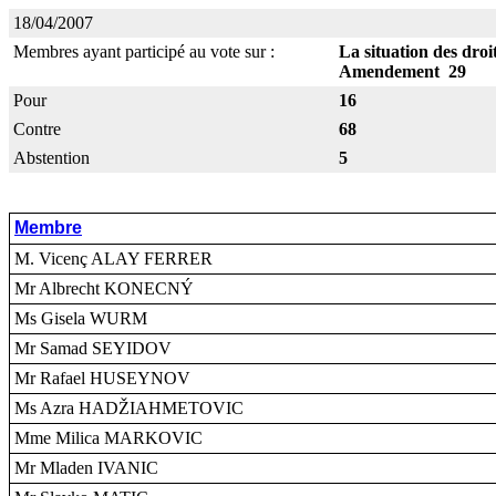
18/04/2007
Membres ayant participé au vote sur :
La situation des dro
Amendement 29
Pour
16
Contre
68
Abstention
5
Membre
M. Vicenç ALAY FERRER
Mr Albrecht KONECNÝ
Ms Gisela WURM
Mr Samad SEYIDOV
Mr Rafael HUSEYNOV
Ms Azra HADŽIAHMETOVIC
Mme Milica MARKOVIC
Mr Mladen IVANIC