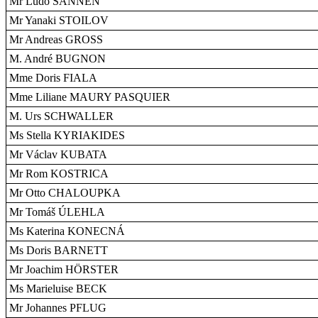
Mr Ludo SANNEN
Mr Yanaki STOILOV
Mr Andreas GROSS
M. André BUGNON
Mme Doris FIALA
Mme Liliane MAURY PASQUIER
M. Urs SCHWALLER
Ms Stella KYRIAKIDES
Mr Václav KUBATA
Mr Rom KOSTRICA
Mr Otto CHALOUPKA
Mr Tomáš ÚLEHLA
Ms Katerina KONECNÁ
Ms Doris BARNETT
Mr Joachim HÖRSTER
Ms Marieluise BECK
Mr Johannes PFLUG