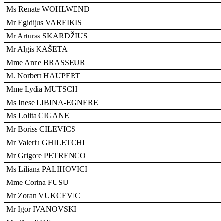
Ms Renate WOHLWEND
Mr Egidijus VAREIKIS
Mr Arturas SKARDŽIUS
Mr Algis KAŠETA
Mme Anne BRASSEUR
M. Norbert HAUPERT
Mme Lydia MUTSCH
Ms Inese LIBINA-EGNERE
Ms Lolita CIGANE
Mr Boriss CILEVICS
Mr Valeriu GHILETCHI
Mr Grigore PETRENCO
Ms Liliana PALIHOVICI
Mme Corina FUSU
Mr Zoran VUKCEVIC
Mr Igor IVANOVSKI