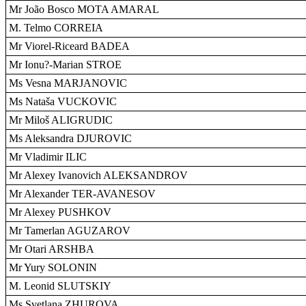
Mr João Bosco MOTA AMARAL
M. Telmo CORREIA
Mr Viorel-Riceard BADEA
Mr Ionu?-Marian STROE
Ms Vesna MARJANOVIC
Ms Nataša VUCKOVIC
Mr Miloš ALIGRUDIC
Ms Aleksandra DJUROVIC
Mr Vladimir ILIC
Mr Alexey Ivanovich ALEKSANDROV
Mr Alexander TER-AVANESOV
Mr Alexey PUSHKOV
Mr Tamerlan AGUZAROV
Mr Otari ARSHBA
Mr Yury SOLONIN
M. Leonid SLUTSKIY
Ms Svetlana ZHUROVA