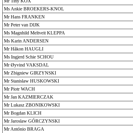
Mr Tiny KOX
Ms Ankie BROEKERS-KNOL
Mr Hans FRANKEN
Mr Peter van DIJK
Ms Magnhild Meltveit KLEPPA
Ms Karin ANDERSEN
Mr Håkon HAUGLI
Ms Ingjerd Schie SCHOU
Mr Øyvind VAKSDAL
Mr Zbigniew GIRZYNSKI
Mr Stanislaw HUSKOWSKI
Mr Piotr WACH
Mr Jan KAZMIERCZAK
Mr Lukasz ZBONIKOWSKI
Mr Bogdan KLICH
Mr Jaroslaw GÓRCZYNSKI
Mr António BRAGA