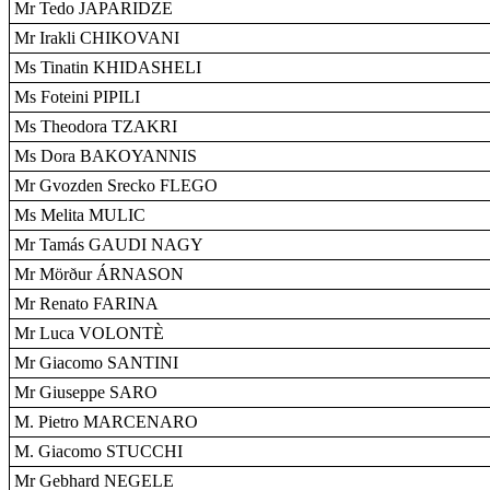
Mr Tedo JAPARIDZE
Mr Irakli CHIKOVANI
Ms Tinatin KHIDASHELI
Ms Foteini PIPILI
Ms Theodora TZAKRI
Ms Dora BAKOYANNIS
Mr Gvozden Srecko FLEGO
Ms Melita MULIC
Mr Tamás GAUDI NAGY
Mr Mörður ÁRNASON
Mr Renato FARINA
Mr Luca VOLONTÈ
Mr Giacomo SANTINI
Mr Giuseppe SARO
M. Pietro MARCENARO
M. Giacomo STUCCHI
Mr Gebhard NEGELE