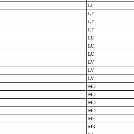
LI
LT
LT
LT
LU
LU
LU
LV
LV
LV
MD
MD
MD
MD
ME
MK