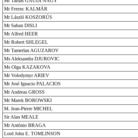
Mr Tamás GAUDI NAGY
Mr Ferenc KALMÁR
Mr László KOSZORÚS
Mr Saban DISLI
Mr Alfred HEER
Mr Robert SHLEGEL
Mr Tamerlan AGUZAROV
Ms Aleksandra DJUROVIC
Ms Olga KAZAKOVA
Mr Volodymyr ARIEV
Mr José Ignacio PALACIOS
Mr Andreas GROSS
Mr Marek BOROWSKI
M. Jean-Pierre MICHEL
Sir Alan MEALE
Mr António BRAGA
Lord John E. TOMLINSON