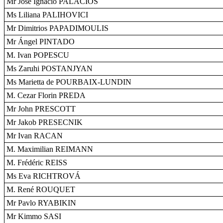
Mr José Ignacio PALACIOS
Ms Liliana PALIHOVICI
Mr Dimitrios PAPADIMOULIS
Mr Ángel PINTADO
M. Ivan POPESCU
Ms Zaruhi POSTANJYAN
Ms Marietta de POURBAIX-LUNDIN
M. Cezar Florin PREDA
Mr John PRESCOTT
Mr Jakob PRESECNIK
Mr Ivan RACAN
M. Maximilian REIMANN
M. Frédéric REISS
Ms Eva RICHTROVÁ
M. René ROUQUET
Mr Pavlo RYABIKIN
Mr Kimmo SASI