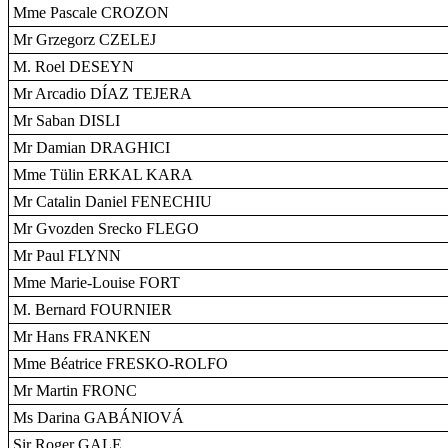
Mme Pascale CROZON
Mr Grzegorz CZELEJ
M. Roel DESEYN
Mr Arcadio DÍAZ TEJERA
Mr Saban DISLI
Mr Damian DRAGHICI
Mme Tülin ERKAL KARA
Mr Catalin Daniel FENECHIU
Mr Gvozden Srecko FLEGO
Mr Paul FLYNN
Mme Marie-Louise FORT
M. Bernard FOURNIER
Mr Hans FRANKEN
Mme Béatrice FRESKO-ROLFO
Mr Martin FRONC
Ms Darina GABÁNIOVÁ
Sir Roger GALE