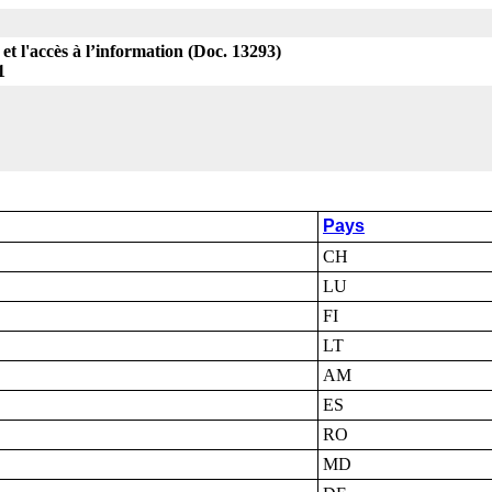
 et l'accès à l’information (Doc. 13293)
1
Pays
CH
LU
FI
LT
AM
ES
RO
MD