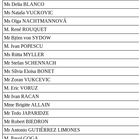
Ms Delia BLANCO
Ms Nataša VUCKOVIC
Ms Olga NACHTMANNOVÁ
M. René ROUQUET
Mr Björn von SYDOW
M. Ivan POPESCU
Ms Riitta MYLLER
Mr Stefan SCHENNACH
Ms Sílvia Eloïsa BONET
Mr Zoran VUKCEVIC
M. Eric VORUZ
Mr Ivan RACAN
Mme Brigitte ALLAIN
Mr Tedo JAPARIDZE
Mr Robert BIEDRON
Mr Antonio GUTIÉRREZ LIMONES
M. Pavol GOGA