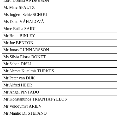
Lord Donald ANDERSON
M. Marc SPAUTZ
Ms Ingjerd Schie SCHOU
Ms Dana VÁHALOVÁ
Mme Fatiha SAÏDI
Mr Brian BINLEY
Mr Joe BENTON
Mr Jonas GUNNARSSON
Ms Sílvia Eloïsa BONET
Mr Saban DISLI
Mr Ahmet Kutalmis TÜRKES
Mr Peter van DIJK
Mr Alfred HEER
Mr Ángel PINTADO
Mr Konstantinos TRIANTAFYLLOS
Mr Volodymyr ARIEV
Mr Manlio DI STEFANO