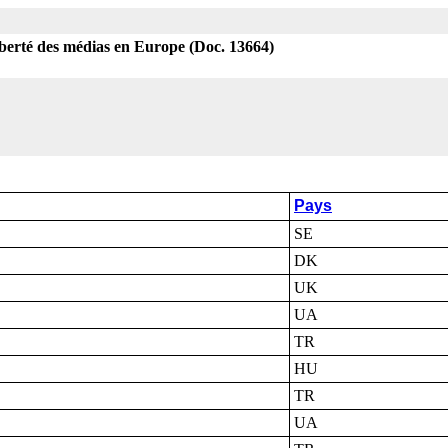
liberté des médias en Europe (Doc. 13664)
Pays
SE
DK
UK
UA
TR
HU
TR
UA