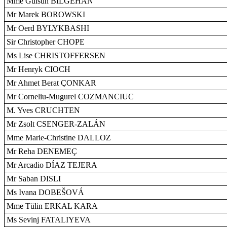
Mme Gülsün BILGEHAN
Mr Marek BOROWSKI
Mr Oerd BYLYKBASHI
Sir Christopher CHOPE
Ms Lise CHRISTOFFERSEN
Mr Henryk CIOCH
Mr Ahmet Berat ÇONKAR
Mr Corneliu-Mugurel COZMANCIUC
M. Yves CRUCHTEN
Mr Zsolt CSENGER-ZALÁN
Mme Marie-Christine DALLOZ
Mr Reha DENEMEÇ
Mr Arcadio DÍAZ TEJERA
Mr Saban DISLI
Ms Ivana DOBEŠOVÁ
Mme Tülin ERKAL KARA
Ms Sevinj FATALIYEVA