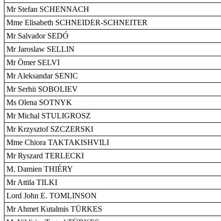
Mr Stefan SCHENNACH
Mme Elisabeth SCHNEIDER-SCHNEITER
Mr Salvador SEDÓ
Mr Jaroslaw SELLIN
Mr Ömer SELVI
Mr Aleksandar SENIC
Mr Serhii SOBOLIEV
Ms Olena SOTNYK
Mr Michal STULIGROSZ
Mr Krzysztof SZCZERSKI
Mme Chiora TAKTAKISHVILI
Mr Ryszard TERLECKI
M. Damien THIÉRY
Mr Attila TILKI
Lord John E. TOMLINSON
Mr Ahmet Kutalmis TÜRKES