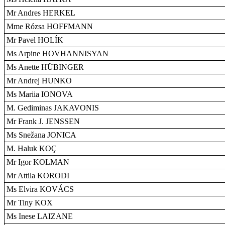
Mr Andres HERKEL
Mme Rózsa HOFFMANN
Mr Pavel HOLÍK
Ms Arpine HOVHANNISYAN
Ms Anette HÜBINGER
Mr Andrej HUNKO
Ms Mariia IONOVA
M. Gediminas JAKAVONIS
Mr Frank J. JENSSEN
Ms Snežana JONICA
M. Haluk KOÇ
Mr Igor KOLMAN
Mr Attila KORODI
Ms Elvira KOVÁCS
Mr Tiny KOX
Ms Inese LAIZANE