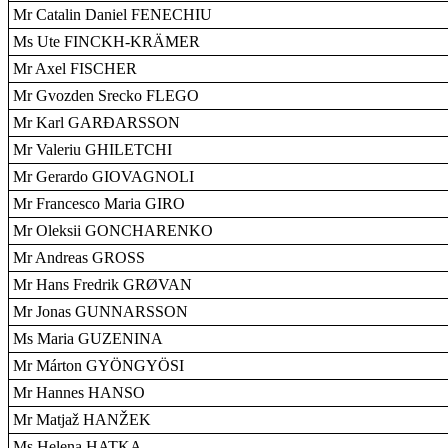
Mr Catalin Daniel FENECHIU
Ms Ute FINCKH-KRÄMER
Mr Axel FISCHER
Mr Gvozden Srecko FLEGO
Mr Karl GARÐARSSON
Mr Valeriu GHILETCHI
Mr Gerardo GIOVAGNOLI
Mr Francesco Maria GIRO
Mr Oleksii GONCHARENKO
Mr Andreas GROSS
Mr Hans Fredrik GRØVAN
Mr Jonas GUNNARSSON
Ms Maria GUZENINA
Mr Márton GYÖNGYÖSI
Mr Hannes HANSO
Mr Matjaž HANŽEK
Ms Helena HATKA