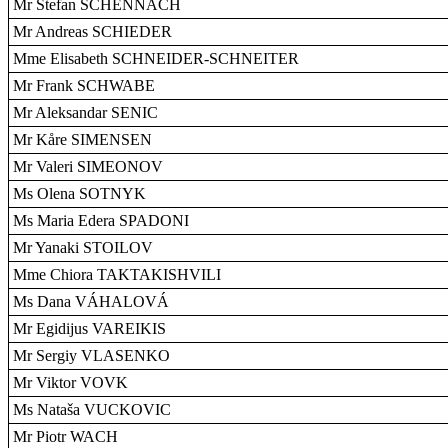
Mr Stefan SCHENNACH
Mr Andreas SCHIEDER
Mme Elisabeth SCHNEIDER-SCHNEITER
Mr Frank SCHWABE
Mr Aleksandar SENIC
Mr Kåre SIMENSEN
Mr Valeri SIMEONOV
Ms Olena SOTNYK
Ms Maria Edera SPADONI
Mr Yanaki STOILOV
Mme Chiora TAKTAKISHVILI
Ms Dana VÁHALOVÁ
Mr Egidijus VAREIKIS
Mr Sergiy VLASENKO
Mr Viktor VOVK
Ms Nataša VUCKOVIC
Mr Piotr WACH