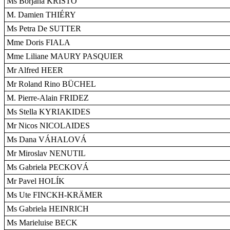
Ms Borjana KRIŠTO
M. Damien THIÉRY
Ms Petra De SUTTER
Mme Doris FIALA
Mme Liliane MAURY PASQUIER
Mr Alfred HEER
Mr Roland Rino BÜCHEL
M. Pierre-Alain FRIDEZ
Ms Stella KYRIAKIDES
Mr Nicos NICOLAIDES
Ms Dana VÁHALOVÁ
Mr Miroslav NENUTIL
Ms Gabriela PECKOVÁ
Mr Pavel HOLÍK
Ms Ute FINCKH-KRÄMER
Ms Gabriela HEINRICH
Ms Marieluise BECK