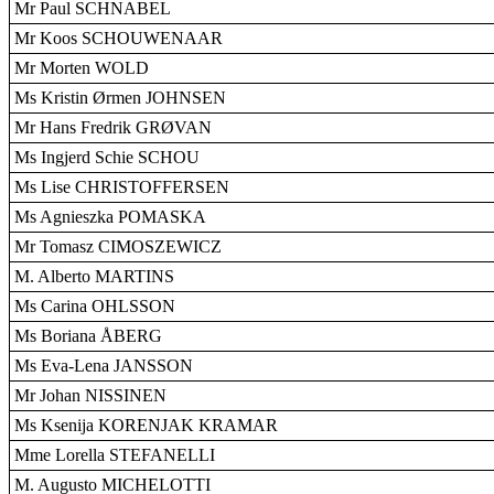
Mr Paul SCHNABEL
Mr Koos SCHOUWENAAR
Mr Morten WOLD
Ms Kristin Ørmen JOHNSEN
Mr Hans Fredrik GRØVAN
Ms Ingjerd Schie SCHOU
Ms Lise CHRISTOFFERSEN
Ms Agnieszka POMASKA
Mr Tomasz CIMOSZEWICZ
M. Alberto MARTINS
Ms Carina OHLSSON
Ms Boriana ÅBERG
Ms Eva-Lena JANSSON
Mr Johan NISSINEN
Ms Ksenija KORENJAK KRAMAR
Mme Lorella STEFANELLI
M. Augusto MICHELOTTI