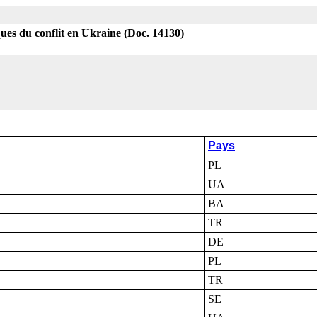
ues du conflit en Ukraine (Doc. 14130)
Pays
PL
UA
BA
TR
DE
PL
TR
SE