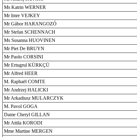
Ms Katrin WERNER
Mr Imre VEJKEY
Mr Gábor HARANGOZÓ
Mr Stefan SCHENNACH
Ms Susanna HUOVINEN
Mr Piet De BRUYN
Mr Paolo CORSINI
Mr Ertugrul KÜRKÇÜ
Mr Alfred HEER
M. Raphaël COMTE
Mr Andrzej HALICKI
Mr Arkadiusz MULARCZYK
M. Pavol GOGA
Dame Cheryl GILLAN
Mr Attila KORODI
Mme Martine MERGEN