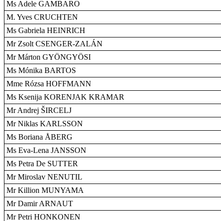
Ms Adele GAMBARO
M. Yves CRUCHTEN
Ms Gabriela HEINRICH
Mr Zsolt CSENGER-ZALÁN
Mr Márton GYÖNGYÖSI
Ms Mónika BARTOS
Mme Rózsa HOFFMANN
Ms Ksenija KORENJAK KRAMAR
Mr Andrej ŠIRCELJ
Mr Niklas KARLSSON
Ms Boriana ÅBERG
Ms Eva-Lena JANSSON
Ms Petra De SUTTER
Mr Miroslav NENUTIL
Mr Killion MUNYAMA
Mr Damir ARNAUT
Mr Petri HONKONEN