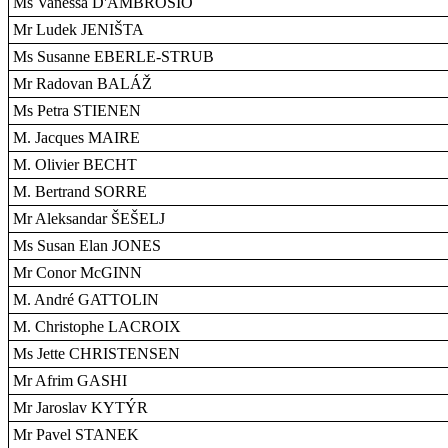
Ms Vanessa D'AMBROSIO
Mr Ludek JENIŠTA
Ms Susanne EBERLE-STRUB
Mr Radovan BALÁŽ
Ms Petra STIENEN
M. Jacques MAIRE
M. Olivier BECHT
M. Bertrand SORRE
Mr Aleksandar ŠEŠELJ
Ms Susan Elan JONES
Mr Conor McGINN
M. André GATTOLIN
M. Christophe LACROIX
Ms Jette CHRISTENSEN
Mr Afrim GASHI
Mr Jaroslav KYTÝR
Mr Pavel STANEK