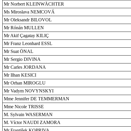
Mr Norbert KLEINWÄCHTER
Ms Miroslava NEMCOVÁ
Mr Oleksandr BILOVOL
Mr Rónán MULLEN
Mr Akif Çagatay KILIÇ
Mr Franz Leonhard ESSL
Mr Suat ÖNAL
Mr Sergio DIVINA
Mr Carles JORDANA
Mr Ilhan KESICI
Mr Orhan MIROGLU
Mr Vadym NOVYNSKYI
Mme Jennifer DE TEMMERMAN
Mme Nicole TRISSE
M. Sylvain WASERMAN
M. Víctor NAUDI ZAMORA
Mr František KOPRIVA