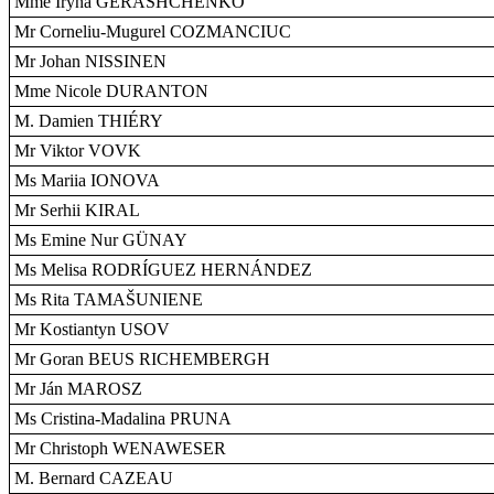
Mme Iryna GERASHCHENKO
Mr Corneliu-Mugurel COZMANCIUC
Mr Johan NISSINEN
Mme Nicole DURANTON
M. Damien THIÉRY
Mr Viktor VOVK
Ms Mariia IONOVA
Mr Serhii KIRAL
Ms Emine Nur GÜNAY
Ms Melisa RODRÍGUEZ HERNÁNDEZ
Ms Rita TAMAŠUNIENE
Mr Kostiantyn USOV
Mr Goran BEUS RICHEMBERGH
Mr Ján MAROSZ
Ms Cristina-Madalina PRUNA
Mr Christoph WENAWESER
M. Bernard CAZEAU