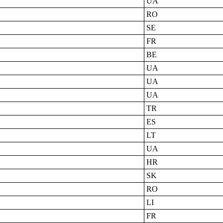
UA
RO
SE
FR
BE
UA
UA
UA
TR
ES
LT
UA
HR
SK
RO
LI
FR