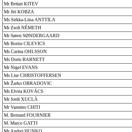
Mr Betian KITEV
Mr Jiri KOBZA
Ms Sirkka-Liisa ANTTILA
Mr Zsolt NÉMETH
Mr Søren SØNDERGAARD
Mr Boriss CILEVICS
Ms Carina OHLSSON
Ms Doris BARNETT
Mr Nigel EVANS
Ms Lise CHRISTOFFERSEN
Mr Žarko OBRADOVIC
Ms Elvira KOVÁCS
Mr Jordi XUCLÀ
Mr Vannino CHITI
M. Bernard FOURNIER
M. Marco GATTI
Mr Andrej HUNKO