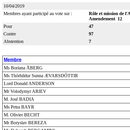
10/04/2019
Membres ayant participé au vote sur :
Rôle et mission de l
Amendement 12
Pour
47
Contre
97
Abstention
7
Membre
Ms Boriana ÅBERG
Ms Thórhildur Sunna ÆVARSDÓTTIR
Lord Donald ANDERSON
Mr Volodymyr ARIEV
M. José BADIA
Ms Petra BAYR
M. Olivier BECHT
Mr Boryslav BEREZA