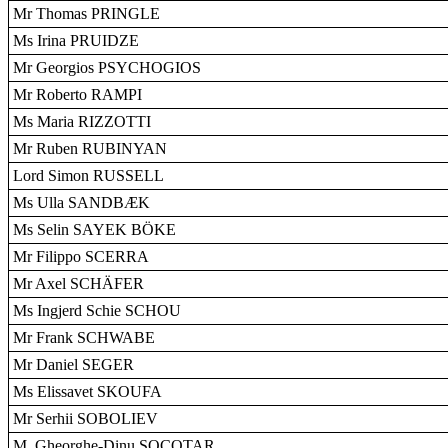
Mr Thomas PRINGLE
Ms Irina PRUIDZE
Mr Georgios PSYCHOGIOS
Mr Roberto RAMPI
Ms Maria RIZZOTTI
Mr Ruben RUBINYAN
Lord Simon RUSSELL
Ms Ulla SANDBÆK
Ms Selin SAYEK BÖKE
Mr Filippo SCERRA
Mr Axel SCHÄFER
Ms Ingjerd Schie SCHOU
Mr Frank SCHWABE
Mr Daniel SEGER
Ms Elissavet SKOUFA
Mr Serhii SOBOLIEV
M. Gheorghe-Dinu SOCOTAR