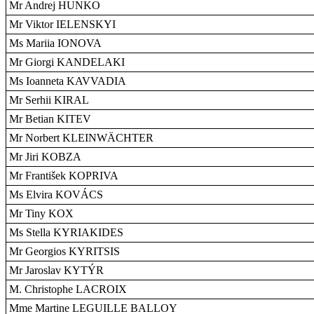
Mr Andrej HUNKO
Mr Viktor IELENSKYI
Ms Mariia IONOVA
Mr Giorgi KANDELAKI
Ms Ioanneta KAVVADIA
Mr Serhii KIRAL
Mr Betian KITEV
Mr Norbert KLEINWÄCHTER
Mr Jiri KOBZA
Mr František KOPRIVA
Ms Elvira KOVÁCS
Mr Tiny KOX
Ms Stella KYRIAKIDES
Mr Georgios KYRITSIS
Mr Jaroslav KYTÝR
M. Christophe LACROIX
Mme Martine LEGUILLE BALLOY