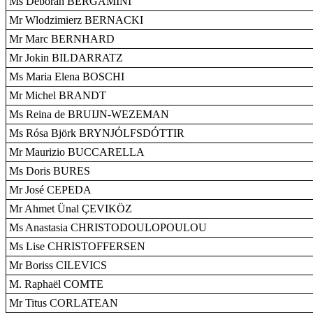
Ms Deborah BERGAMINI
Mr Wlodzimierz BERNACKI
Mr Marc BERNHARD
Mr Jokin BILDARRATZ
Ms Maria Elena BOSCHI
Mr Michel BRANDT
Ms Reina de BRUIJN-WEZEMAN
Ms Rósa Björk BRYNJÓLFSDÓTTIR
Mr Maurizio BUCCARELLA
Ms Doris BURES
Mr José CEPEDA
Mr Ahmet Ünal ÇEVIKÖZ
Ms Anastasia CHRISTODOULOPOULOU
Ms Lise CHRISTOFFERSEN
Mr Boriss CILEVICS
M. Raphaël COMTE
Mr Titus CORLATEAN