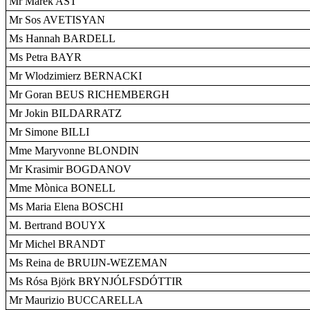
Mr Marek AST
Mr Sos AVETISYAN
Ms Hannah BARDELL
Ms Petra BAYR
Mr Wlodzimierz BERNACKI
Mr Goran BEUS RICHEMBERGH
Mr Jokin BILDARRATZ
Mr Simone BILLI
Mme Maryvonne BLONDIN
Mr Krasimir BOGDANOV
Mme Mònica BONELL
Ms Maria Elena BOSCHI
M. Bertrand BOUYX
Mr Michel BRANDT
Ms Reina de BRUIJN-WEZEMAN
Ms Rósa Björk BRYNJÓLFSDÓTTIR
Mr Maurizio BUCCARELLA