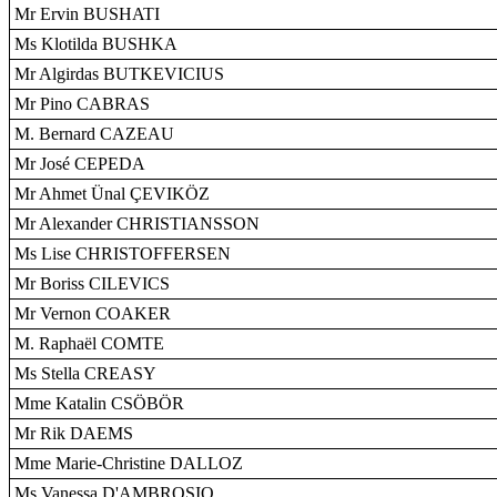
Mr Ervin BUSHATI
Ms Klotilda BUSHKA
Mr Algirdas BUTKEVICIUS
Mr Pino CABRAS
M. Bernard CAZEAU
Mr José CEPEDA
Mr Ahmet Ünal ÇEVIKÖZ
Mr Alexander CHRISTIANSSON
Ms Lise CHRISTOFFERSEN
Mr Boriss CILEVICS
Mr Vernon COAKER
M. Raphaël COMTE
Ms Stella CREASY
Mme Katalin CSÖBÖR
Mr Rik DAEMS
Mme Marie-Christine DALLOZ
Ms Vanessa D'AMBROSIO