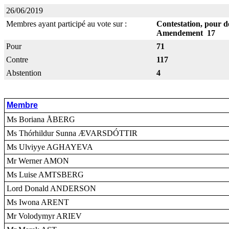
26/06/2019
Membres ayant participé au vote sur :
Contestation, pour de
Amendement 17
Pour
71
Contre
117
Abstention
4
Membre
Ms Boriana ÅBERG
Ms Thórhildur Sunna ÆVARSDÓTTIR
Ms Ulviyye AGHAYEVA
Mr Werner AMON
Ms Luise AMTSBERG
Lord Donald ANDERSON
Ms Iwona ARENT
Mr Volodymyr ARIEV