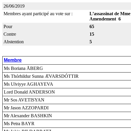
26/06/2019
Membres ayant participé au vote sur :
L’assassinat de Mme D
Amendement 6
Pour
65
Contre
15
Abstention
5
Membre
Ms Boriana ÅBERG
Ms Thórhildur Sunna ÆVARSDÓTTIR
Ms Ulviyye AGHAYEVA
Lord Donald ANDERSON
Mr Sos AVETISYAN
Mr Jason AZZOPARDI
Mr Alexander BASHKIN
Ms Petra BAYR