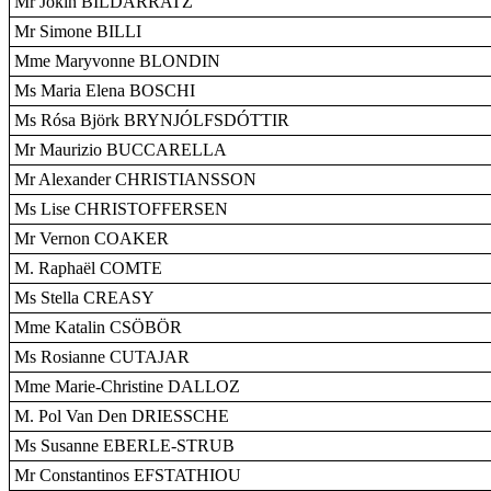
Mr Jokin BILDARRATZ
Mr Simone BILLI
Mme Maryvonne BLONDIN
Ms Maria Elena BOSCHI
Ms Rósa Björk BRYNJÓLFSDÓTTIR
Mr Maurizio BUCCARELLA
Mr Alexander CHRISTIANSSON
Ms Lise CHRISTOFFERSEN
Mr Vernon COAKER
M. Raphaël COMTE
Ms Stella CREASY
Mme Katalin CSÖBÖR
Ms Rosianne CUTAJAR
Mme Marie-Christine DALLOZ
M. Pol Van Den DRIESSCHE
Ms Susanne EBERLE-STRUB
Mr Constantinos EFSTATHIOU