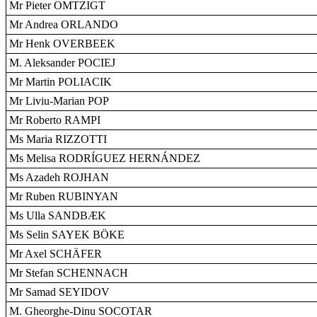
Mr Pieter OMTZIGT
Mr Andrea ORLANDO
Mr Henk OVERBEEK
M. Aleksander POCIEJ
Mr Martin POLIACIK
Mr Liviu-Marian POP
Mr Roberto RAMPI
Ms Maria RIZZOTTI
Ms Melisa RODRÍGUEZ HERNÁNDEZ
Ms Azadeh ROJHAN
Mr Ruben RUBINYAN
Ms Ulla SANDBÆK
Ms Selin SAYEK BÖKE
Mr Axel SCHÄFER
Mr Stefan SCHENNACH
Mr Samad SEYIDOV
M. Gheorghe-Dinu SOCOTAR