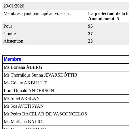
29/01/2020
Membres ayant participé au vote sur :
La protection de la l
Amendement 5
Pour
95
Contre
37
Abstention
23
Membre
Ms Boriana ÅBERG
Ms Thórhildur Sunna ÆVARSDÓTTIR
Ms Gökay AKBULUT
Lord Donald ANDERSON
Ms Sibel ARSLAN
Mr Sos AVETISYAN
Mr Pedro BACELAR DE VASCONCELOS
Ms Marijana BALIC