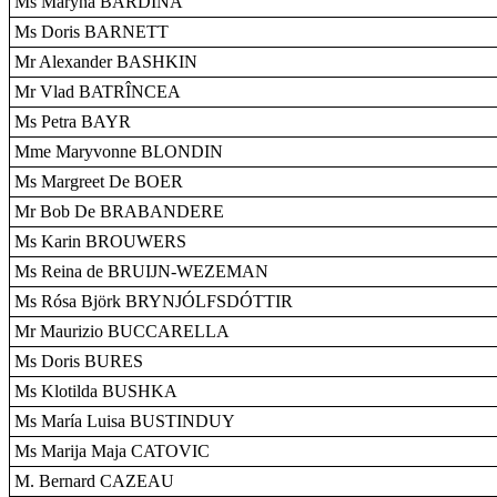
Ms Maryna BARDINA
Ms Doris BARNETT
Mr Alexander BASHKIN
Mr Vlad BATRÎNCEA
Ms Petra BAYR
Mme Maryvonne BLONDIN
Ms Margreet De BOER
Mr Bob De BRABANDERE
Ms Karin BROUWERS
Ms Reina de BRUIJN-WEZEMAN
Ms Rósa Björk BRYNJÓLFSDÓTTIR
Mr Maurizio BUCCARELLA
Ms Doris BURES
Ms Klotilda BUSHKA
Ms María Luisa BUSTINDUY
Ms Marija Maja CATOVIC
M. Bernard CAZEAU