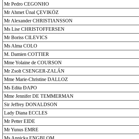
Mr Pedro CEGONHO
Mr Ahmet Ünal ÇEVIKÖZ
Mr Alexander CHRISTIANSSON
Ms Lise CHRISTOFFERSEN
Mr Boriss CILEVICS
Ms Alma COLO
M. Damien COTTIER
Mme Yolaine de COURSON
Mr Zsolt CSENGER-ZALÁN
Mme Marie-Christine DALLOZ
Ms Edita ÐAPO
Mme Jennifer DE TEMMERMAN
Sir Jeffrey DONALDSON
Lady Diana ECCLES
Mr Petter EIDE
Mr Yunus EMRE
Ms Annicka ENGBLOM