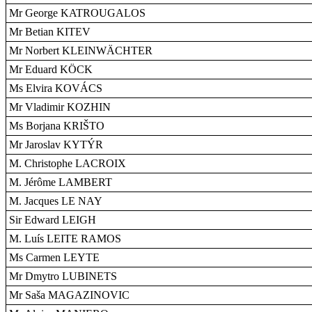
Mr George KATROUGALOS
Mr Betian KITEV
Mr Norbert KLEINWÄCHTER
Mr Eduard KÖCK
Ms Elvira KOVÁCS
Mr Vladimir KOZHIN
Ms Borjana KRIŠTO
Mr Jaroslav KYTÝR
M. Christophe LACROIX
M. Jérôme LAMBERT
M. Jacques LE NAY
Sir Edward LEIGH
M. Luís LEITE RAMOS
Ms Carmen LEYTE
Mr Dmytro LUBINETS
Mr Saša MAGAZINOVIC