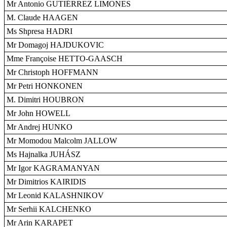
Mr Antonio GUTIÉRREZ LIMONES
M. Claude HAAGEN
Ms Shpresa HADRI
Mr Domagoj HAJDUKOVIC
Mme Françoise HETTO-GAASCH
Mr Christoph HOFFMANN
Mr Petri HONKONEN
M. Dimitri HOUBRON
Mr John HOWELL
Mr Andrej HUNKO
Mr Momodou Malcolm JALLOW
Ms Hajnalka JUHÁSZ
Mr Igor KAGRAMANYAN
Mr Dimitrios KAIRIDIS
Mr Leonid KALASHNIKOV
Mr Serhii KALCHENKO
Mr Arin KARAPET