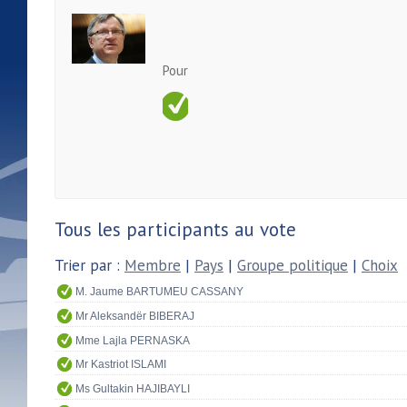
Pour
Tous les participants au vote
Trier par :
Membre
|
Pays
|
Groupe politique
|
Choix
M. Jaume BARTUMEU CASSANY
Mr Aleksandër BIBERAJ
Mme Lajla PERNASKA
Mr Kastriot ISLAMI
Ms Gultakin HAJIBAYLI