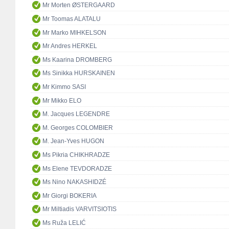
Mr Morten ØSTERGAARD
Mr Toomas ALATALU
Mr Marko MIHKELSON
Mr Andres HERKEL
Ms Kaarina DROMBERG
Ms Sinikka HURSKAINEN
Mr Kimmo SASI
Mr Mikko ELO
M. Jacques LEGENDRE
M. Georges COLOMBIER
M. Jean-Yves HUGON
Ms Pikria CHIKHRADZE
Ms Elene TEVDORADZE
Ms Nino NAKASHIDZÉ
Mr Giorgi BOKERIA
Mr Miltiadis VARVITSIOTIS
Ms Ruža LELIĆ