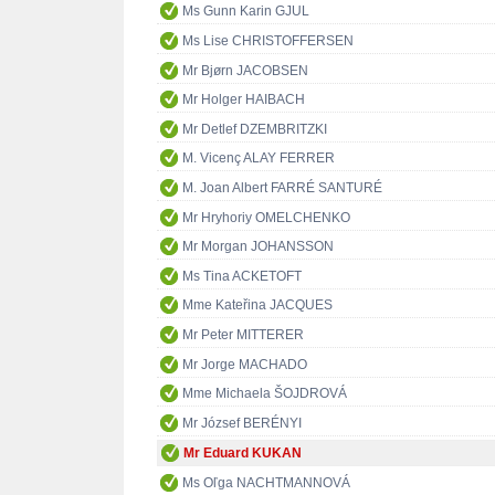
Ms Gunn Karin GJUL
Ms Lise CHRISTOFFERSEN
Mr Bjørn JACOBSEN
Mr Holger HAIBACH
Mr Detlef DZEMBRITZKI
M. Vicenç ALAY FERRER
M. Joan Albert FARRÉ SANTURÉ
Mr Hryhoriy OMELCHENKO
Mr Morgan JOHANSSON
Ms Tina ACKETOFT
Mme Kateřina JACQUES
Mr Peter MITTERER
Mr Jorge MACHADO
Mme Michaela ŠOJDROVÁ
Mr József BERÉNYI
Mr Eduard KUKAN
Ms Oľga NACHTMANNOVÁ