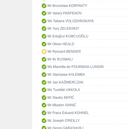
Mr Bronisław KORFANTY
Mr Valery PARFENOV
Ms Tatiana VOLOZHINSKAYA
Mr Yury ZELENSKIY
Mr Ertuğrul KUMCUOĞLU
Mr Oliver HEALD
Mr Ryszard BENDER
Mr Ilir RUSMALI
Ms Marietta de POURBAIX-LUNDIN
Mr Stanisław KALEMBA
Mr Jan KAŹMIERCZAK
Ms Tuulikki UKKOLA
Mr Slavko MATIĆ
Mr Mladen IVANIĆ
Mr Franz Eduard KÜHNEL
Mr Joseph O'REILLY
Mr Giorgi GABASHVILI