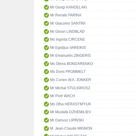
Mr Giorgi KANDELAKI
Mr Renato FARINA
Mr Giacomo SANTINI
Mr Göran LINDBLAD
Ms Ingrida CIRCENE
Mr Egidijus VAREIKIS
Mr Emanuelis ZINGERIS
Ms Olena BONDARENKO
Ms Doris FROMMELT
Ms Corien W.A. JONKER
Mr Michał STULIGROSZ
Mr Piotr WACH
Ms Olha HERASYM'YUK
Mr Mustafa DZHEMILIEV
Mr Dariusz LIPIŃSKI
M. Jean-Claude MIGNON