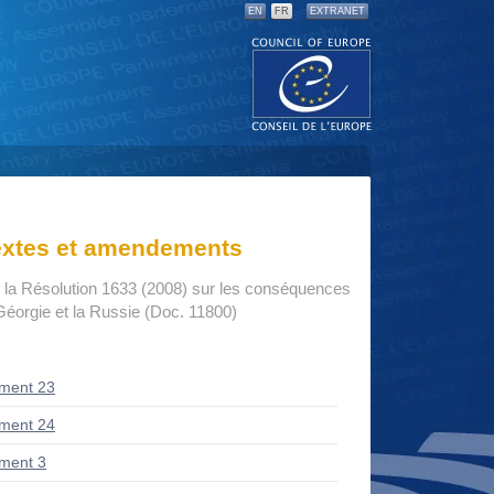
EN
FR
EXTRANET
textes et amendements
la Résolution 1633 (2008) sur les conséquences
 Géorgie et la Russie (Doc. 11800)
ment 23
ment 24
ment 3