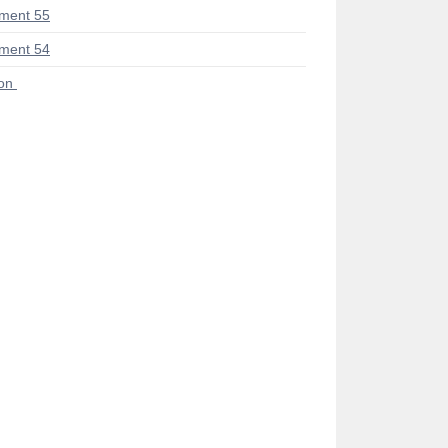
ment 55
ment 54
ion