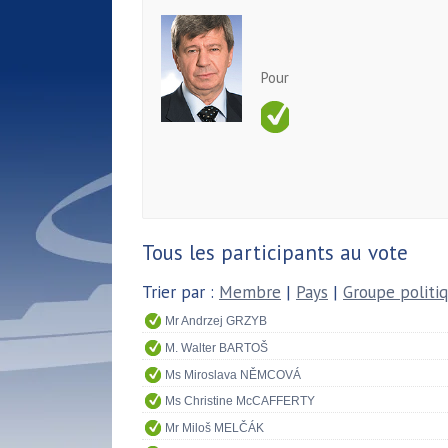
Pour
Tous les participants au vote
Trier par :
Membre
|
Pays
|
Groupe politi
Mr Andrzej GRZYB
M. Walter BARTOŠ
Ms Miroslava NĚMCOVÁ
Ms Christine McCAFFERTY
Mr Miloš MELČÁK