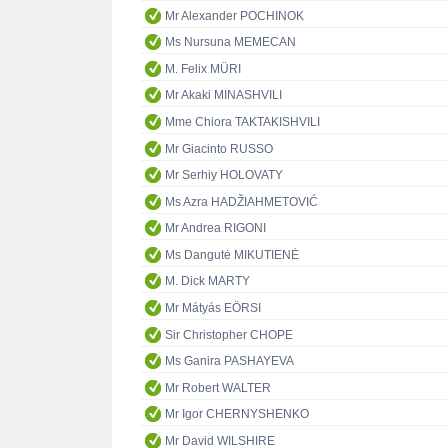
Mr Alexander POCHINOK
Ms Nursuna MEMECAN
M. Felix MÜRI
Mr Akaki MINASHVILI
Mme Chiora TAKTAKISHVILI
Mr Giacinto RUSSO
Mr Serhiy HOLOVATY
Ms Azra HADŽIAHMETOVIĆ
Mr Andrea RIGONI
Ms Dangutė MIKUTIENĖ
M. Dick MARTY
Mr Mátyás EÖRSI
Sir Christopher CHOPE
Ms Ganira PASHAYEVA
Mr Robert WALTER
Mr Igor CHERNYSHENKO
Mr David WILSHIRE