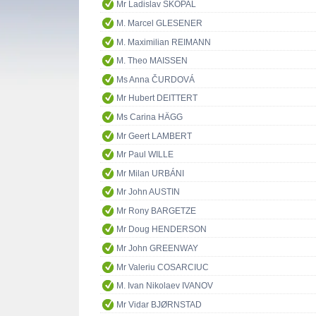
Mr Ladislav SKOPAL
M. Marcel GLESENER
M. Maximilian REIMANN
M. Theo MAISSEN
Ms Anna ČURDOVÁ
Mr Hubert DEITTERT
Ms Carina HÄGG
Mr Geert LAMBERT
Mr Paul WILLE
Mr Milan URBÁNI
Mr John AUSTIN
Mr Rony BARGETZE
Mr Doug HENDERSON
Mr John GREENWAY
Mr Valeriu COSARCIUC
M. Ivan Nikolaev IVANOV
Mr Vidar BJØRNSTAD