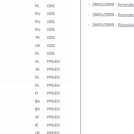
28/01/2009 -
Amende
PL
GDE
RU
GDE
28/01/2009 -
Amende
RU
GDE
28/01/2009 -
Résolut
RU
GDE
TR
GDE
UK
GDE
PL
GDE
AL
PPE/DC
SE
PPE/DC
PL
PPE/DC
PL
PPE/DC
FI
PPE/DC
BA
PPE/DC
BA
PPE/DC
AT
PPE/DC
IE
PPE/DC
GE
PPE/DC