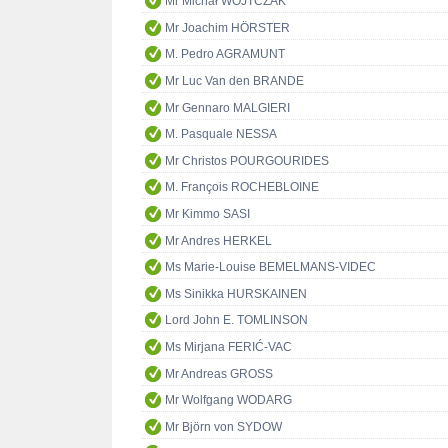
Mr Michał WOJTCZAK
Mr Joachim HÖRSTER
M. Pedro AGRAMUNT
Mr Luc Van den BRANDE
Mr Gennaro MALGIERI
M. Pasquale NESSA
Mr Christos POURGOURIDES
M. François ROCHEBLOINE
Mr Kimmo SASI
Mr Andres HERKEL
Ms Marie-Louise BEMELMANS-VIDEC
Ms Sinikka HURSKAINEN
Lord John E. TOMLINSON
Ms Mirjana FERIĆ-VAC
Mr Andreas GROSS
Mr Wolfgang WODARG
Mr Björn von SYDOW