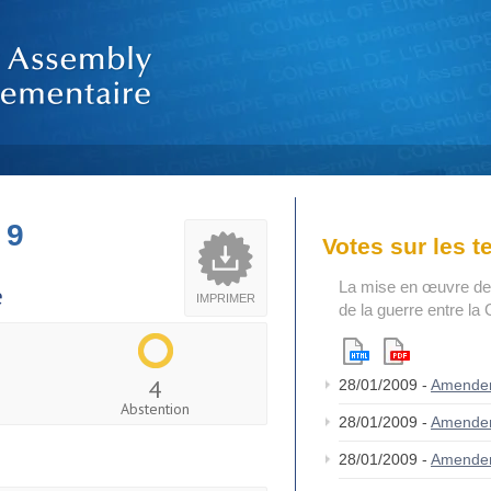
 9
Votes sur les 
La mise en œuvre de 
e
IMPRIMER
de la guerre entre la
4
28/01/2009 -
Amende
Abstention
28/01/2009 -
Amende
28/01/2009 -
Amende