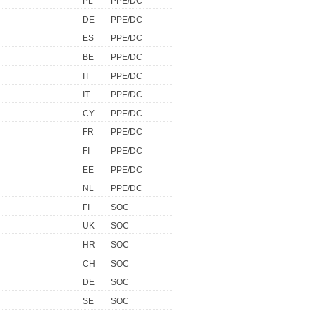
PL
PPE/DC
DE
PPE/DC
ES
PPE/DC
BE
PPE/DC
IT
PPE/DC
IT
PPE/DC
CY
PPE/DC
FR
PPE/DC
FI
PPE/DC
EE
PPE/DC
NL
PPE/DC
FI
SOC
UK
SOC
HR
SOC
CH
SOC
DE
SOC
SE
SOC