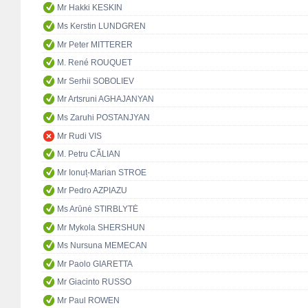
Mr Hakki KESKIN
Ms Kerstin LUNDGREN
Mr Peter MITTERER
M. René ROUQUET
Mr Serhii SOBOLIEV
Mr Artsruni AGHAJANYAN
Ms Zaruhi POSTANJYAN
Mr Rudi VIS
M. Petru CĂLIAN
Mr Ionuț-Marian STROE
Mr Pedro AZPIAZU
Ms Arūnė STIRBLYTĖ
Mr Mykola SHERSHUN
Ms Nursuna MEMECAN
Mr Paolo GIARETTA
Mr Giacinto RUSSO
Mr Paul ROWEN