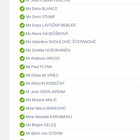
M. Jean-Claude FRÉCON
Ms Delia BLANCO
Ms Doris STUMP
Ms Darja LAVTIŽAR-BEBLER
Ms Alena GAJDŮŠKOVÁ
Ms Valentina RADULOVIĆ-ŠĆEPANOVIĆ
Ms Sinikka HURSKAINEN
Mr Andreas GROSS
Mr Paul FLYNN
Mr Klaas de VRIES
Mr Albrecht KONEČNÝ
M. José VERA JARDIM
Ms Mirjana MALIĆ
Mme Milica MARKOVIĆ
Mme Marietta KARAMANLI
Ms Birgen KELEŞ
Mr Björn von SYDOW