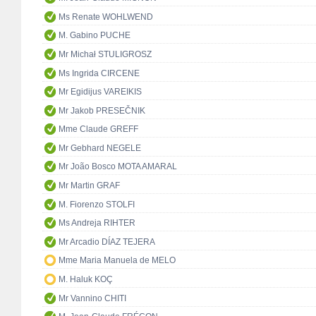
Ms Renate WOHLWEND
M. Gabino PUCHE
Mr Michał STULIGROSZ
Ms Ingrida CIRCENE
Mr Egidijus VAREIKIS
Mr Jakob PRESEČNIK
Mme Claude GREFF
Mr Gebhard NEGELE
Mr João Bosco MOTA AMARAL
Mr Martin GRAF
M. Fiorenzo STOLFI
Ms Andreja RIHTER
Mr Arcadio DÍAZ TEJERA
Mme Maria Manuela de MELO
M. Haluk KOÇ
Mr Vannino CHITI