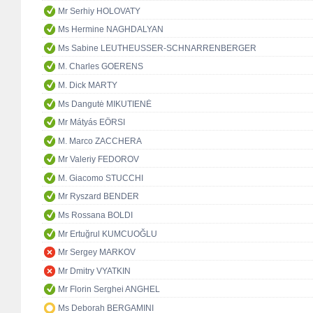
Mr Serhiy HOLOVATY
Ms Hermine NAGHDALYAN
Ms Sabine LEUTHEUSSER-SCHNARRENBERGER
M. Charles GOERENS
M. Dick MARTY
Ms Dangutė MIKUTIENĖ
Mr Mátyás EÖRSI
M. Marco ZACCHERA
Mr Valeriy FEDOROV
M. Giacomo STUCCHI
Mr Ryszard BENDER
Ms Rossana BOLDI
Mr Ertuğrul KUMCUOĞLU
Mr Sergey MARKOV
Mr Dmitry VYATKIN
Mr Florin Serghei ANGHEL
Ms Deborah BERGAMINI