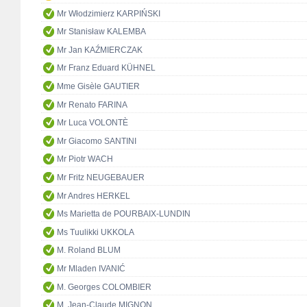
Mr Włodzimierz KARPIŃSKI
Mr Stanisław KALEMBA
Mr Jan KAŹMIERCZAK
Mr Franz Eduard KÜHNEL
Mme Gisèle GAUTIER
Mr Renato FARINA
Mr Luca VOLONTÈ
Mr Giacomo SANTINI
Mr Piotr WACH
Mr Fritz NEUGEBAUER
Mr Andres HERKEL
Ms Marietta de POURBAIX-LUNDIN
Ms Tuulikki UKKOLA
M. Roland BLUM
Mr Mladen IVANIĆ
M. Georges COLOMBIER
M. Jean-Claude MIGNON