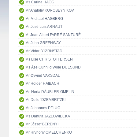
Ms Carina HÄGG
Mr Anatoliy KOROBEYNIKOV
Mr Michael HAGBERG
Mr José Luís ARNAUT
M. Joan Albert FARRÉ SANTURÉ
Mr John GREENWAY
Mr Vidar BJØRNSTAD
Ms Lise CHRISTOFFERSEN
Ms Åse Gunhild Woie DUESUND
Mr Øyvind VAKSDAL
Mr Holger HAIBACH
Ms Herta DÄUBLER-GMELIN
Mr Detlef DZEMBRITZKI
Mr Johannes PFLUG
Ms Danuta JAZŁOWIECKA
Mr József BERÉNYI
Mr Hryhoriy OMELCHENKO