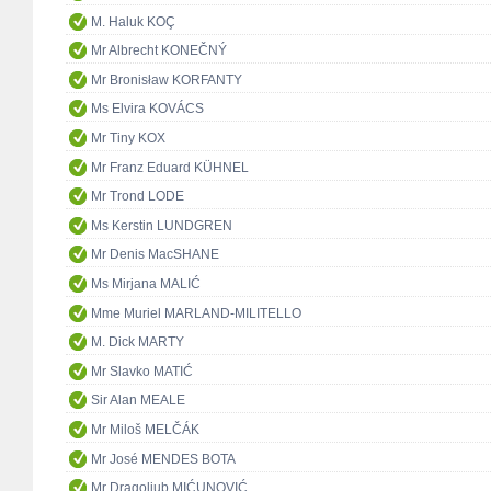
M. Haluk KOÇ
Mr Albrecht KONEČNÝ
Mr Bronisław KORFANTY
Ms Elvira KOVÁCS
Mr Tiny KOX
Mr Franz Eduard KÜHNEL
Mr Trond LODE
Ms Kerstin LUNDGREN
Mr Denis MacSHANE
Ms Mirjana MALIĆ
Mme Muriel MARLAND-MILITELLO
M. Dick MARTY
Mr Slavko MATIĆ
Sir Alan MEALE
Mr Miloš MELČÁK
Mr José MENDES BOTA
Mr Dragoljub MIĆUNOVIĆ