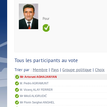
Pour
Tous les participants au vote
Trier par :
Membre
|
Pays
|
Groupe politique
|
Choix
Mr Artsruni AGHAJANYAN
M. Pedro AGRAMUNT
M. Vicenç ALAY FERRER
Mr Miloš ALIGRUDIĆ
Mr Florin Serghei ANGHEL