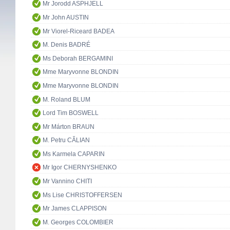
Mr Jorodd ASPHJELL
Mr John AUSTIN
Mr Viorel-Riceard BADEA
M. Denis BADRÉ
Ms Deborah BERGAMINI
Mme Maryvonne BLONDIN
Mme Maryvonne BLONDIN
M. Roland BLUM
Lord Tim BOSWELL
Mr Márton BRAUN
M. Petru CĂLIAN
Ms Karmela CAPARIN
Mr Igor CHERNYSHENKO
Mr Vannino CHITI
Ms Lise CHRISTOFFERSEN
Mr James CLAPPISON
M. Georges COLOMBIER