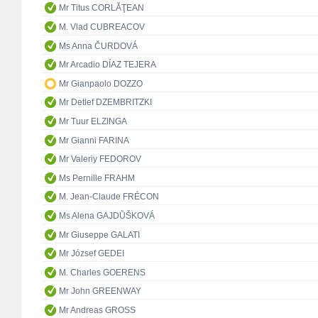
Mr Titus CORLĂŢEAN
M. Vlad CUBREACOV
Ms Anna ČURDOVÁ
Mr Arcadio DÍAZ TEJERA
Mr Gianpaolo DOZZO
Mr Detlef DZEMBRITZKI
Mr Tuur ELZINGA
Mr Gianni FARINA
Mr Valeriy FEDOROV
Ms Pernille FRAHM
M. Jean-Claude FRÉCON
Ms Alena GAJDŮŠKOVÁ
Mr Giuseppe GALATI
Mr József GEDEI
M. Charles GOERENS
Mr John GREENWAY
Mr Andreas GROSS