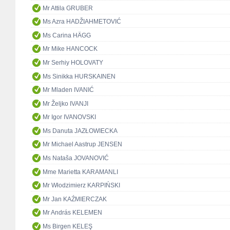
Mr Attila GRUBER
Ms Azra HADŽIAHMETOVIĆ
Ms Carina HÄGG
Mr Mike HANCOCK
Mr Serhiy HOLOVATY
Ms Sinikka HURSKAINEN
Mr Mladen IVANIĆ
Mr Željko IVANJI
Mr Igor IVANOVSKI
Ms Danuta JAZŁOWIECKA
Mr Michael Aastrup JENSEN
Ms Nataša JOVANOVIĆ
Mme Marietta KARAMANLI
Mr Włodzimierz KARPIŃSKI
Mr Jan KAŹMIERCZAK
Mr András KELEMEN
Ms Birgen KELEŞ