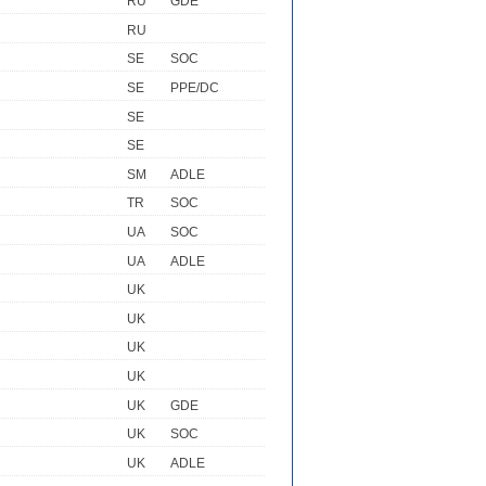
RU
GDE
RU
SE
SOC
SE
PPE/DC
SE
SE
SM
ADLE
TR
SOC
UA
SOC
UA
ADLE
UK
UK
UK
UK
UK
GDE
UK
SOC
UK
ADLE