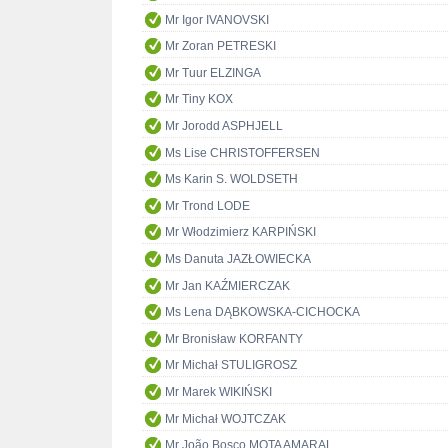
Mr Igor IVANOVSKI
Mr Zoran PETRESKI
Mr Tuur ELZINGA
Mr Tiny KOX
Mr Jorodd ASPHJELL
Ms Lise CHRISTOFFERSEN
Ms Karin S. WOLDSETH
Mr Trond LODE
Mr Włodzimierz KARPIŃSKI
Ms Danuta JAZŁOWIECKA
Mr Jan KAŹMIERCZAK
Ms Lena DĄBKOWSKA-CICHOCKA
Mr Bronisław KORFANTY
Mr Michał STULIGROSZ
Mr Marek WIKIŃSKI
Mr Michał WOJTCZAK
Mr João Bosco MOTA AMARAL