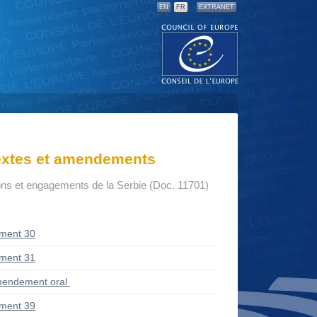
EN
FR
EXTRANET
textes et amendements
ons et engagements de la Serbie (Doc. 11701)
ment 30
ment 31
endement oral
ment 39