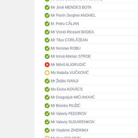
Mr José MENDES BOTA
Mr Florin Serghei ANGHEL
M. Petru CĂLIAN
Mr Viorel-Riceard BADEA
Mr Titus CORLĂŢEAN
Mr Nicolae ROBU
Mr Ionuț-Marian STROE
Mr Miloš ALIGRUDIĆ
Ms Nataša VUČKOVIĆ
Mr Željko IVANJI
Ms Elvira KOVÁCS
Mr Dragoljub MIĆUNOVIĆ
Mr Branko RUŽIĆ
Mr Valeriy FEDOROV
Mr Valeriy SUDARENKOV
Mr Vladimir ZHIDKIKH