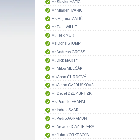
Mr Slavko MATIĆ
Mr Mladen IVANIĆ
Ms Mirjana MALIĆ
Mr Paul WILLE
M. Felix MÜRI
Ms Doris STUMP
Mr Andreas GROSS
M. Dick MARTY
Mr Miloš MELČÁK
Ms Anna ČURDOVÁ
Ms Alena GAJDŮŠKOVÁ
Mr Detlef DZEMBRITZKI
Ms Pernille FRAHM
Mr Indrek SAAR
M. Pedro AGRAMUNT
Mr Arcadio DÍAZ TEJERA
Mr Juha KORKEAOJA