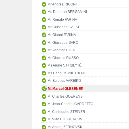
Mr Andrea RIGONI
Ms Deborah BERGAMINI
Mr Renato FARINA
Mr Giuseppe GALATI
Mr Gianni FARINA
Mr Giuseppe SARO
Mr Vannino CHITI
Mr Giacinto RUSSO
Ms Arūnė STIRBLYTĖ
Ms Dangutė MIKUTIENĖ
Mr Egidijus VAREIKIS
M. Marcel GLESENER
M. Charles GOERENS
M. Jean-Charles GARDETTO
M. Christophe STEINER
M. Vlad CUBREACOV
Mr Andrej ZERNOVSKI