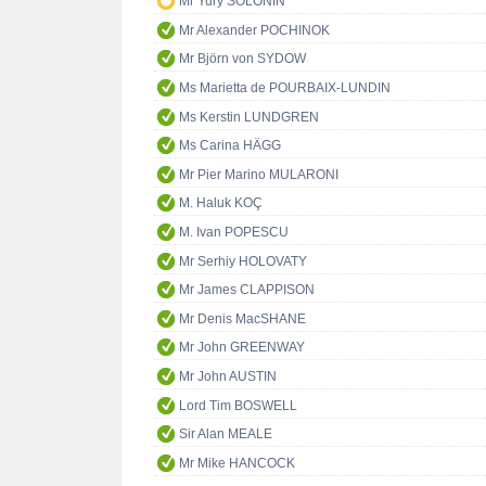
Mr Yury SOLONIN
Mr Alexander POCHINOK
Mr Björn von SYDOW
Ms Marietta de POURBAIX-LUNDIN
Ms Kerstin LUNDGREN
Ms Carina HÄGG
Mr Pier Marino MULARONI
M. Haluk KOÇ
M. Ivan POPESCU
Mr Serhiy HOLOVATY
Mr James CLAPPISON
Mr Denis MacSHANE
Mr John GREENWAY
Mr John AUSTIN
Lord Tim BOSWELL
Sir Alan MEALE
Mr Mike HANCOCK