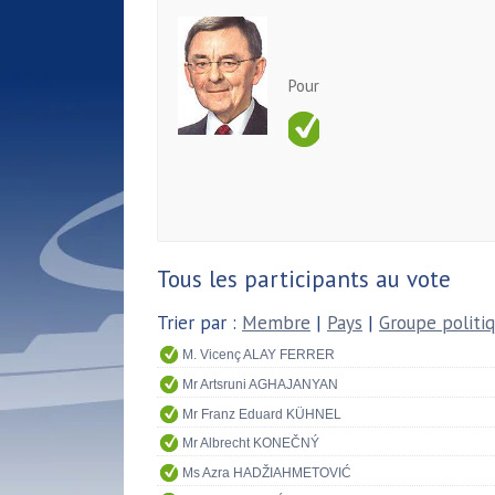
Pour
Tous les participants au vote
Trier par :
Membre
|
Pays
|
Groupe politi
M. Vicenç ALAY FERRER
Mr Artsruni AGHAJANYAN
Mr Franz Eduard KÜHNEL
Mr Albrecht KONEČNÝ
Ms Azra HADŽIAHMETOVIĆ