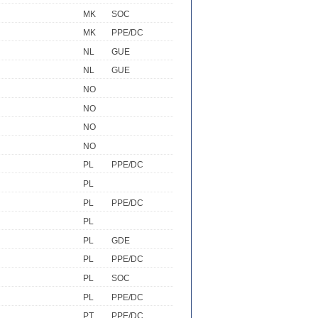
MK
SOC
MK
PPE/DC
NL
GUE
NL
GUE
NO
NO
NO
NO
PL
PPE/DC
PL
PL
PPE/DC
PL
PL
GDE
PL
PPE/DC
PL
SOC
PL
PPE/DC
PT
PPE/DC