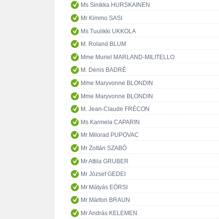
Ms Sinikka HURSKAINEN
Mr Kimmo SASI
Ms Tuulikki UKKOLA
M. Roland BLUM
Mme Muriel MARLAND-MILITELLO
M. Denis BADRÉ
Mme Maryvonne BLONDIN
Mme Maryvonne BLONDIN
M. Jean-Claude FRÉCON
Ms Karmela CAPARIN
Mr Milorad PUPOVAC
Mr Zoltán SZABÓ
Mr Attila GRUBER
Mr József GEDEI
Mr Mátyás EÖRSI
Mr Márton BRAUN
Mr András KELEMEN