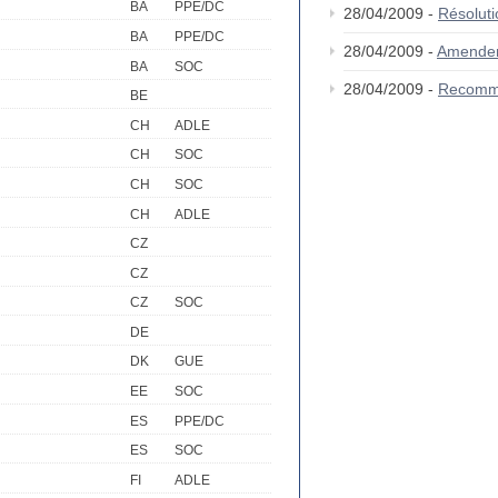
BA
PPE/DC
28/04/2009 -
Résolut
BA
PPE/DC
28/04/2009 -
Amende
BA
SOC
28/04/2009 -
Recomm
BE
CH
ADLE
CH
SOC
CH
SOC
CH
ADLE
CZ
CZ
CZ
SOC
DE
DK
GUE
EE
SOC
ES
PPE/DC
ES
SOC
FI
ADLE