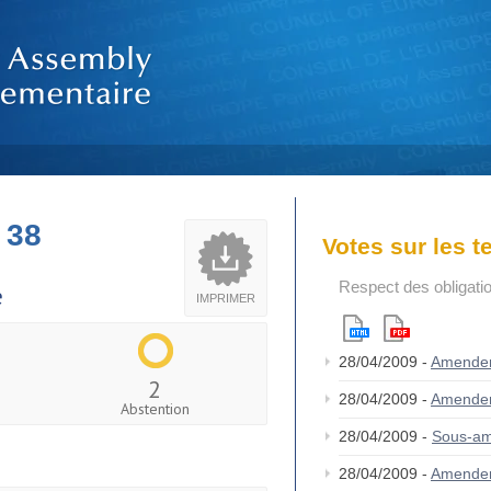
 38
Votes sur les 
Respect des obligati
e
IMPRIMER
28/04/2009 -
Amende
2
28/04/2009 -
Amende
Abstention
28/04/2009 -
Sous-am
28/04/2009 -
Amende