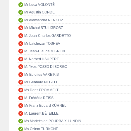
Mr Luca VOLONTÈ
Mr Agustín CONDE
Mr Aleksandar NENKOV
Mr Michał STULIGROSZ
M. Jean-Charles GARDETTO
Mr Latchezar TOSHEV
M. Jean-Claude MIGNON
M. Norbert HAUPERT
M. Yves POZZO DI BORGO
Mr Egidijus VAREIKIS
Mr Gebhard NEGELE
Ms Doris FROMMELT
M. Frédéric REISS
Mr Franz Eduard KÜHNEL
M. Laurent BÉTEILLE
Ms Marietta de POURBAIX-LUNDIN
Ms Özlem TÜRKÖNE