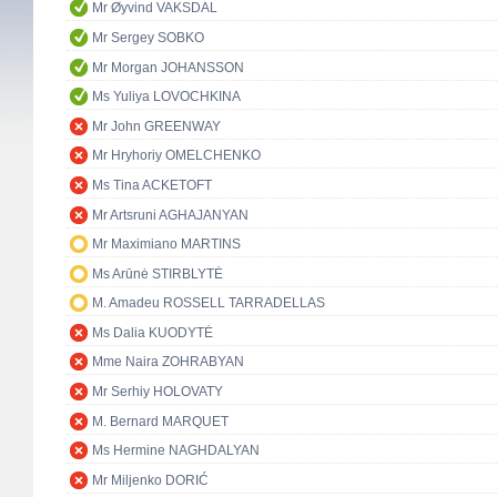
Mr Øyvind VAKSDAL
Mr Sergey SOBKO
Mr Morgan JOHANSSON
Ms Yuliya LOVOCHKINA
Mr John GREENWAY
Mr Hryhoriy OMELCHENKO
Ms Tina ACKETOFT
Mr Artsruni AGHAJANYAN
Mr Maximiano MARTINS
Ms Arūnė STIRBLYTĖ
M. Amadeu ROSSELL TARRADELLAS
Ms Dalia KUODYTĖ
Mme Naira ZOHRABYAN
Mr Serhiy HOLOVATY
M. Bernard MARQUET
Ms Hermine NAGHDALYAN
Mr Miljenko DORIĆ