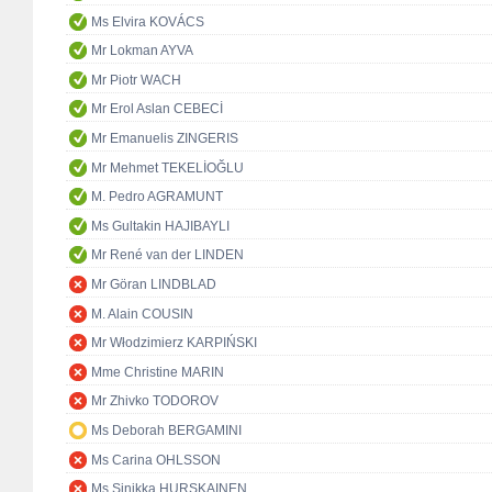
Ms Elvira KOVÁCS
Mr Lokman AYVA
Mr Piotr WACH
Mr Erol Aslan CEBECİ
Mr Emanuelis ZINGERIS
Mr Mehmet TEKELİOĞLU
M. Pedro AGRAMUNT
Ms Gultakin HAJIBAYLI
Mr René van der LINDEN
Mr Göran LINDBLAD
M. Alain COUSIN
Mr Włodzimierz KARPIŃSKI
Mme Christine MARIN
Mr Zhivko TODOROV
Ms Deborah BERGAMINI
Ms Carina OHLSSON
Ms Sinikka HURSKAINEN