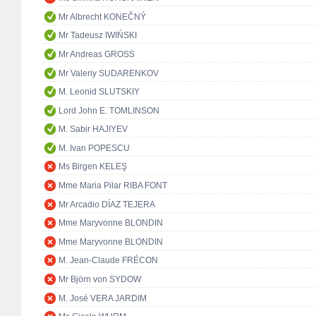
Mr Albrecht KONEČNÝ
Mr Tadeusz IWIŃSKI
Mr Andreas GROSS
Mr Valeriy SUDARENKOV
M. Leonid SLUTSKIY
Lord John E. TOMLINSON
M. Sabir HAJIYEV
M. Ivan POPESCU
Ms Birgen KELEŞ
Mme Maria Pilar RIBA FONT
Mr Arcadio DÍAZ TEJERA
Mme Maryvonne BLONDIN
Mme Maryvonne BLONDIN
M. Jean-Claude FRÉCON
Mr Björn von SYDOW
M. José VERA JARDIM