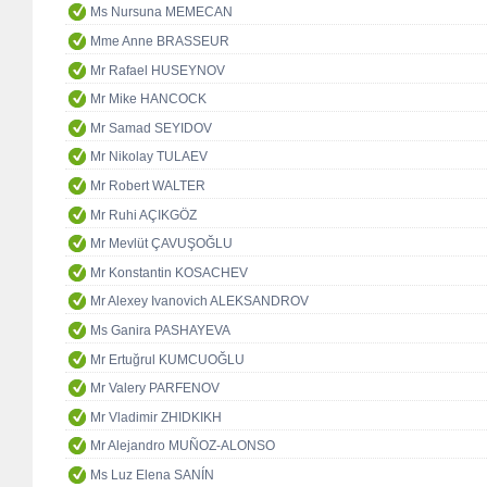
Ms Nursuna MEMECAN
Mme Anne BRASSEUR
Mr Rafael HUSEYNOV
Mr Mike HANCOCK
Mr Samad SEYIDOV
Mr Nikolay TULAEV
Mr Robert WALTER
Mr Ruhi AÇIKGÖZ
Mr Mevlüt ÇAVUŞOĞLU
Mr Konstantin KOSACHEV
Mr Alexey Ivanovich ALEKSANDROV
Ms Ganira PASHAYEVA
Mr Ertuğrul KUMCUOĞLU
Mr Valery PARFENOV
Mr Vladimir ZHIDKIKH
Mr Alejandro MUÑOZ-ALONSO
Ms Luz Elena SANÍN