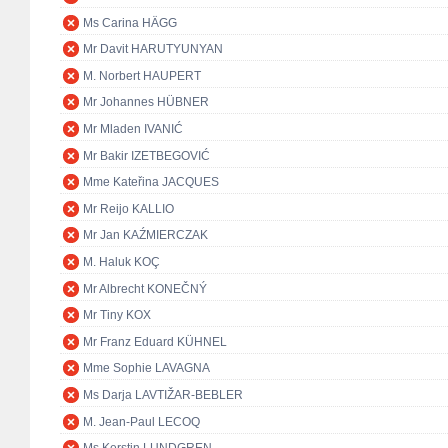
Ms Carina HÄGG
Mr Davit HARUTYUNYAN
M. Norbert HAUPERT
Mr Johannes HÜBNER
Mr Mladen IVANIĆ
Mr Bakir IZETBEGOVIĆ
Mme Kateřina JACQUES
Mr Reijo KALLIO
Mr Jan KAŹMIERCZAK
M. Haluk KOÇ
Mr Albrecht KONEČNÝ
Mr Tiny KOX
Mr Franz Eduard KÜHNEL
Mme Sophie LAVAGNA
Ms Darja LAVTIŽAR-BEBLER
M. Jean-Paul LECOQ