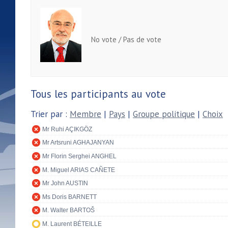
No vote / Pas de vote
Tous les participants au vote
Trier par :
Membre
|
Pays
|
Groupe politique
|
Choix
Mr Ruhi AÇIKGÖZ
Mr Artsruni AGHAJANYAN
Mr Florin Serghei ANGHEL
M. Miguel ARIAS CAÑETE
Mr John AUSTIN
Ms Doris BARNETT
M. Walter BARTOŠ
M. Laurent BÉTEILLE