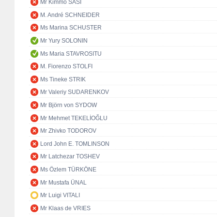
Mr Kimmo SASI
M. André SCHNEIDER
Ms Marina SCHUSTER
Mr Yury SOLONIN
Ms Maria STAVROSITU
M. Fiorenzo STOLFI
Ms Tineke STRIK
Mr Valeriy SUDARENKOV
Mr Björn von SYDOW
Mr Mehmet TEKELİOĞLU
Mr Zhivko TODOROV
Lord John E. TOMLINSON
Mr Latchezar TOSHEV
Ms Özlem TÜRKÖNE
Mr Mustafa ÜNAL
Mr Luigi VITALI
Mr Klaas de VRIES