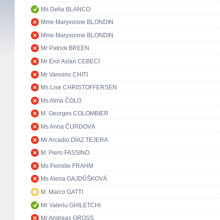
Ms Delia BLANCO
Mme Maryvonne BLONDIN
Mme Maryvonne BLONDIN
Mr Patrick BREEN
Mr Erol Aslan CEBECİ
Mr Vannino CHITI
Ms Lise CHRISTOFFERSEN
Ms Alma ČOLO
M. Georges COLOMBIER
Ms Anna ČURDOVÁ
Mr Arcadio DÍAZ TEJERA
M. Piero FASSINO
Ms Pernille FRAHM
Ms Alena GAJDŮŠKOVÁ
M. Marco GATTI
Mr Valeriu GHILETCHI
Mr Andreas GROSS