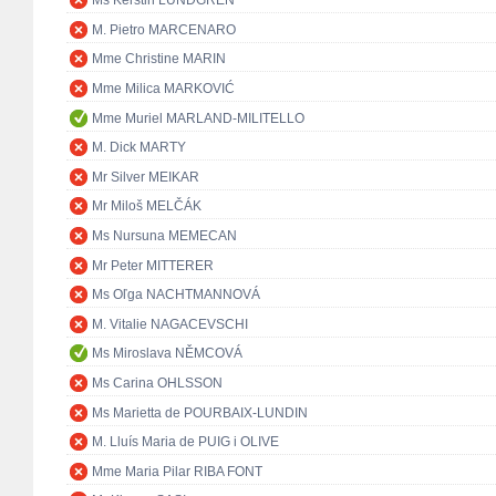
Ms Kerstin LUNDGREN
M. Pietro MARCENARO
Mme Christine MARIN
Mme Milica MARKOVIĆ
Mme Muriel MARLAND-MILITELLO
M. Dick MARTY
Mr Silver MEIKAR
Mr Miloš MELČÁK
Ms Nursuna MEMECAN
Mr Peter MITTERER
Ms Oľga NACHTMANNOVÁ
M. Vitalie NAGACEVSCHI
Ms Miroslava NĚMCOVÁ
Ms Carina OHLSSON
Ms Marietta de POURBAIX-LUNDIN
M. Lluís Maria de PUIG i OLIVE
Mme Maria Pilar RIBA FONT