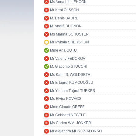
Ms Anna LILLIEHÖÖK
Mr Kent OLSSON
M. Denis BADRÉ
M. André BUGNON
Ms Marina SCHUSTER
Mr Mykola SHERSHUN
Mme Ana GUŢU
Mr Valeriy FEDOROV
M. Giacomo STUCCHI
Ms Karin S. WOLDSETH
Mr Ertuğrul KUMCUOĞLU
Mr Yıldırım Tuğrul TÜRKEŞ
Ms Elvira KOVÁCS
Mme Claude GREFF
Mr Gebhard NEGELE
Ms Corien W.A. JONKER
Mr Alejandro MUÑOZ-ALONSO