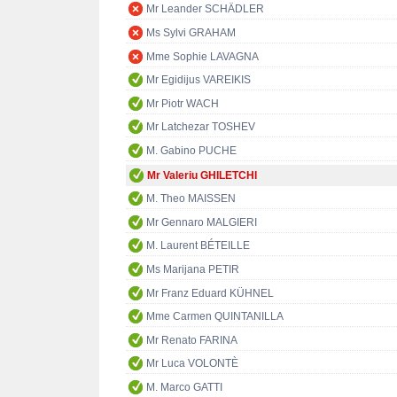
Mr Leander SCHÄDLER
Ms Sylvi GRAHAM
Mme Sophie LAVAGNA
Mr Egidijus VAREIKIS
Mr Piotr WACH
Mr Latchezar TOSHEV
M. Gabino PUCHE
Mr Valeriu GHILETCHI
M. Theo MAISSEN
Mr Gennaro MALGIERI
M. Laurent BÉTEILLE
Ms Marijana PETIR
Mr Franz Eduard KÜHNEL
Mme Carmen QUINTANILLA
Mr Renato FARINA
Mr Luca VOLONTÈ
M. Marco GATTI