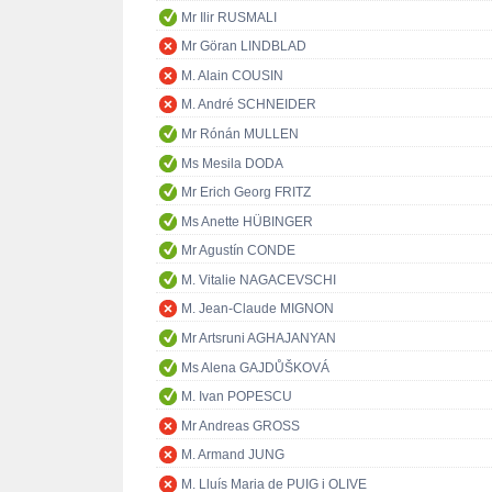
Mr Ilir RUSMALI
Mr Göran LINDBLAD
M. Alain COUSIN
M. André SCHNEIDER
Mr Rónán MULLEN
Ms Mesila DODA
Mr Erich Georg FRITZ
Ms Anette HÜBINGER
Mr Agustín CONDE
M. Vitalie NAGACEVSCHI
M. Jean-Claude MIGNON
Mr Artsruni AGHAJANYAN
Ms Alena GAJDŮŠKOVÁ
M. Ivan POPESCU
Mr Andreas GROSS
M. Armand JUNG
M. Lluís Maria de PUIG i OLIVE