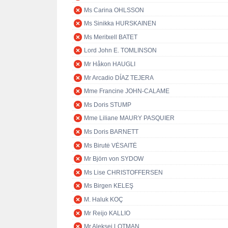
Ms Carina OHLSSON
Ms Sinikka HURSKAINEN
Ms Meritxell BATET
Lord John E. TOMLINSON
Mr Håkon HAUGLI
Mr Arcadio DÍAZ TEJERA
Mme Francine JOHN-CALAME
Ms Doris STUMP
Mme Liliane MAURY PASQUIER
Ms Doris BARNETT
Ms Birutė VĖSAITĖ
Mr Björn von SYDOW
Ms Lise CHRISTOFFERSEN
Ms Birgen KELEŞ
M. Haluk KOÇ
Mr Reijo KALLIO
Mr Aleksei LOTMAN