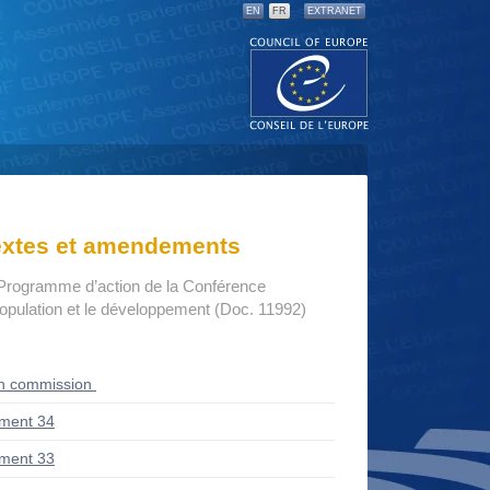
EN
FR
EXTRANET
textes et amendements
Programme d’action de la Conférence
 population et le développement (Doc. 11992)
en commission
ment 34
ment 33