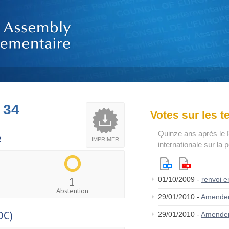
 34
Votes sur les 
Quinze ans après le 
e
IMPRIMER
internationale sur la
1
01/10/2009 -
renvoi 
Abstention
29/01/2010 -
Amende
DC)
29/01/2010 -
Amende