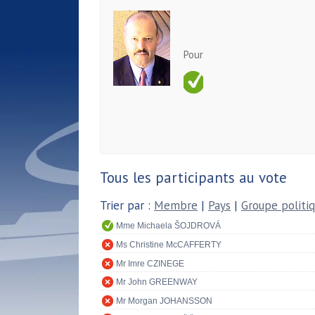
Pour
Tous les participants au vote
Trier par :
Membre
|
Pays
|
Groupe politi
Mme Michaela ŠOJDROVÁ
Ms Christine McCAFFERTY
Mr Imre CZINEGE
Mr John GREENWAY
Mr Morgan JOHANSSON