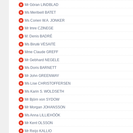
Mr Göran LINDBLAD
Ms Meritxell BATET
Ms Corien W.A. JONKER
Mr Imre CZINEGE
M. Denis BADRÉ
Ms Birutė VĖSAITĖ
Mme Claude GREFF
Mr Gebhard NEGELE
Ms Doris BARNETT
Mr John GREENWAY
Ms Lise CHRISTOFFERSEN
Ms Karin S. WOLDSETH
Mr Björn von SYDOW
Mr Morgan JOHANSSON
Ms Anna LILLIEHÖÖK
Mr Kent OLSSON
Mr Reijo KALLIO