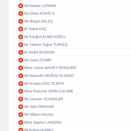
Mr Aleksei LOTMAN
Ms Elvira KOVÁCS
Ms Birgen KELEŞ
M. Haluk KOÇ
Mr Ertuğrul KUMCUOĞLU
Mr Yıldırım Tuğrul TÜRKEŞ
M. André BUGNON
Ms Doris STUMP
Mme Liliane MAURY PASQUIER
Mr Alejandro MUÑOZ-ALONSO
Mr Arcadio DÍAZ TEJERA
Mme Francine JOHN-CALAME
Mr Leander SCHÄDLER
Ms Sylvi GRAHAM
Mr Håkon HAUGLI
Mme Sophie LAVAGNA
Mr Andrej HUNKO