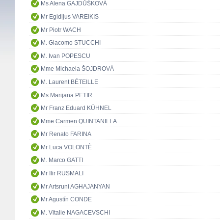
Ms Alena GAJDŮŠKOVÁ
Mr Egidijus VAREIKIS
Mr Piotr WACH
M. Giacomo STUCCHI
M. Ivan POPESCU
Mme Michaela ŠOJDROVÁ
M. Laurent BÉTEILLE
Ms Marijana PETIR
Mr Franz Eduard KÜHNEL
Mme Carmen QUINTANILLA
Mr Renato FARINA
Mr Luca VOLONTÈ
M. Marco GATTI
Mr Ilir RUSMALI
Mr Artsruni AGHAJANYAN
Mr Agustín CONDE
M. Vitalie NAGACEVSCHI