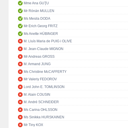
Mme Ana GUŢU
Mr Rónán MULLEN
Ms Mesila DODA
Mr Erich Georg FRITZ
Ms Anette HÜBINGER
M. Lluís Maria de PUIG i OLIVE
M. Jean-Claude MIGNON
Mr Andreas GROSS
M. Armand JUNG
Ms Christine McCAFFERTY
Mr Valeriy FEDOROV
Lord John E. TOMLINSON
M. Alain COUSIN
M. André SCHNEIDER
Ms Carina OHLSSON
Ms Sinikka HURSKAINEN
Mr Tiny KOX