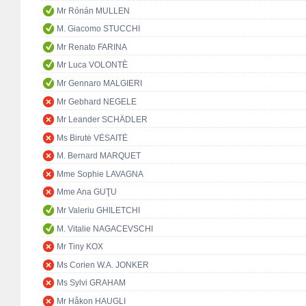
Mr Rónán MULLEN
M. Giacomo STUCCHI
Mr Renato FARINA
Mr Luca VOLONTÈ
Mr Gennaro MALGIERI
Mr Gebhard NEGELE
Mr Leander SCHÄDLER
Ms Birutė VĖSAITĖ
M. Bernard MARQUET
Mme Sophie LAVAGNA
Mme Ana GUŢU
Mr Valeriu GHILETCHI
M. Vitalie NAGACEVSCHI
Mr Tiny KOX
Ms Corien W.A. JONKER
Ms Sylvi GRAHAM
Mr Håkon HAUGLI