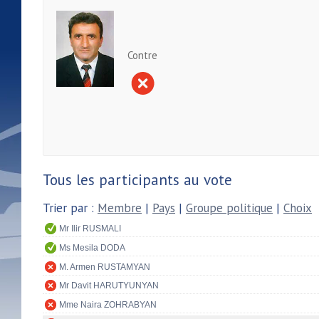
Contre
Tous les participants au vote
Trier par :
Membre
|
Pays
|
Groupe politique
|
Choix
Mr Ilir RUSMALI
Ms Mesila DODA
M. Armen RUSTAMYAN
Mr Davit HARUTYUNYAN
Mme Naira ZOHRABYAN