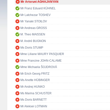
Mr Artsruni AGHAJANYAN
Mr Franz Eduard KÜHNEL
Mr Latchezar TOSHEV
Mr Yanaki STOILOV
Mr Andreas GROSS
M. Theo MAISSEN
M. André BUGNON
Ms Doris STUMP
Mme Liliane MAURY PASQUIER
Mme Francine JOHN-CALAME
Mme Michaela ŠOJDROVÁ
Mr Erich Georg FRITZ
Ms Anette HÜBINGER
Mr Andrej HUNKO
Ms Marina SCHUSTER
Ms Doris BARNETT
Mr Aleksei LOTMAN