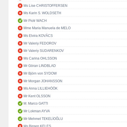
Ms Lise CHRISTOFFERSEN
Ms Karin S. WOLDSETH
Mr Piotr WACH
Mme Maria Manuela de MELO
Ms Elvira KOVÁCS
Mr Valeriy FEDOROV
Mr Valeriy SUDARENKOV
Ms Carina OHLSSON
Mr Göran LINDBLAD
Mr Björn von SYDOW
Mr Morgan JOHANSSON
Ms Anna LILLIEHÖÖK
Mr Kent OLSSON
M. Marco GATTI
Mr Lokman AYVA
Mr Mehmet TEKELİOĞLU
Ms Birgen KELEŞ