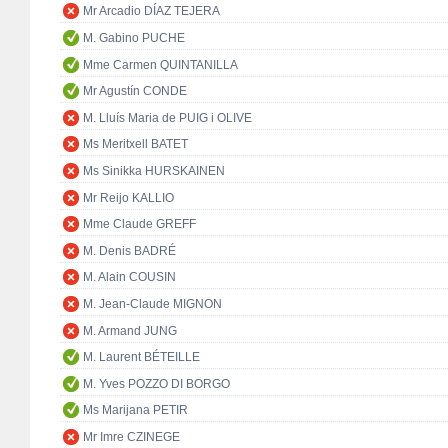
Mr Arcadio DÍAZ TEJERA
M. Gabino PUCHE
Mme Carmen QUINTANILLA
Mr Agustín CONDE
M. Lluís Maria de PUIG i OLIVE
Ms Meritxell BATET
Ms Sinikka HURSKAINEN
Mr Reijo KALLIO
Mme Claude GREFF
M. Denis BADRÉ
M. Alain COUSIN
M. Jean-Claude MIGNON
M. Armand JUNG
M. Laurent BÉTEILLE
M. Yves POZZO DI BORGO
Ms Marijana PETIR
Mr Imre CZINEGE