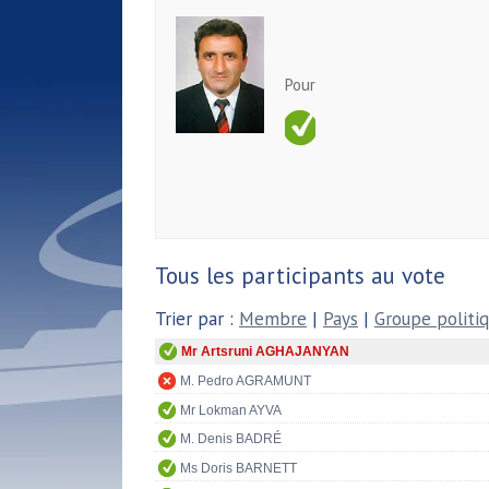
Pour
Tous les participants au vote
Trier par :
Membre
|
Pays
|
Groupe politi
Mr Artsruni AGHAJANYAN
M. Pedro AGRAMUNT
Mr Lokman AYVA
M. Denis BADRÉ
Ms Doris BARNETT