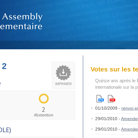
 2
Votes sur les 
Quinze ans après le 
e
IMPRIMER
internationale sur la
2
01/10/2009 -
renvoi 
Abstention
29/01/2010 -
Amende
DLE)
29/01/2010 -
Amende