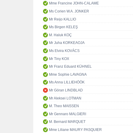
Mme Francine JOHN-CALAME
Ms Corien W.A. JONKER
Mr Reijo KALLIO
Ms Birgen KELEŞ
M. Haluk KOÇ
Mr Juha KORKEAOJA
Ms Elvira KOVÁCS
Mr Tiny KOX
Mr Franz Eduard KÜHNEL
Mme Sophie LAVAGNA
Ms Anna LILLIEHÖÖK
Mr Göran LINDBLAD
Mr Aleksei LOTMAN
M. Theo MAISSEN
Mr Gennaro MALGIERI
M. Bernard MARQUET
Mme Liliane MAURY PASQUIER