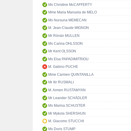
Ms Christine McCAFFERTY
Mme Maria Manuela de MELO
Ms Nursuna MEMECAN
M. Jean-Claude MIGNON
Mr Rónán MULLEN
Ms Carina OHLSSON
Mr Kent OLSSON
Ms Elsa PAPADIMITRIOU
M. Gabino PUCHE
Mme Carmen QUINTANILLA
Mr Ilir RUSMALI
M. Armen RUSTAMYAN
Mr Leander SCHÄDLER
Ms Marina SCHUSTER
Mr Mykola SHERSHUN
M. Giacomo STUCCHI
Ms Doris STUMP