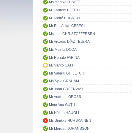
Ms Meritxell BATET
M. Laurent BÉTEILLE
M. André BUGNON
Mr Erol Aslan CEBECİ
Ms Lise CHRISTOFFERSEN
Mr Arcadio DÍAZ TEJERA
Ms Mesila DODA
Mr Renato FARINA
M. Marco GATTI
Mr Valeriu GHILETCHI
Ms Sylvi GRAHAM
Mr John GREENWAY
Mr Andreas GROSS
Mme Ana GUŢU
Mr Håkon HAUGLI
Ms Sinikka HURSKAINEN
Mr Morgan JOHANSSON