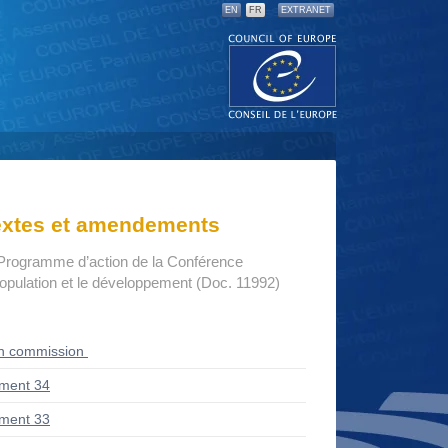
EN
FR
EXTRANET
textes et amendements
Programme d’action de la Conférence
 population et le développement (Doc. 11992)
en commission
ment 34
ment 33