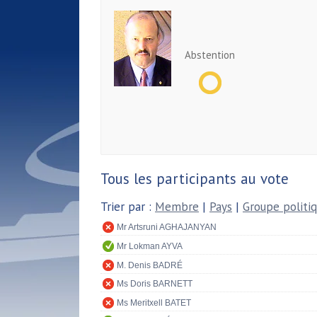
Abstention
Tous les participants au vote
Trier par :
Membre
|
Pays
|
Groupe politi
Mr Artsruni AGHAJANYAN
Mr Lokman AYVA
M. Denis BADRÉ
Ms Doris BARNETT
Ms Meritxell BATET