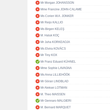
Mr Morgan JOHANSSON
Mme Francine JOHN-CALAME
Ms Corien W.A. JONKER
Mr Reijo KALLIO
Ms Birgen KELEŞ
M. Haluk KOÇ
Mr Juha KORKEAOJA
Ms Elvira KOVÁCS
Mr Tiny KOX
Mr Franz Eduard KÜHNEL
Mme Sophie LAVAGNA
Ms Anna LILLIEHÖÖK
Mr Göran LINDBLAD
Mr Aleksei LOTMAN
M. Theo MAISSEN
Mr Gennaro MALGIERI
M. Bernard MARQUET