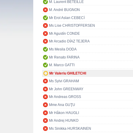
M. Laurent BÉTEILLE
M. André BUGNON
Mr Erol Aslan CEBECİ
Ms Lise CHRISTOFFERSEN
Mr Agustín CONDE
Mr Arcadio DÍAZ TEJERA
Ms Mesila DODA
Mr Renato FARINA
M. Marco GATTI
Mr Valeriu GHILETCHI
Ms Sylvi GRAHAM
Mr John GREENWAY
Mr Andreas GROSS
Mme Ana GUŢU
Mr Håkon HAUGLI
Mr Andrej HUNKO
Ms Sinikka HURSKAINEN