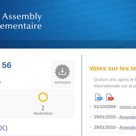
 56
Votes sur les 
Quinze ans après le 
e
IMPRIMER
internationale sur la
2
01/10/2009 -
renvoi 
Abstention
29/01/2010 -
Amende
DC)
29/01/2010 -
Amende