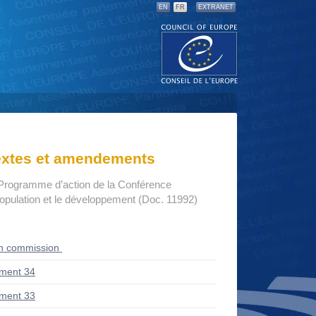
EN
FR
EXTRANET
textes et amendements
Programme d’action de la Conférence
 population et le développement (Doc. 11992)
en commission
ment 34
ment 33