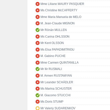
Mme Liliane MAURY PASQUIER
Ms Christine McCAFFERTY
Mme Maria Manuela de MELO
M. Jean-Claude MIGNON
Mr Rónán MULLEN
Ms Carina OHLSSON
Mr Kent OLSSON
Ms Elsa PAPADIMITRIOU
M. Gabino PUCHE
Mme Carmen QUINTANILLA
Mr Ilir RUSMALI
M. Armen RUSTAMYAN
Mr Leander SCHÄDLER
Ms Marina SCHUSTER
M. Giacomo STUCCHI
Ms Doris STUMP
Mr Valeriy SUDARENKOV