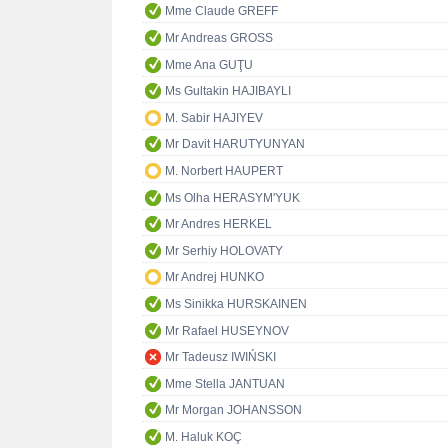
Mme Claude GREFF
Mr Andreas GROSS
Mme Ana GUŢU
Ms Gultakin HAJIBAYLI
M. Sabir HAJIYEV
Mr Davit HARUTYUNYAN
M. Norbert HAUPERT
Ms Olha HERASYM'YUK
Mr Andres HERKEL
Mr Serhiy HOLOVATY
Mr Andrej HUNKO
Ms Sinikka HURSKAINEN
Mr Rafael HUSEYNOV
Mr Tadeusz IWIŃSKI
Mme Stella JANTUAN
Mr Morgan JOHANSSON
M. Haluk KOÇ