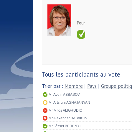
Pour
Tous les participants au vote
Trier par :
Membre
|
Pays
|
Groupe politi
Mr Aydin ABBASOV
Mr Artsruni AGHAJANYAN
Mr Miloš ALIGRUDIĆ
Mr Alexander BABAKOV
Mr József BERÉNYI