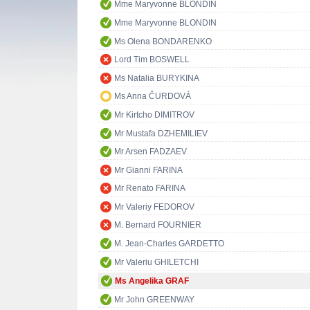
Mme Maryvonne BLONDIN
Mme Maryvonne BLONDIN
Ms Olena BONDARENKO
Lord Tim BOSWELL
Ms Natalia BURYKINA
Ms Anna ČURDOVÁ
Mr Kirtcho DIMITROV
Mr Mustafa DZHEMILIEV
Mr Arsen FADZAEV
Mr Gianni FARINA
Mr Renato FARINA
Mr Valeriy FEDOROV
M. Bernard FOURNIER
M. Jean-Charles GARDETTO
Mr Valeriu GHILETCHI
Ms Angelika GRAF
Mr John GREENWAY