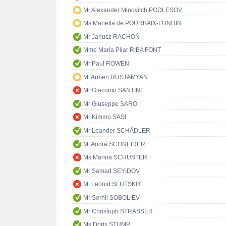
Mr Alexander Minovitch PODLESOV
Ms Marietta de POURBAIX-LUNDIN
Mr Janusz RACHOŃ
Mme Maria Pilar RIBA FONT
Mr Paul ROWEN
M. Armen RUSTAMYAN
Mr Giacomo SANTINI
Mr Giuseppe SARO
Mr Kimmo SASI
Mr Leander SCHÄDLER
M. André SCHNEIDER
Ms Marina SCHUSTER
Mr Samad SEYIDOV
M. Leonid SLUTSKIY
Mr Serhii SOBOLIEV
Mr Christoph STRÄSSER
Ms Doris STUMP