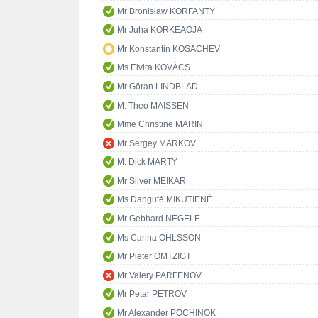
Mr Bronisław KORFANTY
Mr Juha KORKEAOJA
Mr Konstantin KOSACHEV
Ms Elvira KOVÁCS
Mr Göran LINDBLAD
M. Theo MAISSEN
Mme Christine MARIN
Mr Sergey MARKOV
M. Dick MARTY
Mr Silver MEIKAR
Ms Dangutė MIKUTIENĖ
Mr Gebhard NEGELE
Ms Carina OHLSSON
Mr Pieter OMTZIGT
Mr Valery PARFENOV
Mr Petar PETROV
Mr Alexander POCHINOK