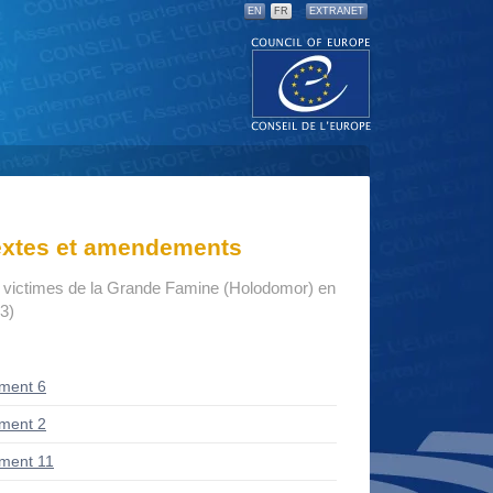
EN
FR
EXTRANET
textes et amendements
ictimes de la Grande Famine (Holodomor) en
3)
ment 6
ment 2
ment 11