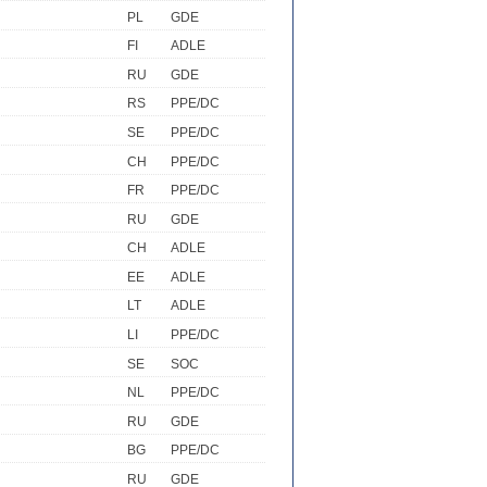
PL
GDE
FI
ADLE
RU
GDE
RS
PPE/DC
SE
PPE/DC
CH
PPE/DC
FR
PPE/DC
RU
GDE
CH
ADLE
EE
ADLE
LT
ADLE
LI
PPE/DC
SE
SOC
NL
PPE/DC
RU
GDE
BG
PPE/DC
RU
GDE