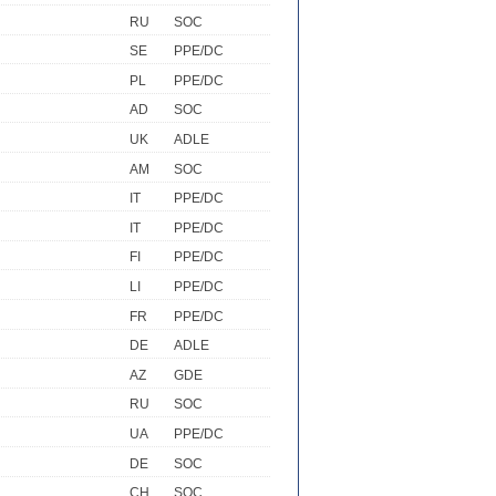
RU
SOC
SE
PPE/DC
PL
PPE/DC
AD
SOC
UK
ADLE
AM
SOC
IT
PPE/DC
IT
PPE/DC
FI
PPE/DC
LI
PPE/DC
FR
PPE/DC
DE
ADLE
AZ
GDE
RU
SOC
UA
PPE/DC
DE
SOC
CH
SOC