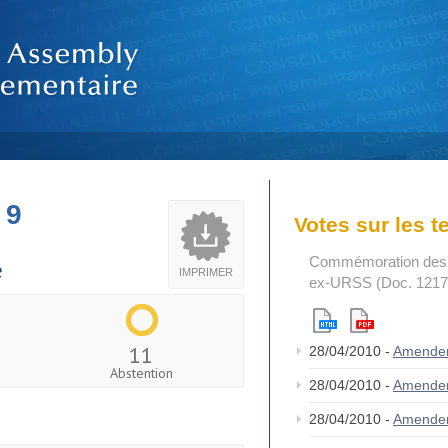
 9
Votes sur les 
Commémoration des v
e
IMPRIMER
ex-URSS (Doc. 1217
11
28/04/2010 -
Amende
Abstention
28/04/2010 -
Amende
28/04/2010 -
Amende