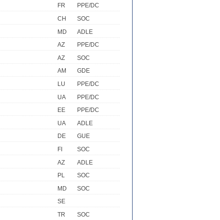
FR
PPE/DC
CH
SOC
MD
ADLE
AZ
PPE/DC
AZ
SOC
AM
GDE
LU
PPE/DC
UA
PPE/DC
EE
PPE/DC
UA
ADLE
DE
GUE
FI
SOC
AZ
ADLE
PL
SOC
MD
SOC
SE
TR
SOC