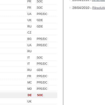
FR
SOC
28/04/2010 -
Résolut
FR
SOC
UA
PPE/DC
UK
GDE
RU
GDE
CZ
BG
PPE/DC
UA
PPE/DC
RU
IT
SOC
IT
PPE/DC
RU
GDE
FR
PPE/DC
MC
PPE/DC
MD
PPE/DC
DE
SOC
UK