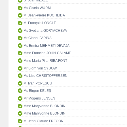
Sir Alan MEALE
Ms Gisela WURM
M. Jean-Pierre KUCHEIDA
M. François LONCLE
Ms Svetlana GORYACHEVA
Mr Gianni FARINA
Ms Ermira MEHMETI DEVAJA
Mme Francine JOHN-CALAME
Mme Maria Pilar RIBA FONT
Mr Björn von SYDOW
Ms Lise CHRISTOFFERSEN
M. Ivan POPESCU
Ms Birgen KELEŞ
Mr Mogens JENSEN
Mme Maryvonne BLONDIN
Mme Maryvonne BLONDIN
M. Jean-Claude FRÉCON