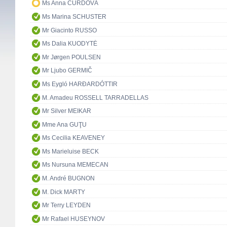
Ms Anna ČURDOVÁ
Ms Marina SCHUSTER
Mr Giacinto RUSSO
Ms Dalia KUODYTĖ
Mr Jørgen POULSEN
Mr Ljubo GERMIČ
Ms Eygló HARÐARDÓTTIR
M. Amadeu ROSSELL TARRADELLAS
Mr Silver MEIKAR
Mme Ana GUŢU
Ms Cecilia KEAVENEY
Ms Marieluise BECK
Ms Nursuna MEMECAN
M. André BUGNON
M. Dick MARTY
Mr Terry LEYDEN
Mr Rafael HUSEYNOV