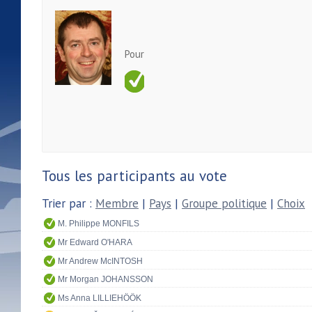
Pour
Tous les participants au vote
Trier par :
Membre
|
Pays
|
Groupe politique
|
Choix
M. Philippe MONFILS
Mr Edward O'HARA
Mr Andrew McINTOSH
Mr Morgan JOHANSSON
Ms Anna LILLIEHÖÖK