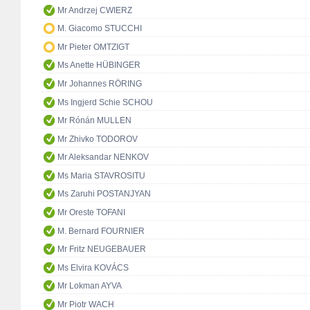
Mr Andrzej CWIERZ
M. Giacomo STUCCHI
Mr Pieter OMTZIGT
Ms Anette HÜBINGER
Mr Johannes RÖRING
Ms Ingjerd Schie SCHOU
Mr Rónán MULLEN
Mr Zhivko TODOROV
Mr Aleksandar NENKOV
Ms Maria STAVROSITU
Ms Zaruhi POSTANJYAN
Mr Oreste TOFANI
M. Bernard FOURNIER
Mr Fritz NEUGEBAUER
Ms Elvira KOVÁCS
Mr Lokman AYVA
Mr Piotr WACH