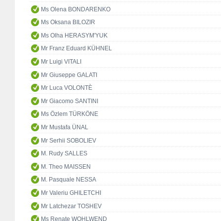
Ms Olena BONDARENKO
Ms Oksana BILOZIR
Ms Olha HERASYM'YUK
Mr Franz Eduard KÜHNEL
Mr Luigi VITALI
Mr Giuseppe GALATI
Mr Luca VOLONTÈ
Mr Giacomo SANTINI
Ms Özlem TÜRKÖNE
Mr Mustafa ÜNAL
Mr Serhii SOBOLIEV
M. Rudy SALLES
M. Theo MAISSEN
M. Pasquale NESSA
Mr Valeriu GHILETCHI
Mr Latchezar TOSHEV
Ms Renate WOHLWEND