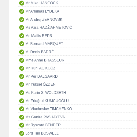
Mr Mike HANCOCK
Mr Arminas LYDEKA
Mr Andrej ZERNOVSKI
Ms Azra HADŽIAHMETOVIĆ
Ms Mailis REPS
M. Bernard MARQUET
M. Denis BADRÉ
Mme Anne BRASSEUR
Mr Ruhi AÇIKGÖZ
Mr Per DALGAARD
Mr Yüksel ÖZDEN
Ms Karin S. WOLDSETH
Mr Ertuğrul KUMCUOĞLU
Mr Viacheslav TIMCHENKO
Ms Ganira PASHAYEVA
Mr Ryszard BENDER
Lord Tim BOSWELL