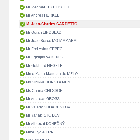
Mr Mehmet TEKELİOĞLU
Mr Andres HERKEL
M. Jean-Charles GARDETTO
Mr Göran LINDBLAD
Mr João Bosco MOTA AMARAL
Mr Erol Aslan CEBECİ
Mr Egidijus VAREIKIS
Mr Gebhard NEGELE
Mme Maria Manuela de MELO
Ms Sinikka HURSKAINEN
Ms Carina OHLSSON
Mr Andreas GROSS
Mr Valeriy SUDARENKOV
Mr Yanaki STOILOV
Mr Albrecht KONEČNÝ
Mme Lydie ERR