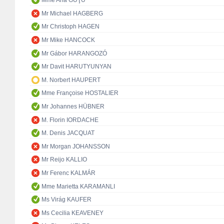
Mme Ana GUŢU
Mr Michael HAGBERG
Mr Christoph HAGEN
Mr Mike HANCOCK
Mr Gábor HARANGOZÓ
Mr Davit HARUTYUNYAN
M. Norbert HAUPERT
Mme Françoise HOSTALIER
Mr Johannes HÜBNER
M. Florin IORDACHE
M. Denis JACQUAT
Mr Morgan JOHANSSON
Mr Reijo KALLIO
Mr Ferenc KALMÁR
Mme Marietta KARAMANLI
Ms Virág KAUFER
Ms Cecilia KEAVENEY