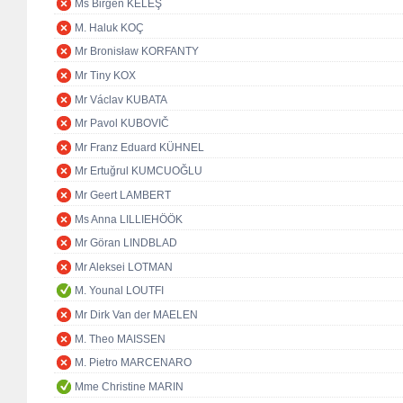
Ms Birgen KELEŞ
M. Haluk KOÇ
Mr Bronisław KORFANTY
Mr Tiny KOX
Mr Václav KUBATA
Mr Pavol KUBOVIČ
Mr Franz Eduard KÜHNEL
Mr Ertuğrul KUMCUOĞLU
Mr Geert LAMBERT
Ms Anna LILLIEHÖÖK
Mr Göran LINDBLAD
Mr Aleksei LOTMAN
M. Younal LOUTFI
Mr Dirk Van der MAELEN
M. Theo MAISSEN
M. Pietro MARCENARO
Mme Christine MARIN