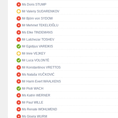
Ms Doris STUMP
Mr Valeriy SUDARENKOV
Mr Björn von SYDOW
Mr Mehmet TEKELİOĞLU
Ms Elke TINDEMANS
Mr Latchezar TOSHEV
Mr Egidijus VAREIKIS
Mr Imre VEJKEY
Mr Luca VOLONTÈ
Mr Konstantinos VRETTOS
Ms Nataša VUČKOVIĆ
Mr Harm Evert WAALKENS
Mr Piotr WACH
Ms Katrin WERNER
Mr Paul WILLE
Ms Renate WOHLWEND
Ms Gisela WURM