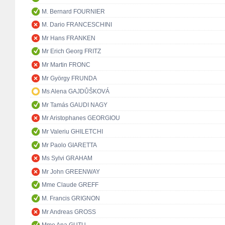
M. Bernard FOURNIER
M. Dario FRANCESCHINI
Mr Hans FRANKEN
Mr Erich Georg FRITZ
Mr Martin FRONC
Mr György FRUNDA
Ms Alena GAJDŮŠKOVÁ
Mr Tamás GAUDI NAGY
Mr Aristophanes GEORGIOU
Mr Valeriu GHILETCHI
Mr Paolo GIARETTA
Ms Sylvi GRAHAM
Mr John GREENWAY
Mme Claude GREFF
M. Francis GRIGNON
Mr Andreas GROSS