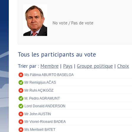
No vote / Pas de vote
Tous les participants au vote
Trier par :
Membre
|
Pays
|
Groupe politique
|
Choix
Ms Fátima ABURTO BASELGA
Mr Remigijus AČAS
Mr Ruhi AÇIKGÖZ
M. Pedro AGRAMUNT
Lord Donald ANDERSON
Mr John AUSTIN
Mr Viorel-Riceard BADEA
Ms Meritxell BATET