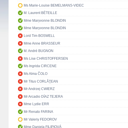
Ms Marie-Louise BEMELMANS-VIDEC
M. Laurent BÉTEILLE
Mme Maryvonne BLONDIN
Mme Maryvonne BLONDIN
Lord Tim BOSWELL
Mme Anne BRASSEUR
M. André BUGNON
Ms Lise CHRISTOFFERSEN
Ms Ingrida CIRCENE
Ms Alma ČOLO
Mr Titus CORLĂŢEAN
Mr Andrzej CWIERZ
Mr Arcadio DÍAZ TEJERA
Mme Lydie ERR
Mr Renato FARINA
Mr Valeriy FEDOROV
Mme Daniela FILIPIOVÁ