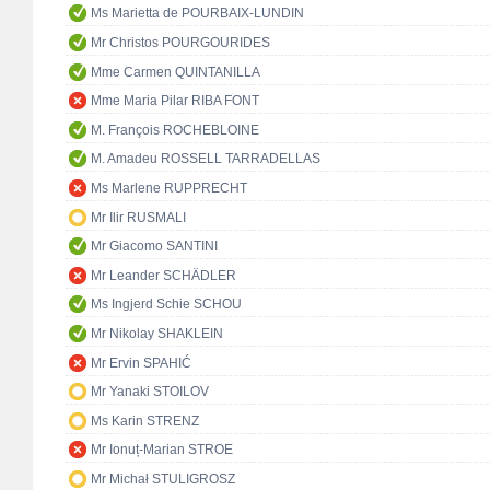
Ms Marietta de POURBAIX-LUNDIN
Mr Christos POURGOURIDES
Mme Carmen QUINTANILLA
Mme Maria Pilar RIBA FONT
M. François ROCHEBLOINE
M. Amadeu ROSSELL TARRADELLAS
Ms Marlene RUPPRECHT
Mr Ilir RUSMALI
Mr Giacomo SANTINI
Mr Leander SCHÄDLER
Ms Ingjerd Schie SCHOU
Mr Nikolay SHAKLEIN
Mr Ervin SPAHIĆ
Mr Yanaki STOILOV
Ms Karin STRENZ
Mr Ionuț-Marian STROE
Mr Michał STULIGROSZ