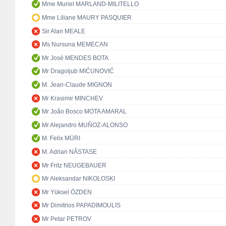
Mme Muriel MARLAND-MILITELLO
Mme Liliane MAURY PASQUIER
Sir Alan MEALE
Ms Nursuna MEMECAN
Mr José MENDES BOTA
Mr Dragoljub MIĆUNOVIĆ
M. Jean-Claude MIGNON
Mr Krasimir MINCHEV
Mr João Bosco MOTA AMARAL
Mr Alejandro MUÑOZ-ALONSO
M. Felix MÜRI
M. Adrian NĂSTASE
Mr Fritz NEUGEBAUER
Mr Aleksandar NIKOLOSKI
Mr Yüksel ÖZDEN
Mr Dimitrios PAPADIMOULIS
Mr Petar PETROV