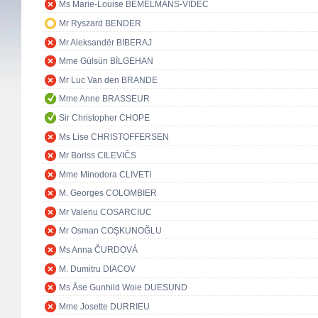
Ms Marie-Louise BEMELMANS-VIDEC
Mr Ryszard BENDER
Mr Aleksandër BIBERAJ
Mme Gülsün BİLGEHAN
Mr Luc Van den BRANDE
Mme Anne BRASSEUR
Sir Christopher CHOPE
Ms Lise CHRISTOFFERSEN
Mr Boriss CILEVIČS
Mme Minodora CLIVETI
M. Georges COLOMBIER
Mr Valeriu COSARCIUC
Mr Osman COŞKUNOĞLU
Ms Anna ČURDOVÁ
M. Dumitru DIACOV
Ms Åse Gunhild Woie DUESUND
Mme Josette DURRIEU