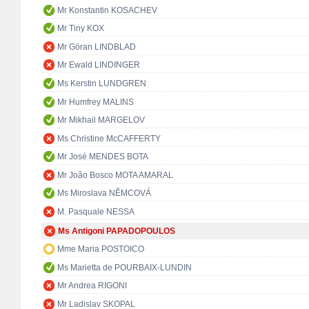
Mr Konstantin KOSACHEV
Mr Tiny KOX
Mr Göran LINDBLAD
Mr Ewald LINDINGER
Ms Kerstin LUNDGREN
Mr Humfrey MALINS
Mr Mikhail MARGELOV
Ms Christine McCAFFERTY
Mr José MENDES BOTA
Mr João Bosco MOTA AMARAL
Ms Miroslava NĚMCOVÁ
M. Pasquale NESSA
Ms Antigoni PAPADOPOULOS
Mme Maria POSTOICO
Ms Marietta de POURBAIX-LUNDIN
Mr Andrea RIGONI
Mr Ladislav SKOPAL