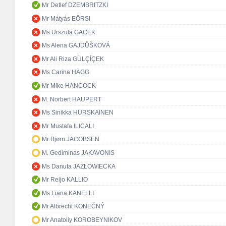
Mr Detlef DZEMBRITZKI
Mr Mátyás EÖRSI
Ms Urszula GACEK
Ms Alena GAJDŮŠKOVÁ
Mr Ali Riza GÜLÇİÇEK
Ms Carina HÄGG
Mr Mike HANCOCK
M. Norbert HAUPERT
Ms Sinikka HURSKAINEN
Mr Mustafa ILICALI
Mr Bjørn JACOBSEN
M. Gediminas JAKAVONIS
Ms Danuta JAZŁOWIECKA
Mr Reijo KALLIO
Ms Liana KANELLI
Mr Albrecht KONEČNÝ
Mr Anatoliy KOROBEYNIKOV