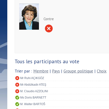
Contre
Tous les participants au vote
Trier par :
Membre
|
Pays
|
Groupe politique
|
Choix
Mr Ruhi AÇIKGÖZ
Mr Abdülkadir ATEŞ
M. Claudio AZZOLINI
Ms Doris BARNETT
M. Walter BARTOŠ