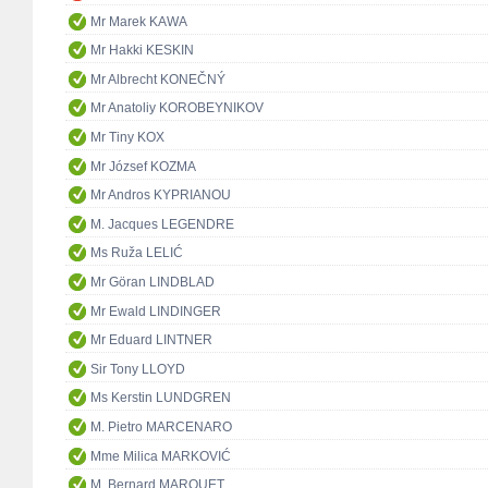
Mr Marek KAWA
Mr Hakki KESKIN
Mr Albrecht KONEČNÝ
Mr Anatoliy KOROBEYNIKOV
Mr Tiny KOX
Mr József KOZMA
Mr Andros KYPRIANOU
M. Jacques LEGENDRE
Ms Ruža LELIĆ
Mr Göran LINDBLAD
Mr Ewald LINDINGER
Mr Eduard LINTNER
Sir Tony LLOYD
Ms Kerstin LUNDGREN
M. Pietro MARCENARO
Mme Milica MARKOVIĆ
M. Bernard MARQUET