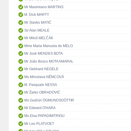
Mr Maximiano MARTINS
M. Dick MARTY
Mr Slavko MATIĆ
Sir Alan MEALE
Mr Miloš MELČÁK
Mme Maria Manuela de MELO
Mr José MENDES BOTA
Mr João Bosco MOTA AMARAL
Mr Gebhard NEGELE
Ms Miroslava NĚMCOVÁ
M. Pasquale NESSA
Mr Žarko OBRADOVIĆ
Ms Gudrún ÖGMUNDSDÓTTIR
Mr Edward O'HARA
Ms Elsa PAPADIMITRIOU
Mr Leo PLATVOET