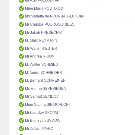
Mr Azis POLLOZHANI
Mme Maria POSTOICO
Ms Marietta de POURBAIX-LUNDIN
Mr Christos POURGOURIDES
Mr Jakob PRESEČNIK
M. Marc REYMANN
Mr Walter RIESTER
Mr Andrea RIGONI
M. Walter SCHMIED
M. André SCHNEIDER
M. Bernard SCHREINER
Ms Hanne SEVERINSEN
Mr Samad SEYIDOV
Mme Sabina SINISCALCHI
Mr Ladislav SKOPAL
Mr Björn von SYDOW
Mr Zoltán SZABÓ