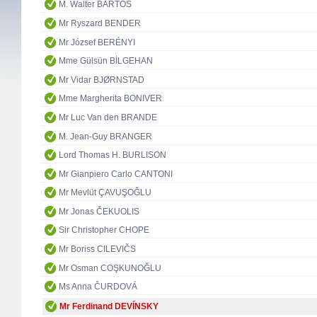
M. Walter BARTOŠ
Mr Ryszard BENDER
Mr József BERÉNYI
Mme Gülsün BİLGEHAN
Mr Vidar BJØRNSTAD
Mme Margherita BONIVER
Mr Luc Van den BRANDE
M. Jean-Guy BRANGER
Lord Thomas H. BURLISON
Mr Gianpiero Carlo CANTONI
Mr Mevlüt ÇAVUŞOĞLU
Mr Jonas ČEKUOLIS
Sir Christopher CHOPE
Mr Boriss CILEVIČS
Mr Osman COŞKUNOĞLU
Ms Anna ČURDOVÁ
Mr Ferdinand DEVÍNSKY