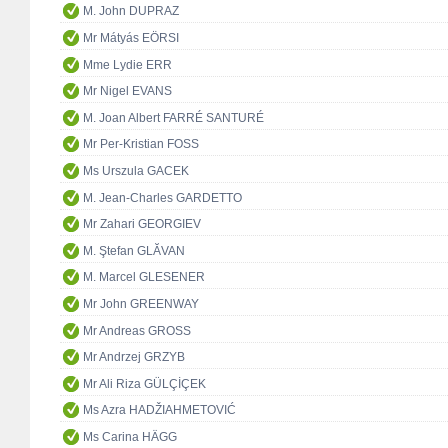
M. John DUPRAZ
Mr Mátyás EÖRSI
Mme Lydie ERR
Mr Nigel EVANS
M. Joan Albert FARRÉ SANTURÉ
Mr Per-Kristian FOSS
Ms Urszula GACEK
M. Jean-Charles GARDETTO
Mr Zahari GEORGIEV
M. Ştefan GLĂVAN
M. Marcel GLESENER
Mr John GREENWAY
Mr Andreas GROSS
Mr Andrzej GRZYB
Mr Ali Riza GÜLÇİÇEK
Ms Azra HADŽIAHMETOVIĆ
Ms Carina HÄGG