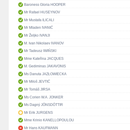
Baroness Gloria HOOPER
Mr Rafael HUSEYNOV
Mr Mustafa ILICALI
Mr Mladen IVANIĆ
Mr Željko IVANJI
M. Ivan Nikolaev IVANOV
Mr Tadeusz IWIŃSKI
Mme Kateřina JACQUES
M. Gediminas JAKAVONIS
Ms Danuta JAZŁOWIECKA
Mr Miloš JEVTIĆ
Mr Tomáš JIRSA
Ms Corien W.A. JONKER
Ms Dagný JÓNSDÓTTIR
Mr Erik JURGENS
Mme Krinio KANELLOPOULOU
Mr Hans KAUFMANN