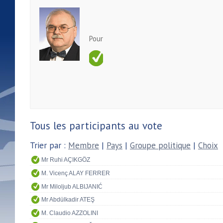
Pour
Tous les participants au vote
Trier par :
Membre
|
Pays
|
Groupe politique
|
Choix
Mr Ruhi AÇIKGÖZ
M. Vicenç ALAY FERRER
Mr Miloljub ALBIJANIĆ
Mr Abdülkadir ATEŞ
M. Claudio AZZOLINI