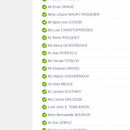
Mr Ervin SPAHIĆ
Mme Liliane MAURY PASQUIER
Mr Björn von SYDOW
Ms Lise CHRISTOFFERSEN
M. René ROUQUET
Ms Alena GAJDŮŠKOVÁ
M. Ivan POPESCU
Mr Yanaki STOILOV
Mr Andreas GROSS
Mr Valeriy SUDARENKOV
Sir Alan MEALE
M. Leonid SLUTSKIY
Ms Carina OHLSSON
Lord John E. TOMLINSON
Mme Bernadette BOURZAI
M. Eric VORUZ