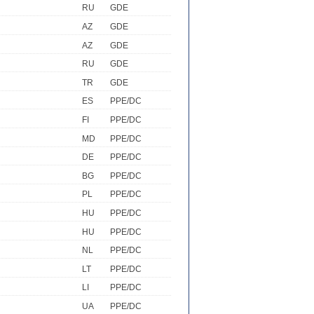
RU
GDE
AZ
GDE
AZ
GDE
RU
GDE
TR
GDE
ES
PPE/DC
FI
PPE/DC
MD
PPE/DC
DE
PPE/DC
BG
PPE/DC
PL
PPE/DC
HU
PPE/DC
HU
PPE/DC
NL
PPE/DC
LT
PPE/DC
LI
PPE/DC
UA
PPE/DC