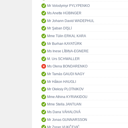
Mr Volodymyr PYLYPENKO
Ms Anette HÜBINGER
Mr Johann David WADEPHUL
Mr Şaban DİŞLİ
Mme Tülin ERKAL KARA
Mr Burhan KAYATÜRK
Ms Inese LĪBIŅA-EGNERE
M. Urs SCHWALLER
Ms Olena BONDARENKO
Mr Tamás GAUDI NAGY
Mr Håkon HAUGLI
Mr Oleksiy PLOTNIKOV
Mme Athina KYRIAKIDOU
Mme Stella JANTUAN
Ms Dana VÁHALOVÁ
Mr Jonas GUNNARSSON
Mr Zoran VUKČEVIĆ