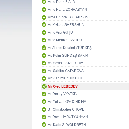
Mme Doris FIALA
Mme Naira ZOHRABYAN
Mme Chiora TAKTAKISHVILI
Mr Mykola SHERSHUN
Mme Ana GUŢU
Mme Meritxell MATEU
Mr Ahmet Kutalmiş TÜRKEŞ
Ms Pelin GÜNDEŞ BAKIR
Ms Sevinj FATALIYEVA
Ms Sahiba GAFAROVA
Mr Vladimir ZHIDKIKH
Mr Oleg LEBEDEV
Mr Dmitry VYATKIN
Ms Yuliya LOVOCHKINA
Sir Christopher CHOPE
Mr Davit HARUTYUNYAN
Ms Karin S. WOLDSETH