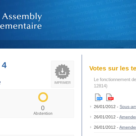
 4
Votes sur les 
Le fonctionnement de
e
IMPRIMER
12814)
0
26/01/2012 -
Sous-a
Abstention
26/01/2012 -
Amende
26/01/2012 -
Amende