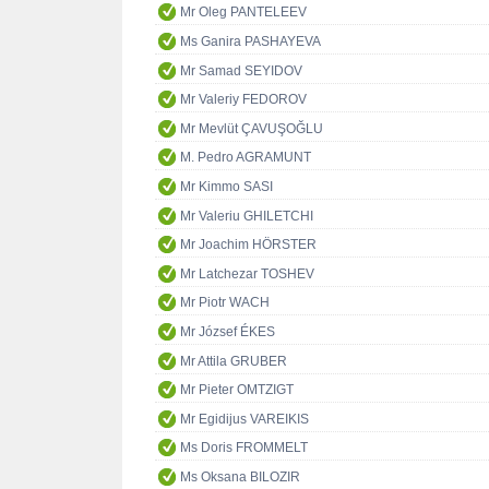
Mr Oleg PANTELEEV
Ms Ganira PASHAYEVA
Mr Samad SEYIDOV
Mr Valeriy FEDOROV
Mr Mevlüt ÇAVUŞOĞLU
M. Pedro AGRAMUNT
Mr Kimmo SASI
Mr Valeriu GHILETCHI
Mr Joachim HÖRSTER
Mr Latchezar TOSHEV
Mr Piotr WACH
Mr József ÉKES
Mr Attila GRUBER
Mr Pieter OMTZIGT
Mr Egidijus VAREIKIS
Ms Doris FROMMELT
Ms Oksana BILOZIR