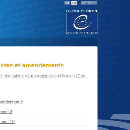
EN
FR
EXTRANET
textes et amendements
s institutions démocratiques en Ukraine (Doc.
mendement 2
ment 2
ment 10