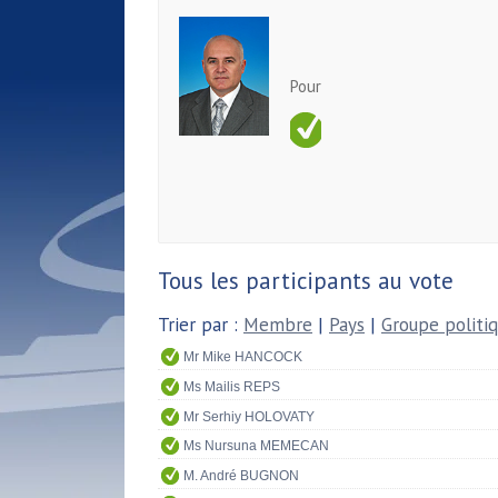
Pour
Tous les participants au vote
Trier par :
Membre
|
Pays
|
Groupe politi
Mr Mike HANCOCK
Ms Mailis REPS
Mr Serhiy HOLOVATY
Ms Nursuna MEMECAN
M. André BUGNON