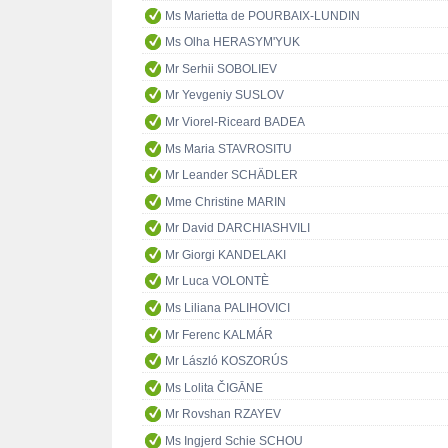
Ms Marietta de POURBAIX-LUNDIN
Ms Olha HERASYM'YUK
Mr Serhii SOBOLIEV
Mr Yevgeniy SUSLOV
Mr Viorel-Riceard BADEA
Ms Maria STAVROSITU
Mr Leander SCHÄDLER
Mme Christine MARIN
Mr David DARCHIASHVILI
Mr Giorgi KANDELAKI
Mr Luca VOLONTÈ
Ms Liliana PALIHOVICI
Mr Ferenc KALMÁR
Mr László KOSZORÚS
Ms Lolita ČIGĀNE
Mr Rovshan RZAYEV
Ms Ingjerd Schie SCHOU