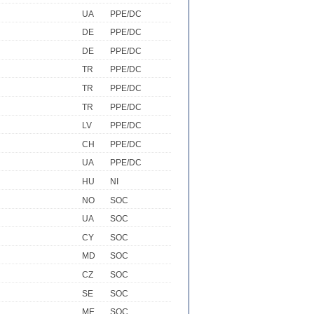
UA
PPE/DC
DE
PPE/DC
DE
PPE/DC
TR
PPE/DC
TR
PPE/DC
TR
PPE/DC
LV
PPE/DC
CH
PPE/DC
UA
PPE/DC
HU
NI
NO
SOC
UA
SOC
CY
SOC
MD
SOC
CZ
SOC
SE
SOC
ME
SOC