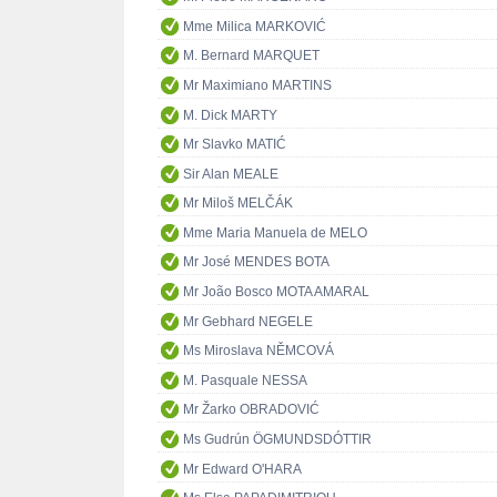
Mme Milica MARKOVIĆ
M. Bernard MARQUET
Mr Maximiano MARTINS
M. Dick MARTY
Mr Slavko MATIĆ
Sir Alan MEALE
Mr Miloš MELČÁK
Mme Maria Manuela de MELO
Mr José MENDES BOTA
Mr João Bosco MOTA AMARAL
Mr Gebhard NEGELE
Ms Miroslava NĚMCOVÁ
M. Pasquale NESSA
Mr Žarko OBRADOVIĆ
Ms Gudrún ÖGMUNDSDÓTTIR
Mr Edward O'HARA