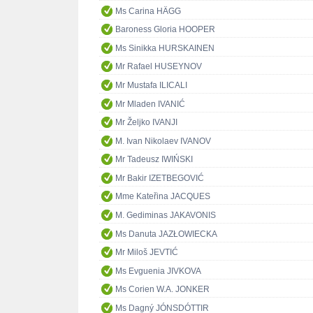
Ms Carina HÄGG
Baroness Gloria HOOPER
Ms Sinikka HURSKAINEN
Mr Rafael HUSEYNOV
Mr Mustafa ILICALI
Mr Mladen IVANIĆ
Mr Željko IVANJI
M. Ivan Nikolaev IVANOV
Mr Tadeusz IWIŃSKI
Mr Bakir IZETBEGOVIĆ
Mme Kateřina JACQUES
M. Gediminas JAKAVONIS
Ms Danuta JAZŁOWIECKA
Mr Miloš JEVTIĆ
Ms Evguenia JIVKOVA
Ms Corien W.A. JONKER
Ms Dagný JÓNSDÓTTIR