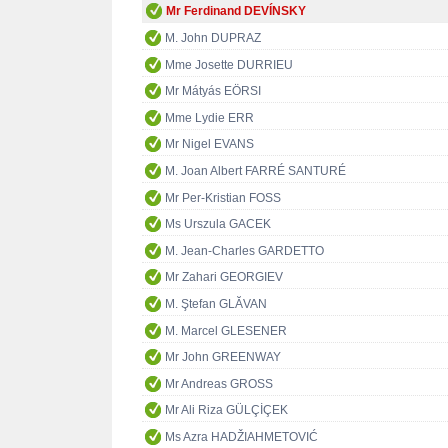
Mr Ferdinand DEVÍNSKY
M. John DUPRAZ
Mme Josette DURRIEU
Mr Mátyás EÖRSI
Mme Lydie ERR
Mr Nigel EVANS
M. Joan Albert FARRÉ SANTURÉ
Mr Per-Kristian FOSS
Ms Urszula GACEK
M. Jean-Charles GARDETTO
Mr Zahari GEORGIEV
M. Ştefan GLĂVAN
M. Marcel GLESENER
Mr John GREENWAY
Mr Andreas GROSS
Mr Ali Riza GÜLÇİÇEK
Ms Azra HADŽIAHMETOVIĆ