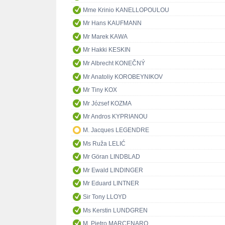
Mme Krinio KANELLOPOULOU
Mr Hans KAUFMANN
Mr Marek KAWA
Mr Hakki KESKIN
Mr Albrecht KONEČNÝ
Mr Anatoliy KOROBEYNIKOV
Mr Tiny KOX
Mr József KOZMA
Mr Andros KYPRIANOU
M. Jacques LEGENDRE
Ms Ruža LELIĆ
Mr Göran LINDBLAD
Mr Ewald LINDINGER
Mr Eduard LINTNER
Sir Tony LLOYD
Ms Kerstin LUNDGREN
M. Pietro MARCENARO