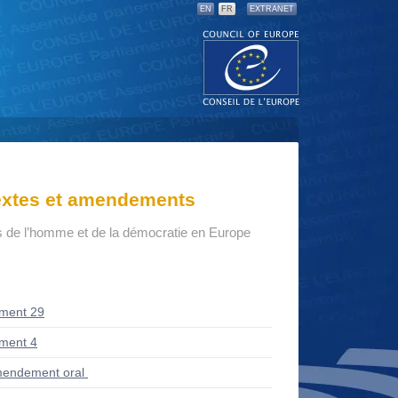
EN
FR
EXTRANET
textes et amendements
ts de l’homme et de la démocratie en Europe
ment 29
ment 4
endement oral