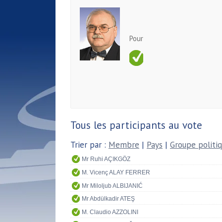
Pour
Tous les participants au vote
Trier par :
Membre
|
Pays
|
Groupe politi
Mr Ruhi AÇIKGÖZ
M. Vicenç ALAY FERRER
Mr Miloljub ALBIJANIĆ
Mr Abdülkadir ATEŞ
M. Claudio AZZOLINI