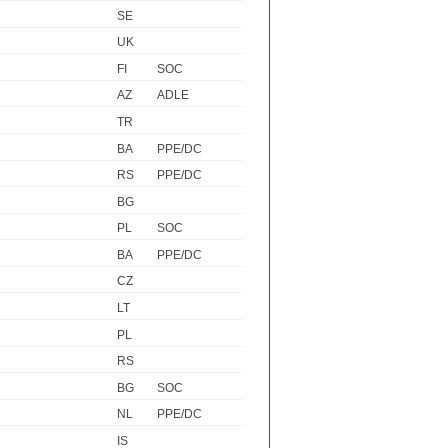
SE
UK
FI
SOC
AZ
ADLE
TR
BA
PPE/DC
RS
PPE/DC
BG
PL
SOC
BA
PPE/DC
CZ
LT
PL
RS
BG
SOC
NL
PPE/DC
IS