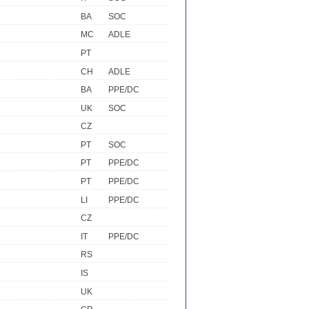
BA
SOC
MC
ADLE
PT
CH
ADLE
BA
PPE/DC
UK
SOC
CZ
PT
SOC
PT
PPE/DC
PT
PPE/DC
LI
PPE/DC
CZ
IT
PPE/DC
RS
IS
UK