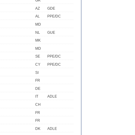
GR
AZ
GDE
AL
PPE/DC
MD
NL
GUE
MK
MD
SE
PPE/DC
CY
PPE/DC
SI
FR
DE
IT
ADLE
CH
FR
FR
DK
ADLE