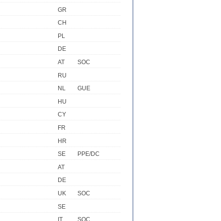
GR
CH
PL
DE
AT
SOC
RU
NL
GUE
HU
CY
FR
HR
SE
PPE/DC
AT
DE
UK
SOC
SE
IT
SOC