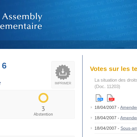
 6
Votes sur les 
La situation des droi
e
IMPRIMER
(Doc. 11203)
3
18/04/2007 -
Amende
Abstention
18/04/2007 -
Amende
18/04/2007 -
Sous-am