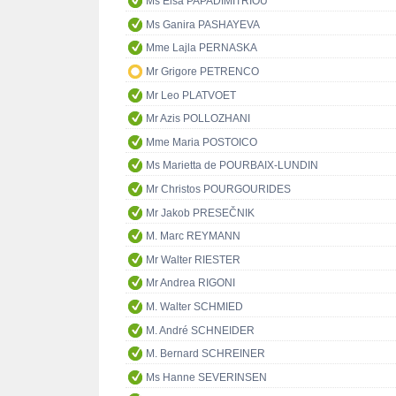
Ms Elsa PAPADIMITRIOU
Ms Ganira PASHAYEVA
Mme Lajla PERNASKA
Mr Grigore PETRENCO
Mr Leo PLATVOET
Mr Azis POLLOZHANI
Mme Maria POSTOICO
Ms Marietta de POURBAIX-LUNDIN
Mr Christos POURGOURIDES
Mr Jakob PRESEČNIK
M. Marc REYMANN
Mr Walter RIESTER
Mr Andrea RIGONI
M. Walter SCHMIED
M. André SCHNEIDER
M. Bernard SCHREINER
Ms Hanne SEVERINSEN