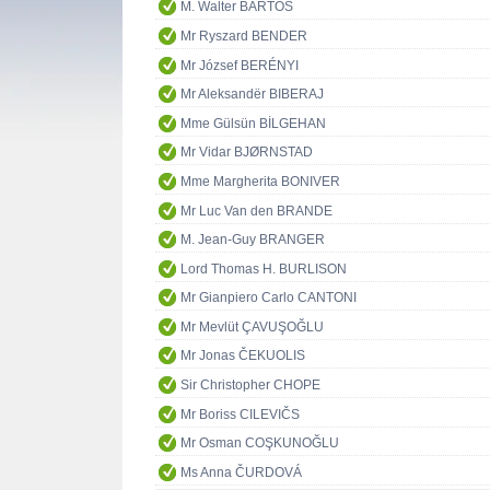
M. Walter BARTOŠ
Mr Ryszard BENDER
Mr József BERÉNYI
Mr Aleksandër BIBERAJ
Mme Gülsün BİLGEHAN
Mr Vidar BJØRNSTAD
Mme Margherita BONIVER
Mr Luc Van den BRANDE
M. Jean-Guy BRANGER
Lord Thomas H. BURLISON
Mr Gianpiero Carlo CANTONI
Mr Mevlüt ÇAVUŞOĞLU
Mr Jonas ČEKUOLIS
Sir Christopher CHOPE
Mr Boriss CILEVIČS
Mr Osman COŞKUNOĞLU
Ms Anna ČURDOVÁ