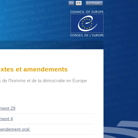
EN
FR
EXTRANET
textes et amendements
ts de l’homme et de la démocratie en Europe
ment 29
ment 4
endement oral