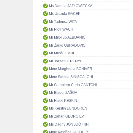
Ms Danuta JAZŁOWIECKA
Ms Urszula GACEK
Mr Tadeusz WITA
Mr Piotr WACH
Mr Miloljub ALBIJANIĆ
Mr Žarko OBRADOVIĆ
Mr Miloš JEVTIĆ
Mr József BERÉNYI
Mme Margherita BONIVER
Mme Sabina SINISCALCHI
Mr Gianpiero Carlo CANTONI
Mr Blagoj ZAŠOV
Mr Hakki KESKIN
Ms Kerstin LUNDGREN
Mr Zahari GEORGIEV
Ms Dagný JÓNSDÓTTIR
Mme Kateřina JACQUES