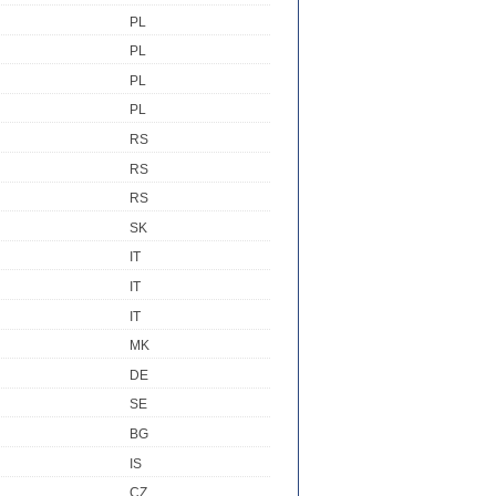
PL
PL
PL
PL
RS
RS
RS
SK
IT
IT
IT
MK
DE
SE
BG
IS
CZ