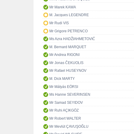
Mr Marek KAWA
M. Jacques LEGENDRE
Mr Rudi VIS
Mr Grigore PETRENCO
Ms Azra HADŽIAHMETOVIĆ
M. Bernard MARQUET
Mr Andrea RIGONI
Mr Jonas ČEKUOLIS
Mr Rafael HUSEYNOV
M. Dick MARTY
Mr Mátyás EÖRSI
Ms Hanne SEVERINSEN
Mr Samad SEYIDOV
Mr Ruhi AÇIKGÖZ
Mr Robert WALTER
Mr Mevlüt ÇAVUŞOĞLU