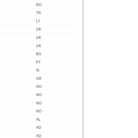
RO
TR
LT
UK
UK
UK
BG
PT
IS
GR
NO
NO
NO
NO
AL
AD
AD