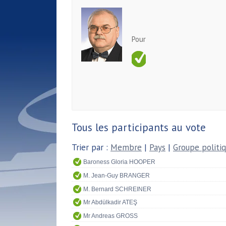
Pour
Tous les participants au vote
Trier par :
Membre
|
Pays
|
Groupe politi
Baroness Gloria HOOPER
M. Jean-Guy BRANGER
M. Bernard SCHREINER
Mr Abdülkadir ATEŞ
Mr Andreas GROSS