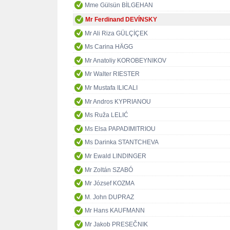
Mme Gülsün BİLGEHAN
Mr Ferdinand DEVÍNSKY
Mr Ali Riza GÜLÇİÇEK
Ms Carina HÄGG
Mr Anatoliy KOROBEYNIKOV
Mr Walter RIESTER
Mr Mustafa ILICALI
Mr Andros KYPRIANOU
Ms Ruža LELIĆ
Ms Elsa PAPADIMITRIOU
Ms Darinka STANTCHEVA
Mr Ewald LINDINGER
Mr Zoltán SZABÓ
Mr József KOZMA
M. John DUPRAZ
Mr Hans KAUFMANN
Mr Jakob PRESEČNIK