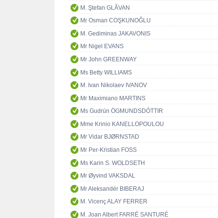
M. Ştefan GLĂVAN
Mr Osman COŞKUNOĞLU
M. Gediminas JAKAVONIS
Mr Nigel EVANS
Mr John GREENWAY
Ms Betty WILLIAMS
M. Ivan Nikolaev IVANOV
Mr Maximiano MARTINS
Ms Gudrún ÖGMUNDSDÓTTIR
Mme Krinio KANELLOPOULOU
Mr Vidar BJØRNSTAD
Mr Per-Kristian FOSS
Ms Karin S. WOLDSETH
Mr Øyvind VAKSDAL
Mr Aleksandër BIBERAJ
M. Vicenç ALAY FERRER
M. Joan Albert FARRÉ SANTURÉ