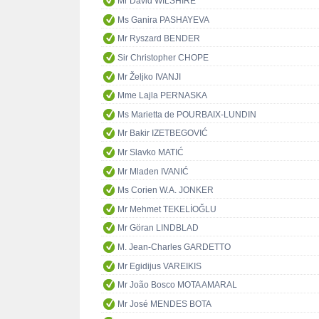
Mr David WILSHIRE
Ms Ganira PASHAYEVA
Mr Ryszard BENDER
Sir Christopher CHOPE
Mr Željko IVANJI
Mme Lajla PERNASKA
Ms Marietta de POURBAIX-LUNDIN
Mr Bakir IZETBEGOVIĆ
Mr Slavko MATIĆ
Mr Mladen IVANIĆ
Ms Corien W.A. JONKER
Mr Mehmet TEKELİOĞLU
Mr Göran LINDBLAD
M. Jean-Charles GARDETTO
Mr Egidijus VAREIKIS
Mr João Bosco MOTA AMARAL
Mr José MENDES BOTA