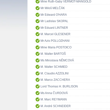
Mme Ruth-Gaby VERMOT-MANGOLD
Mr Miloš MELČÁK
Mr Edward O'HARA
Mr Ladislav SKOPAL
Mr Eduard LINTNER
M. Marcel GLESENER
Mr Azis POLLOZHANI
Mme Maria POSTOICO
M. Walter BARTOŠ
Ms Miroslava NĚMCOVÁ
M. Walter SCHMIED
M. Claudio AZZOLINI
M. Marco ZACCHERA
Lord Thomas H. BURLISON
Ms Anna ČURDOVÁ
M. Marc REYMANN
M. André SCHNEIDER