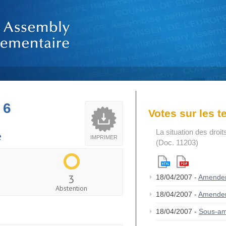
 6
Votes sur les 
La situation des droi
e
IMPRIMER
(Doc. 11203)
3
18/04/2007 -
Amende
Abstention
18/04/2007 -
Amende
18/04/2007 -
Sous-am