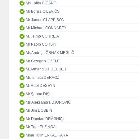
Ms Lolita ČIGĀNE
Mr Boriss CILEVIČS
Mr James CLAPPISON
Mr Michael CONNARTY
M. Telmo CORREIA
Mr Paolo CORSINI
Ms Andreja ČRNAK MEGLIČ
Mr Grzegorz CZELEJ
M. Armand De DECKER
Ms Ismeta DERVOZ
M. Roel DESEYN
Mr Şaban DİŞLİ
Ms Aleksandra DJUROVIĆ
Mr Jim DOBBIN
Mr Damian DRĂGHICI
Mr Tuur ELZINGA
Mme Tülin ERKAL KARA