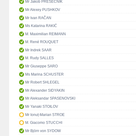
Mr Jakob PRESEČNIK
Mr Alexey PUSHKOV
Mr Ivan RAČAN
Ms Katarina RAKIĆ
M. Maximilian REIMANN
M. René ROUQUET
Mr Indrek SAAR
M. Rudy SALLES
Mr Giuseppe SARO
Ms Marina SCHUSTER
Mr Robert SHLEGEL
Mr Alexander SIDYAKIN
Mr Aleksandar SPASENOVSKI
Mr Yanaki STOILOV
Mr Ionuț-Marian STROE
M. Giacomo STUCCHI
Mr Björn von SYDOW