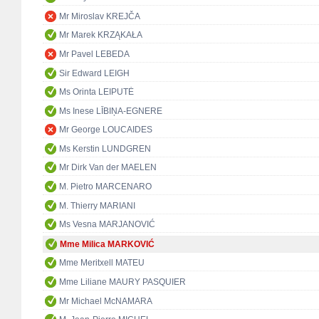
Mr Miroslav KREJČA
Mr Marek KRZĄKAŁA
Mr Pavel LEBEDA
Sir Edward LEIGH
Ms Orinta LEIPUTĖ
Ms Inese LĪBIŅA-EGNERE
Mr George LOUCAIDES
Ms Kerstin LUNDGREN
Mr Dirk Van der MAELEN
M. Pietro MARCENARO
M. Thierry MARIANI
Ms Vesna MARJANOVIĆ
Mme Milica MARKOVIĆ
Mme Meritxell MATEU
Mme Liliane MAURY PASQUIER
Mr Michael McNAMARA