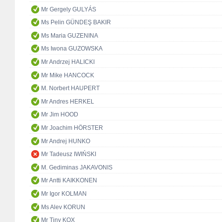
Mr Gergely GULYÁS
Ms Pelin GÜNDEŞ BAKIR
Ms Maria GUZENINA
Ms Iwona GUZOWSKA
Mr Andrzej HALICKI
Mr Mike HANCOCK
M. Norbert HAUPERT
Mr Andres HERKEL
Mr Jim HOOD
Mr Joachim HÖRSTER
Mr Andrej HUNKO
Mr Tadeusz IWIŃSKI
M. Gediminas JAKAVONIS
Mr Antti KAIKKONEN
Mr Igor KOLMAN
Ms Alev KORUN
Mr Tiny KOX