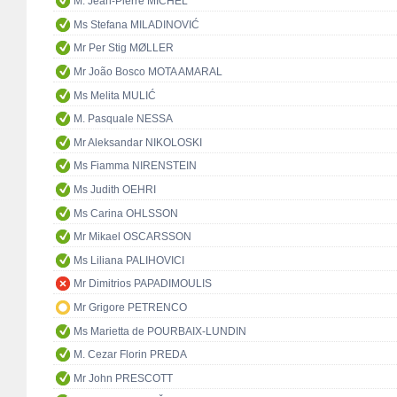
M. Jean-Pierre MICHEL
Ms Stefana MILADINOVIĆ
Mr Per Stig MØLLER
Mr João Bosco MOTA AMARAL
Ms Melita MULIĆ
M. Pasquale NESSA
Mr Aleksandar NIKOLOSKI
Ms Fiamma NIRENSTEIN
Ms Judith OEHRI
Ms Carina OHLSSON
Mr Mikael OSCARSSON
Ms Liliana PALIHOVICI
Mr Dimitrios PAPADIMOULIS
Mr Grigore PETRENCO
Ms Marietta de POURBAIX-LUNDIN
M. Cezar Florin PREDA
Mr John PRESCOTT