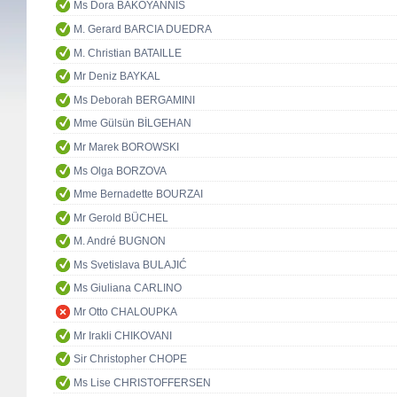
Ms Dora BAKOYANNIS
M. Gerard BARCIA DUEDRA
M. Christian BATAILLE
Mr Deniz BAYKAL
Ms Deborah BERGAMINI
Mme Gülsün BİLGEHAN
Mr Marek BOROWSKI
Ms Olga BORZOVA
Mme Bernadette BOURZAI
Mr Gerold BÜCHEL
M. André BUGNON
Ms Svetislava BULAJIĆ
Ms Giuliana CARLINO
Mr Otto CHALOUPKA
Mr Irakli CHIKOVANI
Sir Christopher CHOPE
Ms Lise CHRISTOFFERSEN