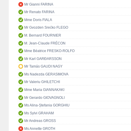
Mr Gianni FARINA
Mr Renato FARINA
Mme Doris FIALA
Mr Gvozden Srećko FLEGO
M. Bernard FOURNIER
M. Jean-Claude FRÉCON
Mme Béatrice FRESKO-ROLFO
Mr Karl GARÐARSSON
Mr Tamás GAUDI NAGY
Ms Nadezda GERASIMOVA
Mr Valeriu GHILETCHI
Mme Maria GIANNAKAKI
Mr Gerardo GIOVAGNOLI
Ms Alina-Ștefania GORGHIU
Ms Sylvi GRAHAM
Mr Andreas GROSS
Ms Annette GROTH