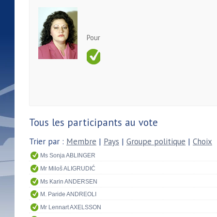
Pour
Tous les participants au vote
Trier par :
Membre
|
Pays
|
Groupe politique
|
Choix
Ms Sonja ABLINGER
Mr Miloš ALIGRUDIĆ
Ms Karin ANDERSEN
M. Paride ANDREOLI
Mr Lennart AXELSSON