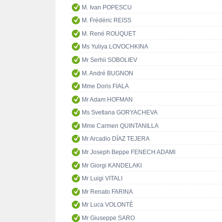
M. Ivan POPESCU
M. Frédéric REISS
M. René ROUQUET
Ms Yuliya LOVOCHKINA
Mr Serhii SOBOLIEV
M. André BUGNON
Mme Doris FIALA
Mr Adam HOFMAN
Ms Svetlana GORYACHEVA
Mme Carmen QUINTANILLA
Mr Arcadio DÍAZ TEJERA
Mr Joseph Beppe FENECH ADAMI
Mr Giorgi KANDELAKI
Mr Luigi VITALI
Mr Renato FARINA
Mr Luca VOLONTÈ
Mr Giuseppe SARO