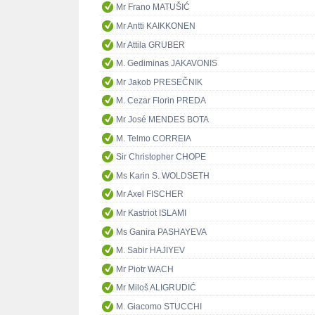
Mr Frano MATUŠIĆ
Mr Antti KAIKKONEN
Mr Attila GRUBER
M. Gediminas JAKAVONIS
Mr Jakob PRESEČNIK
M. Cezar Florin PREDA
Mr José MENDES BOTA
M. Telmo CORREIA
Sir Christopher CHOPE
Ms Karin S. WOLDSETH
Mr Axel FISCHER
Mr Kastriot ISLAMI
Ms Ganira PASHAYEVA
M. Sabir HAJIYEV
Mr Piotr WACH
Mr Miloš ALIGRUDIĆ
M. Giacomo STUCCHI