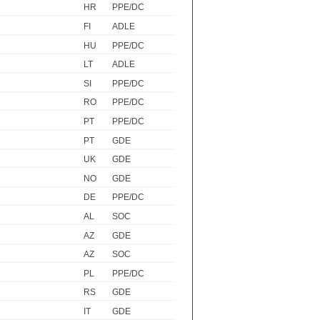
HR
PPE/DC
FI
ADLE
HU
PPE/DC
LT
ADLE
SI
PPE/DC
RO
PPE/DC
PT
PPE/DC
PT
GDE
UK
GDE
NO
GDE
DE
PPE/DC
AL
SOC
AZ
GDE
AZ
SOC
PL
PPE/DC
RS
GDE
IT
GDE