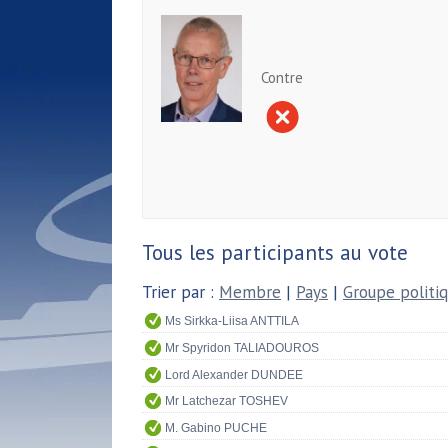
Contre
Tous les participants au vote
Trier par :
Membre
|
Pays
|
Groupe politi
Ms Sirkka-Liisa ANTTILA
Mr Spyridon TALIADOUROS
Lord Alexander DUNDEE
Mr Latchezar TOSHEV
M. Gabino PUCHE