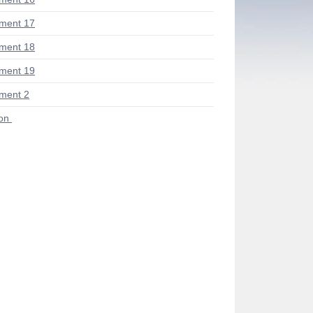
ment 17
ment 18
ment 19
ment 2
ion