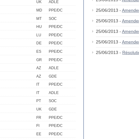
UK
ADLE
25/06/2013 -
Amende
MD
PPE/DC
MT
SOC
25/06/2013 -
Amende
HU
PPE/DC
25/06/2013 -
Amende
LU
PPE/DC
25/06/2013 -
Amende
DE
PPE/DC
ES
PPE/DC
25/06/2013 -
Résolut
GR
PPE/DC
AZ
ADLE
AZ
GDE
IT
PPE/DC
IT
ADLE
PT
SOC
UK
GDE
FR
PPE/DC
FI
PPE/DC
EE
PPE/DC