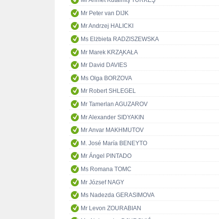
Mr Ahmet Kutalmiş TÜRKEŞ
Mr Peter van DIJK
Mr Andrzej HALICKI
Ms Elżbieta RADZISZEWSKA
Mr Marek KRZĄKAŁA
Mr David DAVIES
Ms Olga BORZOVA
Mr Robert SHLEGEL
Mr Tamerlan AGUZAROV
Mr Alexander SIDYAKIN
Mr Anvar MAKHMUTOV
M. José María BENEYTO
Mr Ángel PINTADO
Ms Romana TOMC
Mr József NAGY
Ms Nadezda GERASIMOVA
Mr Levon ZOURABIAN