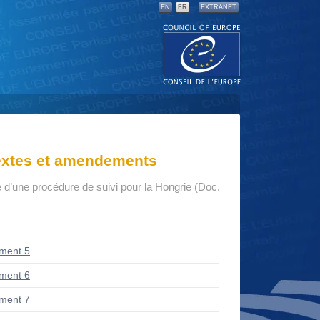
EN
FR
EXTRANET
textes et amendements
d’une procédure de suivi pour la Hongrie (Doc.
ment 5
ment 6
ment 7