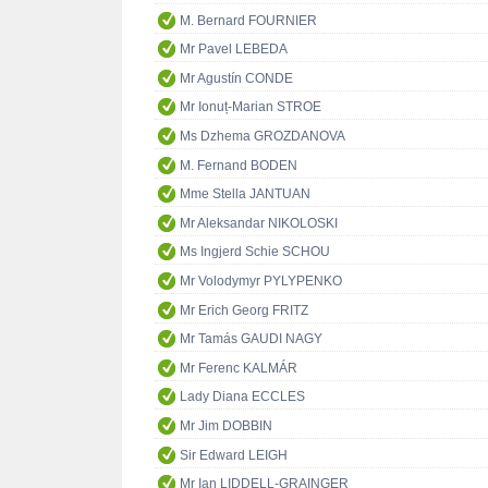
M. Bernard FOURNIER
Mr Pavel LEBEDA
Mr Agustín CONDE
Mr Ionuț-Marian STROE
Ms Dzhema GROZDANOVA
M. Fernand BODEN
Mme Stella JANTUAN
Mr Aleksandar NIKOLOSKI
Ms Ingjerd Schie SCHOU
Mr Volodymyr PYLYPENKO
Mr Erich Georg FRITZ
Mr Tamás GAUDI NAGY
Mr Ferenc KALMÁR
Lady Diana ECCLES
Mr Jim DOBBIN
Sir Edward LEIGH
Mr Ian LIDDELL-GRAINGER