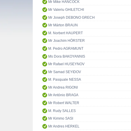
Mr Mike HANCOCK
Mr Valeriu GHILETCHI
Mr Joseph DEBONO GRECH
Mr Márton BRAUN
M. Norbert HAUPERT
Mr Joachim HÖRSTER
M. Pedro AGRAMUNT
Ms Dora BAKOYANNIS
Mr Rafael HUSEYNOV
Mr Samad SEYIDOV
M. Pasquale NESSA
Mr Andrea RIGONI
Mr António BRAGA
Mr Robert WALTER
M. Rudy SALLES
Mr Kimmo SASI
Mr Andres HERKEL