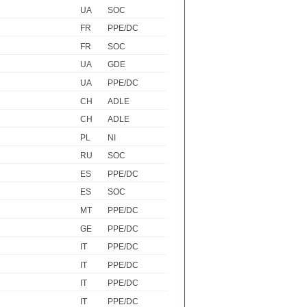
UA
SOC
FR
PPE/DC
FR
SOC
UA
GDE
UA
PPE/DC
CH
ADLE
CH
ADLE
PL
NI
RU
SOC
ES
PPE/DC
ES
SOC
MT
PPE/DC
GE
PPE/DC
IT
PPE/DC
IT
PPE/DC
IT
PPE/DC
IT
PPE/DC