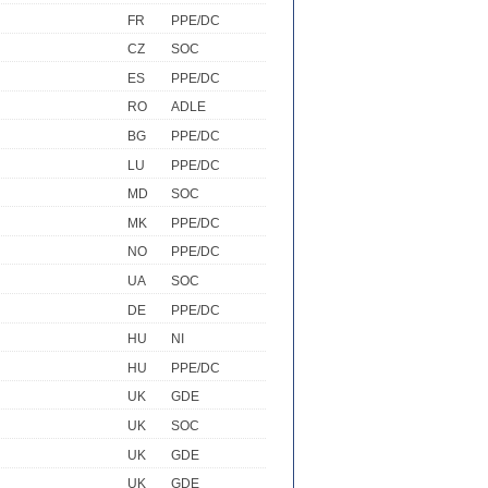
FR
PPE/DC
CZ
SOC
ES
PPE/DC
RO
ADLE
BG
PPE/DC
LU
PPE/DC
MD
SOC
MK
PPE/DC
NO
PPE/DC
UA
SOC
DE
PPE/DC
HU
NI
HU
PPE/DC
UK
GDE
UK
SOC
UK
GDE
UK
GDE