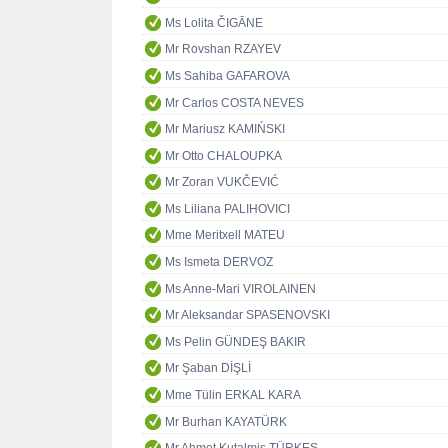
Ms Lolita ČIGĀNE
Mr Rovshan RZAYEV
Ms Sahiba GAFAROVA
Mr Carlos COSTA NEVES
Mr Mariusz KAMIŃSKI
Mr Otto CHALOUPKA
Mr Zoran VUKČEVIĆ
Ms Liliana PALIHOVICI
Mme Meritxell MATEU
Ms Ismeta DERVOZ
Ms Anne-Mari VIROLAINEN
Mr Aleksandar SPASENOVSKI
Ms Pelin GÜNDEŞ BAKIR
Mr Şaban DİŞLİ
Mme Tülin ERKAL KARA
Mr Burhan KAYATÜRK