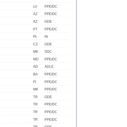
LV
PPE/DC
AZ
PPE/DC
AZ
GDE
PT
PPE/DC
PL
NI
CZ
GDE
ME
SOC
MD
PPE/DC
AD
ADLE
BA
PPE/DC
FI
PPE/DC
MK
PPE/DC
TR
GDE
TR
PPE/DC
TR
PPE/DC
TR
PPE/DC