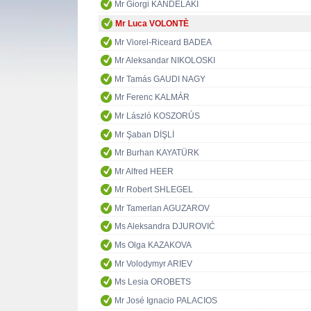
Mr Giorgi KANDELAKI
Mr Luca VOLONTÈ
Mr Viorel-Riceard BADEA
Mr Aleksandar NIKOLOSKI
Mr Tamás GAUDI NAGY
Mr Ferenc KALMÁR
Mr László KOSZORÚS
Mr Şaban DİŞLİ
Mr Burhan KAYATÜRK
Mr Alfred HEER
Mr Robert SHLEGEL
Mr Tamerlan AGUZAROV
Ms Aleksandra DJUROVIĆ
Ms Olga KAZAKOVA
Mr Volodymyr ARIEV
Ms Lesia OROBETS
Mr José Ignacio PALACIOS