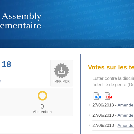
 18
Votes sur les 
Lutter contre la discr
e
IMPRIMER
l’identité de genre (D
0
27/06/2013 -
Amende
Abstention
27/06/2013 -
Amende
27/06/2013 -
Amende