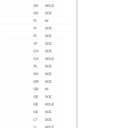
AD
ADLE
AD
SOC
FI
NI
FI
SOC
FI
SOC
AT
SOC
CH
SOC
CH
ADLE
PL
SOC
RS
SOC
GR
SOC
GR
NI
GE
SOC
GE
ADLE
GE
SOC
LT
SOC
LI
ADLE