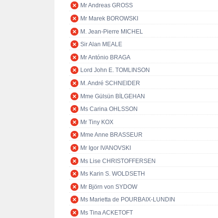
Mr Andreas GROSS
Mr Marek BOROWSKI
M. Jean-Pierre MICHEL
Sir Alan MEALE
Mr António BRAGA
Lord John E. TOMLINSON
M. André SCHNEIDER
Mme Gülsün BİLGEHAN
Ms Carina OHLSSON
Mr Tiny KOX
Mme Anne BRASSEUR
Mr Igor IVANOVSKI
Ms Lise CHRISTOFFERSEN
Ms Karin S. WOLDSETH
Mr Björn von SYDOW
Ms Marietta de POURBAIX-LUNDIN
Ms Tina ACKETOFT