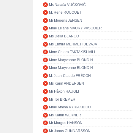
Ms Nataša VUČKOVIĆ
M. René ROUQUET
Mr Mogens JENSEN
Mme Liliane MAURY PASQUIER
Ms Delia BLANCO
Ms Ermira MEHMETI DEVAJA
Mme Chiora TAKTAKISHVILI
Mme Maryvonne BLONDIN
Mme Maryvonne BLONDIN
M. Jean-Claude FRÉCON
Ms Karin ANDERSEN
Mr Håkon HAUGLI
Mr Tor BREMER
Mme Athina KYRIAKIDOU
Ms Katrin WERNER
Mr Margus HANSON
Mr Jonas GUNNARSSON