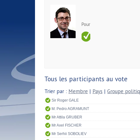
Pour
Tous les participants au vote
Trier par :
Membre
|
Pays
|
Groupe politi
Sir Roger GALE
M. Pedro AGRAMUNT
Mr Attila GRUBER
Mr Axel FISCHER
Mr Serhii SOBOLIEV