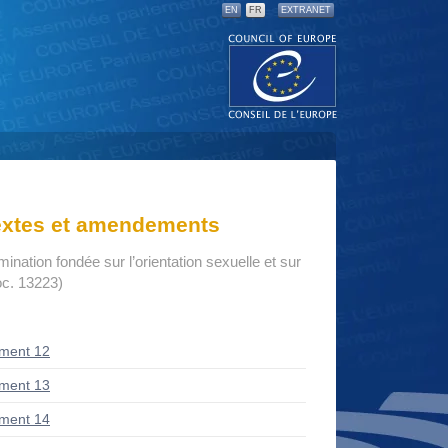
EN
FR
EXTRANET
textes et amendements
imination fondée sur l’orientation sexuelle et sur
oc. 13223)
ment 12
ment 13
ment 14