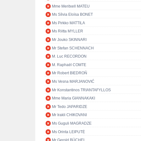
Mme Meritxell MATEU
Ms Sílvia Eloïsa BONET
Ms Pirkko MATTILA
Ms Riitta MYLLER
Mr Jouko SKINNARI
Mr Stefan SCHENNACH
M. Luc RECORDON
M. Raphaël COMTE
Mr Robert BIEDROŃ
Ms Vesna MARJANOVIĆ
Mr Konstantinos TRIANTAFYLLOS
Mme Maria GIANNAKAKI
Mr Tedo JAPARIDZE
Mr Irakli CHIKOVANI
Ms Guguli MAGRADZE
Ms Orinta LEIPUTĖ
Mr Gerold BÜCHEL