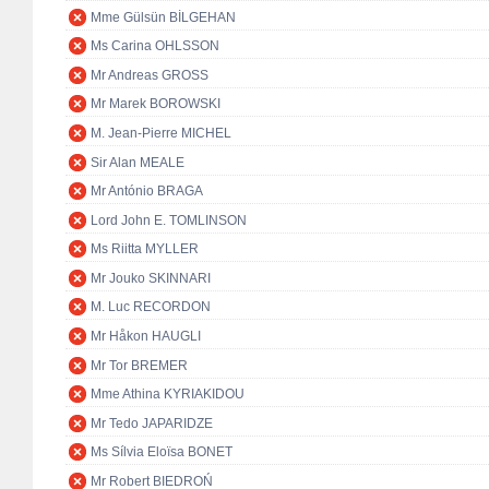
Mme Gülsün BİLGEHAN
Ms Carina OHLSSON
Mr Andreas GROSS
Mr Marek BOROWSKI
M. Jean-Pierre MICHEL
Sir Alan MEALE
Mr António BRAGA
Lord John E. TOMLINSON
Ms Riitta MYLLER
Mr Jouko SKINNARI
M. Luc RECORDON
Mr Håkon HAUGLI
Mr Tor BREMER
Mme Athina KYRIAKIDOU
Mr Tedo JAPARIDZE
Ms Sílvia Eloïsa BONET
Mr Robert BIEDROŃ