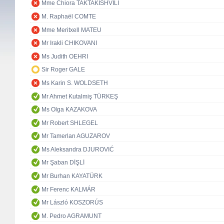
Mme Chiora TAKTAKISHVILI
M. Raphaël COMTE
Mme Meritxell MATEU
Mr Irakli CHIKOVANI
Ms Judith OEHRI
Sir Roger GALE
Ms Karin S. WOLDSETH
Mr Ahmet Kutalmiş TÜRKEŞ
Ms Olga KAZAKOVA
Mr Robert SHLEGEL
Mr Tamerlan AGUZAROV
Ms Aleksandra DJUROVIĆ
Mr Şaban DİŞLİ
Mr Burhan KAYATÜRK
Mr Ferenc KALMÁR
Mr László KOSZORÚS
M. Pedro AGRAMUNT