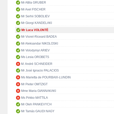
Mr Attila GRUBER
Mr Axel FISCHER
Mr Serhii SOBOLIEV
Mr Giorgi KANDELAKI
Mr Luca VOLONTÈ
Mr Viorel-Riceard BADEA
Mr Aleksandar NIKOLOSKI
Mr Volodymyr ARIEV
Ms Lesia OROBETS
M. André SCHNEIDER
Mr José Ignacio PALACIOS
Ms Marietta de POURBAIX-LUNDIN
Mr Pieter OMTZIGT
Mme Maria GIANNAKAKI
Ms Pirkko MATTILA
Mr Oleh PANKEVYCH
Mr Tamás GAUDI NAGY