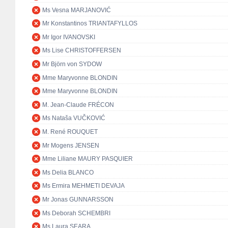
Ms Vesna MARJANOVIĆ
Mr Konstantinos TRIANTAFYLLOS
Mr Igor IVANOVSKI
Ms Lise CHRISTOFFERSEN
Mr Björn von SYDOW
Mme Maryvonne BLONDIN
Mme Maryvonne BLONDIN
M. Jean-Claude FRÉCON
Ms Nataša VUČKOVIĆ
M. René ROUQUET
Mr Mogens JENSEN
Mme Liliane MAURY PASQUIER
Ms Delia BLANCO
Ms Ermira MEHMETI DEVAJA
Mr Jonas GUNNARSSON
Ms Deborah SCHEMBRI
Ms Laura SEARA