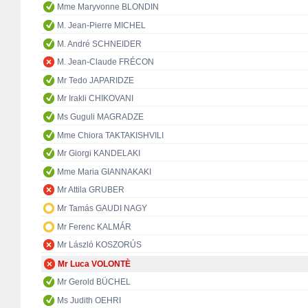
Mme Maryvonne BLONDIN
M. Jean-Pierre MICHEL
M. André SCHNEIDER
M. Jean-Claude FRÉCON
Mr Tedo JAPARIDZE
Mr Irakli CHIKOVANI
Ms Guguli MAGRADZE
Mme Chiora TAKTAKISHVILI
Mr Giorgi KANDELAKI
Mme Maria GIANNAKAKI
Mr Attila GRUBER
Mr Tamás GAUDI NAGY
Mr Ferenc KALMÁR
Mr László KOSZORÚS
Mr Luca VOLONTÈ
Mr Gerold BÜCHEL
Ms Judith OEHRI