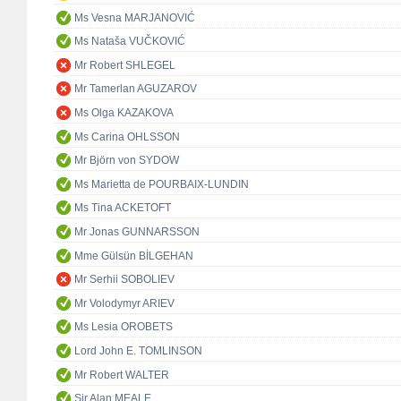
Ms Vesna MARJANOVIĆ
Ms Nataša VUČKOVIĆ
Mr Robert SHLEGEL
Mr Tamerlan AGUZAROV
Ms Olga KAZAKOVA
Ms Carina OHLSSON
Mr Björn von SYDOW
Ms Marietta de POURBAIX-LUNDIN
Ms Tina ACKETOFT
Mr Jonas GUNNARSSON
Mme Gülsün BİLGEHAN
Mr Serhii SOBOLIEV
Mr Volodymyr ARIEV
Ms Lesia OROBETS
Lord John E. TOMLINSON
Mr Robert WALTER
Sir Alan MEALE