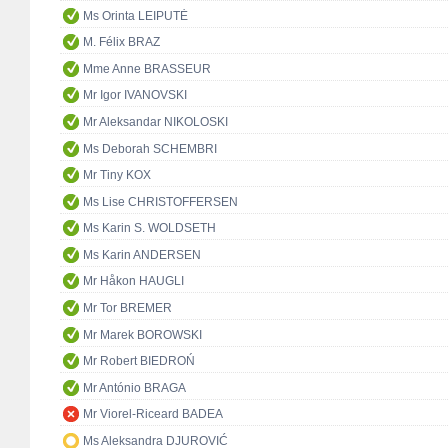
Ms Orinta LEIPUTĖ
M. Félix BRAZ
Mme Anne BRASSEUR
Mr Igor IVANOVSKI
Mr Aleksandar NIKOLOSKI
Ms Deborah SCHEMBRI
Mr Tiny KOX
Ms Lise CHRISTOFFERSEN
Ms Karin S. WOLDSETH
Ms Karin ANDERSEN
Mr Håkon HAUGLI
Mr Tor BREMER
Mr Marek BOROWSKI
Mr Robert BIEDROŃ
Mr António BRAGA
Mr Viorel-Riceard BADEA
Ms Aleksandra DJUROVIĆ