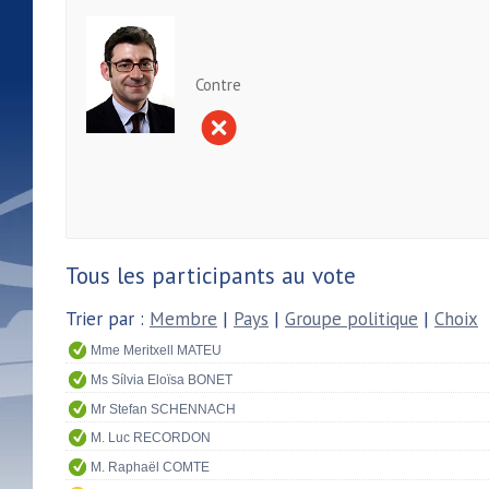
Contre
Tous les participants au vote
Trier par :
Membre
|
Pays
|
Groupe politique
|
Choix
Mme Meritxell MATEU
Ms Sílvia Eloïsa BONET
Mr Stefan SCHENNACH
M. Luc RECORDON
M. Raphaël COMTE