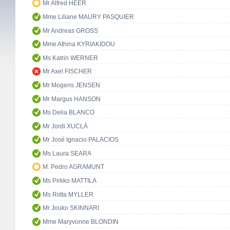
Mr Alfred HEER
Mme Liliane MAURY PASQUIER
Mr Andreas GROSS
Mme Athina KYRIAKIDOU
Ms Katrin WERNER
Mr Axel FISCHER
Mr Mogens JENSEN
Mr Margus HANSON
Ms Delia BLANCO
Mr Jordi XUCLÀ
Mr José Ignacio PALACIOS
Ms Laura SEARA
M. Pedro AGRAMUNT
Ms Pirkko MATTILA
Ms Riitta MYLLER
Mr Jouko SKINNARI
Mme Maryvonne BLONDIN