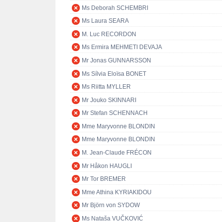
Ms Deborah SCHEMBRI
Ms Laura SEARA
M. Luc RECORDON
Ms Ermira MEHMETI DEVAJA
Mr Jonas GUNNARSSON
Ms Sílvia Eloïsa BONET
Ms Riitta MYLLER
Mr Jouko SKINNARI
Mr Stefan SCHENNACH
Mme Maryvonne BLONDIN
Mme Maryvonne BLONDIN
M. Jean-Claude FRÉCON
Mr Håkon HAUGLI
Mr Tor BREMER
Mme Athina KYRIAKIDOU
Mr Björn von SYDOW
Ms Nataša VUČKOVIĆ