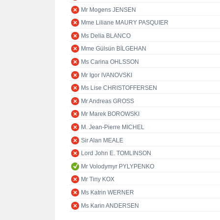
Mr Mogens JENSEN
Mme Liliane MAURY PASQUIER
Ms Delia BLANCO
Mme Gülsün BİLGEHAN
Ms Carina OHLSSON
Mr Igor IVANOVSKI
Ms Lise CHRISTOFFERSEN
Mr Andreas GROSS
Mr Marek BOROWSKI
M. Jean-Pierre MICHEL
Sir Alan MEALE
Lord John E. TOMLINSON
Mr Volodymyr PYLYPENKO
Mr Tiny KOX
Ms Katrin WERNER
Ms Karin ANDERSEN