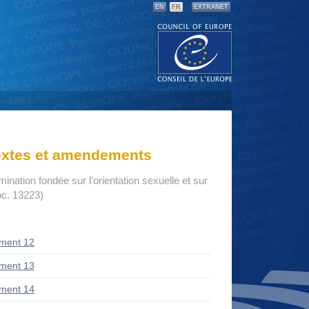
EN
FR
EXTRANET
textes et amendements
imination fondée sur l’orientation sexuelle et sur
oc. 13223)
ment 12
ment 13
ment 14