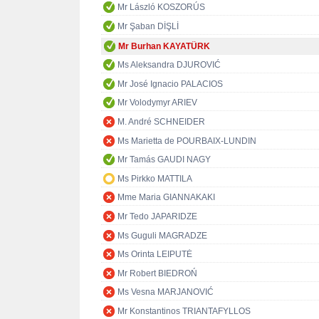
Mr László KOSZORÚS
Mr Şaban DİŞLİ
Mr Burhan KAYATÜRK
Ms Aleksandra DJUROVIĆ
Mr José Ignacio PALACIOS
Mr Volodymyr ARIEV
M. André SCHNEIDER
Ms Marietta de POURBAIX-LUNDIN
Mr Tamás GAUDI NAGY
Ms Pirkko MATTILA
Mme Maria GIANNAKAKI
Mr Tedo JAPARIDZE
Ms Guguli MAGRADZE
Ms Orinta LEIPUTĖ
Mr Robert BIEDROŃ
Ms Vesna MARJANOVIĆ
Mr Konstantinos TRIANTAFYLLOS