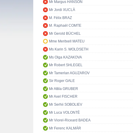
Mr Margus HANSON
Mr Jordi XUCLÀ
M. Félix BRAZ
M. Raphaël COMTE
Mr Gerold BÜCHEL
Mme Meritxell MATEU
Ms Karin S. WOLDSETH
Ms Olga KAZAKOVA
Mr Robert SHLEGEL
Mr Tamerlan AGUZAROV
Sir Roger GALE
Mr Attila GRUBER
Mr Axel FISCHER
Mr Serhii SOBOLIEV
Mr Luca VOLONTÈ
Mr Viorel-Riceard BADEA
Mr Ferenc KALMÁR