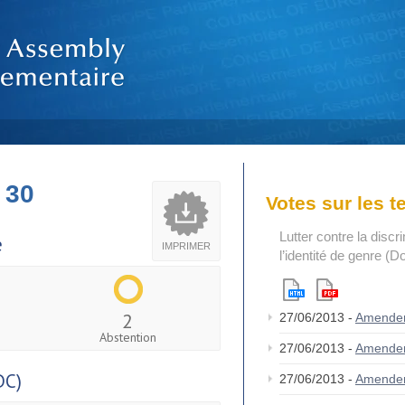
 30
Votes sur les 
Lutter contre la discr
e
IMPRIMER
l’identité de genre (D
2
27/06/2013 -
Amende
Abstention
27/06/2013 -
Amende
DC)
27/06/2013 -
Amende