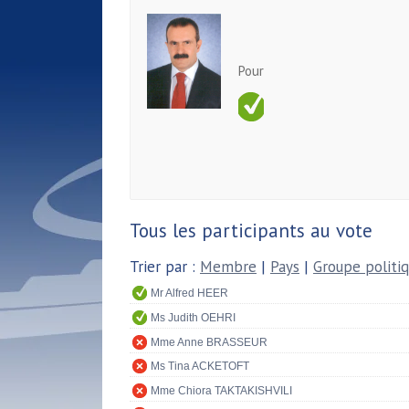
Pour
Tous les participants au vote
Trier par :
Membre
|
Pays
|
Groupe politi
Mr Alfred HEER
Ms Judith OEHRI
Mme Anne BRASSEUR
Ms Tina ACKETOFT
Mme Chiora TAKTAKISHVILI