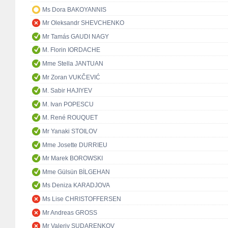
Ms Dora BAKOYANNIS
Mr Oleksandr SHEVCHENKO
Mr Tamás GAUDI NAGY
M. Florin IORDACHE
Mme Stella JANTUAN
Mr Zoran VUKČEVIĆ
M. Sabir HAJIYEV
M. Ivan POPESCU
M. René ROUQUET
Mr Yanaki STOILOV
Mme Josette DURRIEU
Mr Marek BOROWSKI
Mme Gülsün BİLGEHAN
Ms Deniza KARADJOVA
Ms Lise CHRISTOFFERSEN
Mr Andreas GROSS
Mr Valeriy SUDARENKOV