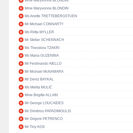
Mme Maryvonne BLONDIN
Mme Maryvonne BLONDIN
Ms Anette TRETTEBERGSTUEN
Mr Michael CONNARTY
Ms Riitta MYLLER
Mr Stefan SCHENNACH
Ms Theodora TZAKRI
Ms Maria GUZENINA
Mr Ferdinando AIELLO
Mr Michael McNAMARA
Mr Deniz BAYKAL
Ms Melita MULIĆ
Mme Brigitte ALLAIN
Mr George LOUCAIDES
Mr Dimitrios PAPADIMOULIS
Mr Grigore PETRENCO
Mr Tiny KOX