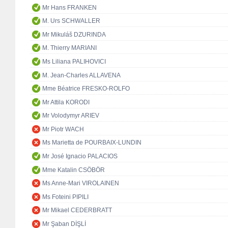
Mr Hans FRANKEN
M. Urs SCHWALLER
Mr Mikuláš DZURINDA
M. Thierry MARIANI
Ms Liliana PALIHOVICI
M. Jean-Charles ALLAVENA
Mme Béatrice FRESKO-ROLFO
Mr Attila KORODI
Mr Volodymyr ARIEV
Mr Piotr WACH
Ms Marietta de POURBAIX-LUNDIN
Mr José Ignacio PALACIOS
Mme Katalin CSÖBÖR
Ms Anne-Mari VIROLAINEN
Ms Foteini PIPILI
Mr Mikael CEDERBRATT
Mr Şaban DİŞLİ