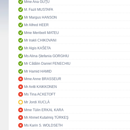
Mme Ana GUŢU
M. Fazil MUSTAFA
Mr Margus HANSON
Mr Alfred HEER
Mme Meritxell MATEU
Mr Irakli CHIKOVANI
Mr Algis KAŠĖTA
Ms Alina-Ștefania GORGHIU
Mr Cătălin Daniel FENECHIU
Mr Hamid HAMID
Mme Anne BRASSEUR
Mr Antti KAIKKONEN
Ms Tina ACKETOFT
Mr Jordi XUCLÀ
Mme Tülin ERKAL KARA
Mr Ahmet Kutalmiş TÜRKEŞ
Ms Karin S. WOLDSETH