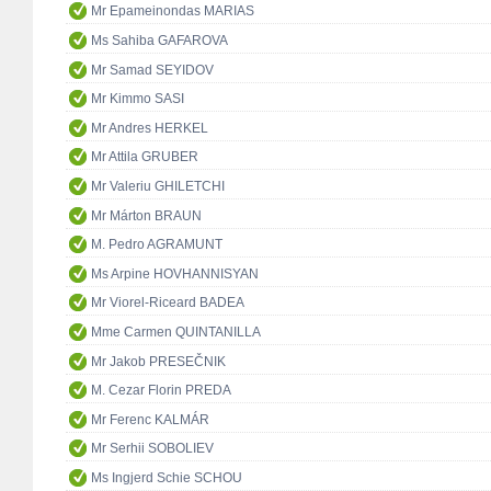
Mr Epameinondas MARIAS
Ms Sahiba GAFAROVA
Mr Samad SEYIDOV
Mr Kimmo SASI
Mr Andres HERKEL
Mr Attila GRUBER
Mr Valeriu GHILETCHI
Mr Márton BRAUN
M. Pedro AGRAMUNT
Ms Arpine HOVHANNISYAN
Mr Viorel-Riceard BADEA
Mme Carmen QUINTANILLA
Mr Jakob PRESEČNIK
M. Cezar Florin PREDA
Mr Ferenc KALMÁR
Mr Serhii SOBOLIEV
Ms Ingjerd Schie SCHOU