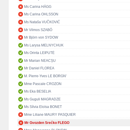
Ms Carina HÄGG
Ms Carina OHLSSON
Ms Nataša VUČKOVIĆ
Mr Vilmos SZABÓ
Mr Björn von SYDOW
Ms Larysa MELNYCHUK
Ms Orinta LEIPUTĖ
Mr Marian NEACȘU
Mr Daniel FLOREA
M. Pierre-Yves LE BORGN'
Mme Pascale CROZON
Ms Eka BESELIA
Ms Guguli MAGRADZE
Ms Sílvia Eloïsa BONET
Mme Liliane MAURY PASQUIER
Mr Gvozden Srećko FLEGO